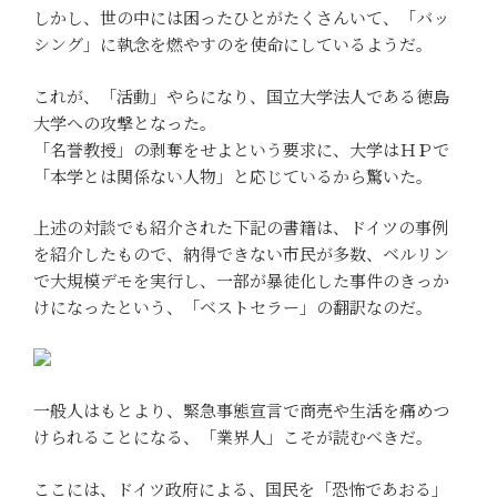
しかし、世の中には困ったひとがたくさんいて、「バッ
シング」に執念を燃やすのを使命にしているようだ。
これが、「活動」やらになり、国立大学法人である徳島
大学への攻撃となった。
「名誉教授」の剥奪をせよという要求に、大学はＨＰで
「本学とは関係ない人物」と応じているから驚いた。
上述の対談でも紹介された下記の書籍は、ドイツの事例
を紹介したもので、納得できない市民が多数、ベルリン
で大規模デモを実行し、一部が暴徒化した事件のきっか
けになったという、「ベストセラー」の翻訳なのだ。
一般人はもとより、緊急事態宣言で商売や生活を痛めつ
けられることになる、「業界人」こそが読むべきだ。
ここには、ドイツ政府による、国民を「恐怖であおる」