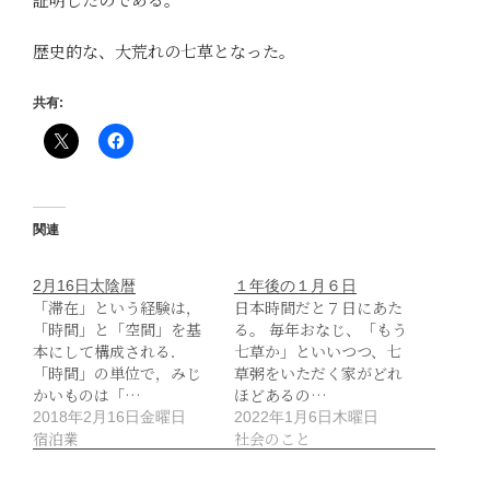
歴史的な、大荒れの七草となった。
共有:
関連
2月16日太陰暦
１年後の１月６日
「滞在」という経験は，
日本時間だと７日にあた
「時間」と「空間」を基
る。 毎年おなじ、「もう
本にして構成される．
七草か」といいつつ、七
「時間」の単位で，みじ
草粥をいただく家がどれ
かいものは「…
ほどあるの…
2018年2月16日金曜日
2022年1月6日木曜日
宿泊業
社会のこと