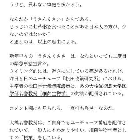
うけど、買わない家庭も多かろう。
なんだか「うさんくさい」からである。
じっさいに七草粥を食べたことがある日本人の方が、少
ないのではないか？
と思うのは、以上の理由による。
新年早々の「うさんくささ」は、なんといっても二度目
の緊急事態宣言だ。
タイミング的には、遅きに失している感があるけれど、
昨日６日のユーチューブ『松田政策研究所』における、
主宰者の松田学元衆議院議員と、
あの大橋眞徳島大学医
学部名誉教授（細菌生物学）
の対談が配信されている。
コメント欄にも見られる、「真打ち登場」なのだ。
大橋名誉教授は、ご自身でもユーチューブ番組を配信さ
れていて、一般人にもわかりやすい、細菌生物学者とし
ての「授業」をしている。