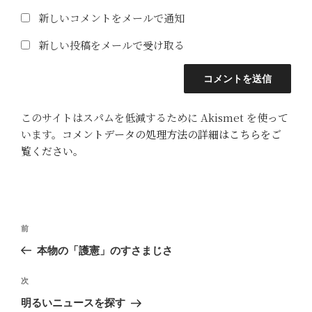
新しいコメントをメールで通知
新しい投稿をメールで受け取る
このサイトはスパムを低減するために Akismet を使って
います。
コメントデータの処理方法の詳細はこちらをご
覧ください
。
投
前
前
稿
の
本物の「護憲」のすさまじさ
ナ
投
ビ
稿
次
次
ゲ
の
明るいニュースを探す