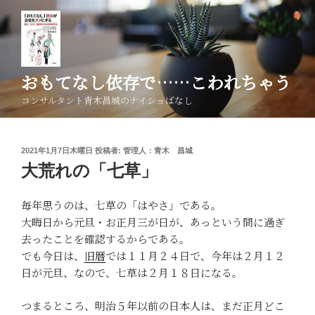
コ
ン
テ
ン
ツ
おもてなし依存で……こわれちゃう
へ
コンサルタント青木昌城のナイショばなし
ス
キ
ッ
投
2021年1月7日木曜日
投稿者:
管理人：青木 昌城
プ
稿
大荒れの「七草」
日:
毎年思うのは、七草の「はやさ」である。
大晦日から元旦・お正月三が日が、あっという間に過ぎ
去ったことを確認するからである。
でも今日は、
旧暦
では１１月２４日で、今年は２月１２
日が元旦、なので、七草は２月１８日になる。
つまるところ、明治５年以前の日本人は、まだ正月どこ