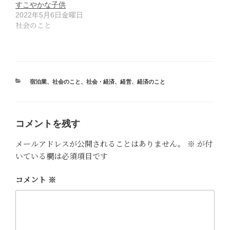
すこやかな子供
2022年5月6日金曜日
社会のこと
カ
宿泊業
、
社会のこと
、
社会・経済
、
経営
、
経済のこと
テ
ゴ
リ
ー
コメントを残す
メールアドレスが公開されることはありません。
※
が付
いている欄は必須項目です
コメント
※