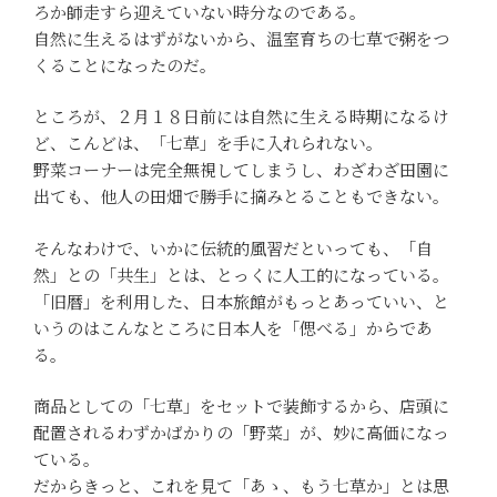
ろか師走すら迎えていない時分なのである。
自然に生えるはずがないから、温室育ちの七草で粥をつ
くることになったのだ。
ところが、２月１８日前には自然に生える時期になるけ
ど、こんどは、「七草」を手に入れられない。
野菜コーナーは完全無視してしまうし、わざわざ田園に
出ても、他人の田畑で勝手に摘みとることもできない。
そんなわけで、いかに伝統的風習だといっても、「自
然」との「共生」とは、とっくに人工的になっている。
「旧暦」を利用した、日本旅館がもっとあっていい、と
いうのはこんなところに日本人を「偲べる」からであ
る。
商品としての「七草」をセットで装飾するから、店頭に
配置されるわずかばかりの「野菜」が、妙に高価になっ
ている。
だからきっと、これを見て「あゝ、もう七草か」とは思