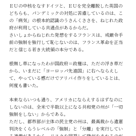
ＥＵの中核をなすドイツと、ＥＵを完全離脱した英国の
どちらも、パンデミックの対処に苦慮しているのは、こ
の「病気」の根本的認識のうさんくささを、ねじれた政
府が利用している共通点があるからだ。
さいしょからねじれた発想をするフランスは、戒厳令手
前の強制を強行して恥じないのは、フランス革命を正当
だと信じる若き大統領の本分である。
根無し草になったわが国政府＝政権は、ただの浮き草だ
から、いまだに「ヨーロッパ先進国」に右へならえし
て、やっている感だけでアリバイ作りをしているとは、
何度も書いた。
本来ならいつも通り、アメリカにならえするはずなのに
しないのは、全米で半数以上になる共和党の州が「一切
強制をしない」からである。
ただし、都市部が主体の民主党の州は、最高裁から違憲
判決をくらうレベルの「強制」と「分離」を実行してい
る過激があるから、リスクを回避して欧州をまねるのだ