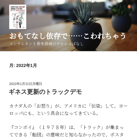
コ
ン
テ
ン
ツ
おもてなし依存で……こわれちゃう
へ
コンサルタント青木昌城のナイショばなし
ス
キ
ッ
月:
2022年1月
プ
投
2022年1月31日月曜日
稿
ギネス更新のトラックデモ
日:
カナダ人の「お怒り」が、アメリカに「伝染」して、ヨー
ロッパにも、という具合になってきている。
『コンボイ』（１９７８年）は、「トラック」が集まっ
てできる「船団」の意味だと知らなかったので、ポスタ