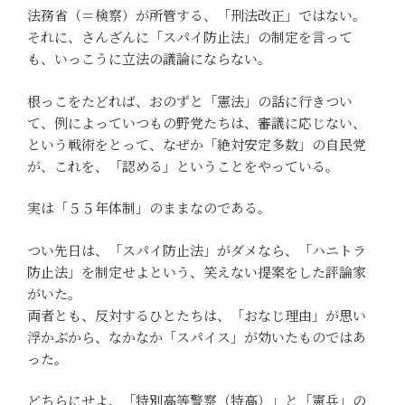
法務省（＝検察）が所管する、「刑法改正」ではない。
それに、さんざんに「スパイ防止法」の制定を言って
も、いっこうに立法の議論にならない。
根っこをたどれば、おのずと「憲法」の話に行きつい
て、例によっていつもの野党たちは、審議に応じない、
という戦術をとって、なぜか「絶対安定多数」の自民党
が、これを、「認める」ということをやっている。
実は「５５年体制」のままなのである。
つい先日は、「スパイ防止法」がダメなら、「ハニトラ
防止法」を制定せよという、笑えない提案をした評論家
がいた。
両者とも、反対するひとたちは、「おなじ理由」が思い
浮かぶから、なかなか「スパイス」が効いたものではあ
った。
どちらにせよ、「特別高等警察（特高）」と「憲兵」の