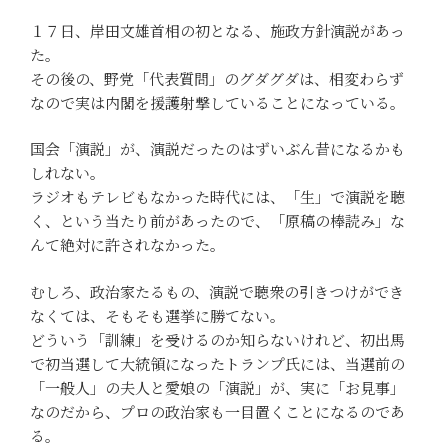
１７日、岸田文雄首相の初となる、施政方針演説があっ
た。
その後の、野党「代表質問」のグダグダは、相変わらず
なので実は内閣を援護射撃していることになっている。
国会「演説」が、演説だったのはずいぶん昔になるかも
しれない。
ラジオもテレビもなかった時代には、「生」で演説を聴
く、という当たり前があったので、「原稿の棒読み」な
んて絶対に許されなかった。
むしろ、政治家たるもの、演説で聴衆の引きつけができ
なくては、そもそも選挙に勝てない。
どういう「訓練」を受けるのか知らないけれど、初出馬
で初当選して大統領になったトランプ氏には、当選前の
「一般人」の夫人と愛娘の「演説」が、実に「お見事」
なのだから、プロの政治家も一目置くことになるのであ
る。