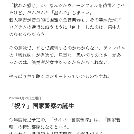
「枯れた感じ」が、なんだかウィーンフィルを彷彿とさせ
たけど、だんだんと「澄んで」しまった。
個人練習が音量的に困難な金管楽器も、その響かたがプ
ログラムの進行に沿うように「向上」したのは、集中力
のなせる技だろう。
その意味で、どこで練習するのかわからない、ティンパニ
の「切れ味」が秀逸で、見事な「思い切りのよさ」があ
ったのは、演奏者が女性だったからかもしれない。
やっぱり生で聴くコンサートっていいものですね。
投
2022年1月29日土曜日
稿
「祝？」国家警察の誕生
日:
今年度発足予定の、「サイバー警察部隊」は、「国家管
轄」の特別部隊になるという。
すなわち、戦後初の「国家警察」の誕生である。