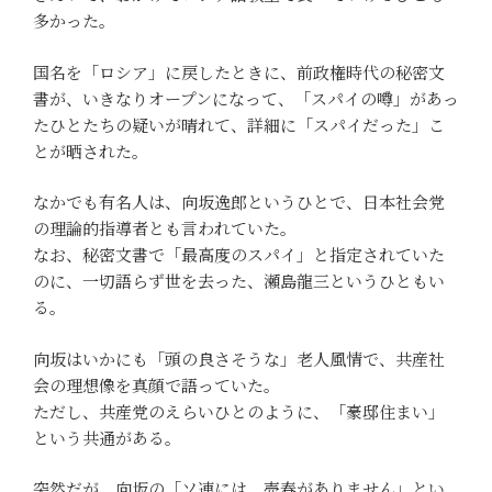
多かった。
国名を「ロシア」に戻したときに、前政権時代の秘密文
書が、いきなりオープンになって、「スパイの噂」があっ
たひとたちの疑いが晴れて、詳細に「スパイだった」こ
とが晒された。
なかでも有名人は、向坂逸郎というひとで、日本社会党
の理論的指導者とも言われていた。
なお、秘密文書で「最高度のスパイ」と指定されていた
のに、一切語らず世を去った、瀬島龍三というひともい
る。
向坂はいかにも「頭の良さそうな」老人風情で、共産社
会の理想像を真顔で語っていた。
ただし、共産党のえらいひとのように、「豪邸住まい」
という共通がある。
突然だが、向坂の「ソ連には、売春がありません」とい