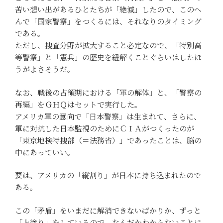
苦い想い出があるひとたちが「絶滅」したので、このへ
んで「国家警察」をつくるには、それなりのタイミング
である。
ただし、捜査分野が拡大すること必定なので、「特別高
等警察」と「憲兵」の歴史を紐解くことぐらいはしたほ
うがよさそうだ。
なお、戦後の占領期における「軍の解体」と、「警察の
再編」をＧＨＱはセットで実行した。
アメリカ軍の意向で「日本警察」は生まれて、さらに、
軍に対抗した日本監視のためにＣＩＡがつくったのが
「東京地検特捜部（＝法務省）」であったことは、脳の
中にあっていい。
要は、アメリカの「縦割り」が日本に持ち込まれたので
ある。
この「矛盾」をいまだに解消できないばかりか、ずっと
「上塗り」をしているので、なんだかわからないことに