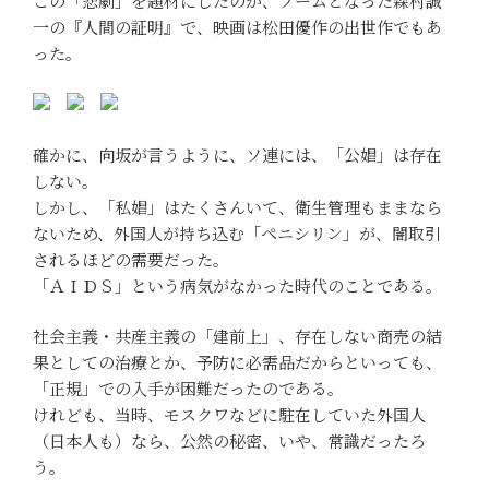
この「悲劇」を題材にしたのが、ブームとなった森村誠
一の『人間の証明』で、映画は松田優作の出世作でもあ
った。
確かに、向坂が言うように、ソ連には、「公娼」は存在
しない。
しかし、「私娼」はたくさんいて、衛生管理もままなら
ないため、外国人が持ち込む「ペニシリン」が、闇取引
されるほどの需要だった。
「ＡＩＤＳ」という病気がなかった時代のことである。
社会主義・共産主義の「建前上」、存在しない商売の結
果としての治療とか、予防に必需品だからといっても、
「正規」での入手が困難だったのである。
けれども、当時、モスクワなどに駐在していた外国人
（日本人も）なら、公然の秘密、いや、常識だったろ
う。