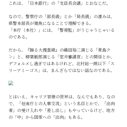
これは、「日本銀行」の「支店長会議」とおなじだ。
なので、警察庁の「部長級」とか「局長級」の凄みは、
県警本部長が雑魚になることで理解できる。
「本庁（本社）」には、「警視監」がうじゃうじゃいる
のである。
だから、『踊る大捜査線』の織田裕二演じる「青島ク
ン」と、柳葉敏郎演じる「室井審議官」との関係とか、
デフォルメし過ぎではあるけれど、北村総一朗以下「ス
リーアミーゴス」は、まんざらではない話なのである。
とはいえ、キャリア官僚の世界は、なんでもあり、なの
で、「他省庁との人事交流」という名目とかで、「出向
者」の受け入れや「差し出し」もやっているけど、地方
の「中」から国家への「出向」もある。