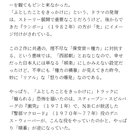
ーを観てもピンと来なかった。
「ふとしたことをきっかけに」という、ドラマの発端
は、ストーリー展開で重要なことだろうけど、後からで
きた『ランボー』（１９８２年）の方が「先」にイメー
ジ付けがされている。
この２作に共通の、理不尽な「保安官＝権力」に対抗す
る、という意味では、「西部劇」とおなじなので、幸せ
だった日本人には単なる「娯楽」にしかみえない設定だ
ったけど、不幸にも「権力の横暴」が見えてきた昨今、
妙に「リアル」な「怒りの爆発」なのである。
やっぱり、「ふとしたことをきっかけに」トラックに
「煽られる」恐怖を描いたのは、スティーブン・スピルバ
ーグの『激突』（１９７１年）で、ＮＢＣが放送した
『警部マクロード』（１９７０年～７７年）役のデニ
ス・ウィーバーが、こんな役をやっていたのかと、やっぱ
り「順番」が逆になっていた。