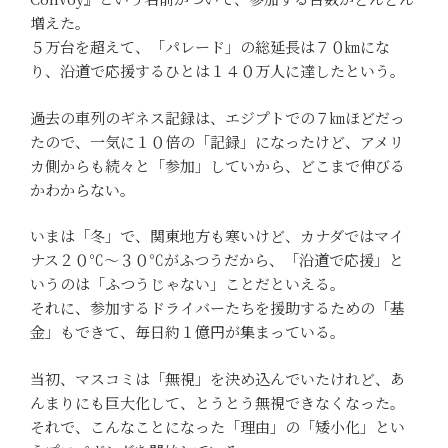
増えた。
５万台を超えて、「パレード」の総延長は７０㎞にな
り、沿道で応援するひとは１４０万人に達したという。
過去の車列のギネス記録は、エジプトでの７㎞ほどだっ
たので、一気に１０倍の「記録」になったけど、アメリ
カ側からも続々と「参加」していから、どこまで伸びる
かわからない。
いまは「冬」で、関東地方も寒いけど、カナダではマイ
ナス２０℃～３０℃がふつうだから、「沿道で応援」と
いうのは「ふつうじゃない」ことだといえる。
それに、参加するドライバーたちを援助するための「基
金」もできて、毎日約１億円が集まっている。
当初、マスコミは「無視」を決め込んでいたけれど、あ
んまりにも巨大化して、とうとう無視できなくなった。
それで、こんなことになった「理由」の「矮小化」とい