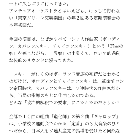
ートに久しぶりに行ってきた。
アマチュアオーケストラとはいえども、けっして侮れな
い「東京グリーン交響楽団」の年２回ある定期演奏会の
本年初回だ。
今回の演目は、なぜかすべてロシア人作曲家（ボロディ
ン、カバレフスキー、チャイコフスキー）という「選曲の
妙」を感じながら、「農奴」の土臭くて、ロシア的過剰
な装飾のサウンドに浸ってきた。
「スキー」が付くのはポーランド貴族の系統だとわかる
のだけど、ボロディンとチャイコフスキーは、革命前ロシ
ア帝国時代、カバレフスキーは、ソ連時代の作曲家だか
ら、当局の指導のもとに作曲したのである。
どんな「政治的解釈での要求」にこたえたのだろうか？
全部で１０曲の組曲『道化師』の第２曲『ギャロップ』
は、小学校の運動会でかかる「定番」の３大音楽のひと
つだから、日本人もソ連共産党の指導を受けたと同然な