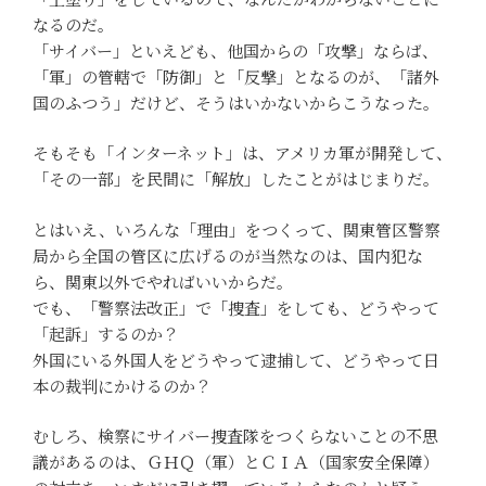
なるのだ。
「サイバー」といえども、他国からの「攻撃」ならば、
「軍」の管轄で「防御」と「反撃」となるのが、「諸外
国のふつう」だけど、そうはいかないからこうなった。
そもそも「インターネット」は、アメリカ軍が開発して、
「その一部」を民間に「解放」したことがはじまりだ。
とはいえ、いろんな「理由」をつくって、関東管区警察
局から全国の管区に広げるのが当然なのは、国内犯な
ら、関東以外でやればいいからだ。
でも、「警察法改正」で「捜査」をしても、どうやって
「起訴」するのか？
外国にいる外国人をどうやって逮捕して、どうやって日
本の裁判にかけるのか？
むしろ、検察にサイバー捜査隊をつくらないことの不思
議があるのは、ＧＨＱ（軍）とＣＩＡ（国家安全保障）