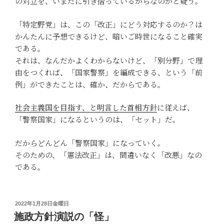
の対立を、いまだに引き摺っているからなのかと疑う。
「特定野党」は、この「改正」にどう対応するのか？は
かんたんに予想できるけど、暗いご時世になること確実
である。
それは、なんだかよくわからないけど、「別分野」で理
由をつくれば、「国家警察」を編成できる、という「前
例」ができたことは、確か、だからである。
社会主義国を目指す、と明言した首相方針
に従えば、
「警察国家」になるというのは、「セット」だ。
だからどんどん「警察国家」になっていく。
そのための、「憲法改正」は、間違いなく「改悪」なの
である。
投
2022年1月28日金曜日
稿
施政方針演説の「怪」
日: