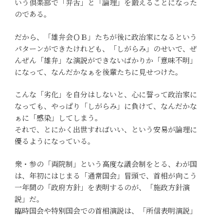
いう倶楽部で「弁舌」と「論理」を鍛えることになった
のである。
だから、「雄弁会ＯＢ」たちが後に政治家になるという
パターンができたけれども、「しがらみ」のせいで、ぜ
んぜん「雄弁」な演説ができないばかりか「意味不明」
になって、なんだかなぁを後輩たちに見せつけた。
こんな「劣化」を自分はしないと、心に誓って政治家に
なっても、やっぱり「しがらみ」に負けて、なんだかな
ぁに「感染」してしまう。
それで、とにかく出世すればいい、という安易が論理に
優るようになっている。
衆・参の「両院制」という高度な議会制をとる、わが国
は、年初にはじまる「通常国会」冒頭で、首相が向こう
一年間の「政府方針」を表明するのが、「施政方針演
説」だ。
臨時国会や特別国会での首相演説は、「所信表明演説」