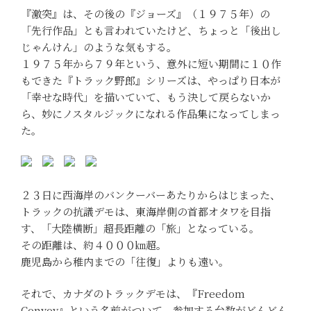
『激突』は、その後の『ジョーズ』（１９７５年）の
「先行作品」とも言われていたけど、ちょっと「後出し
じゃんけん」のような気もする。
１９７５年から７９年という、意外に短い期間に１０作
もできた『トラック野郎』シリーズは、やっぱり日本が
「幸せな時代」を描いていて、もう決して戻らないか
ら、妙にノスタルジックになれる作品集になってしまっ
た。
２３日に西海岸のバンクーバーあたりからはじまった、
トラックの抗議デモは、東海岸側の首都オタワを目指
す、「大陸横断」超長距離の「旅」となっている。
その距離は、約４０００㎞超。
鹿児島から稚内までの「往復」よりも遠い。
それで、カナダのトラックデモは、『Freedom
Convoy』という名前がついて、参加する台数がどんどん