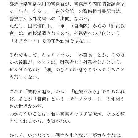
都道府県警察採用の警察官が、警察庁や内閣情報調査室
に「出向」するし、「在外公館」の警備担当書記官は、
警察庁から外務省への「出向」なのだ。
ただし、国際慣例上、「軍」（自衛隊）からの「駐在武
官」は、直接派遣されるので、外務省への出向という
「オブラート」での在外勤務ではない。
それでもって、キャリアなら、「本部長」とか、そのほ
かの役職が、たとえば、財務省とか外務省とかという、
ぜんぜんちがう「畑」のひとがいきなりやってくること
も珍しくない。
これで「業務が廻る」のは、「組織だから」であるけれ
ど、そこが「官僚」という「テクノクラート」の仲間う
ちの世界なのだ。
わからないことは、若い警察キャリア官僚が、そっと教
えてくれるから、支障がない。
むしろ、いいなりで「個性を出さない」努力をすれば、