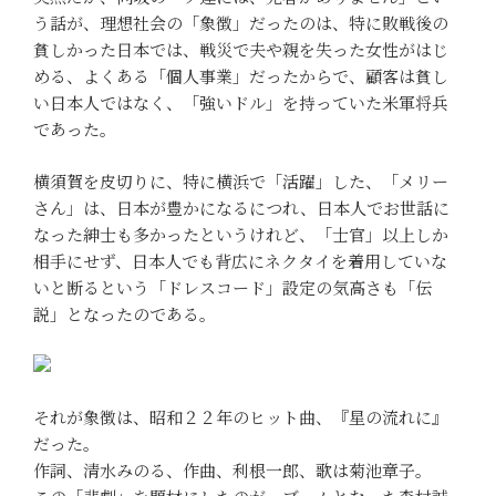
う話が、理想社会の「象徴」だったのは、特に敗戦後の
貧しかった日本では、戦災で夫や親を失った女性がはじ
める、よくある「個人事業」だったからで、顧客は貧し
い日本人ではなく、「強いドル」を持っていた米軍将兵
であった。
横須賀を皮切りに、特に横浜で「活躍」した、「メリー
さん」は、日本が豊かになるにつれ、日本人でお世話に
なった紳士も多かったというけれど、「士官」以上しか
相手にせず、日本人でも背広にネクタイを着用していな
いと断るという「ドレスコード」設定の気高さも「伝
説」となったのである。
それが象徴は、昭和２２年のヒット曲、『星の流れに』
だった。
作詞、清水みのる、作曲、利根一郎、歌は菊池章子。