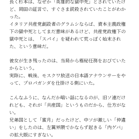
長く杉本は、なぜか「英雄的な獄中死」とされていたけ
ど、岡田の証言で、すぐさま銃殺されていたことがわか
った。
イタリア共産党創設者のグラムシならば、資本主義政権
下の獄中死としてまだ意味があるけど、共産党政権下の
獄中死とは、「スパイ」を疑われて荒っぽく始末され
た、という意味だ。
彼女が生き残ったのは、当局から極秘任務をおびていた
からという。
実際に、戦後、モスクワ放送の日本語アナウンサーをや
って、プロパガンダを仕掛ける側にいた。
こんなふうに、なんだか暗い話になるのが、旧ソ連だけ
れども、それが「共産国」というものだから、仕方がな
い。
兄弟国として「蜜月」だったけど、中ソが激しい「仲違
い」をしたのは、左翼界隈でかならず起きる「内ゲバ」
の拡大版にすぎない。