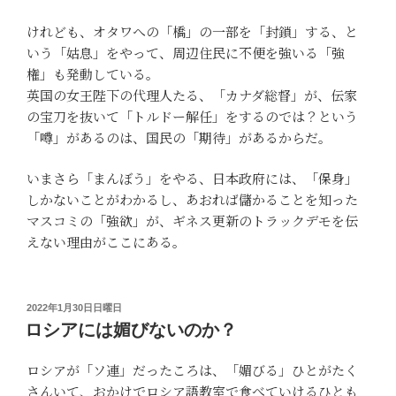
けれども、オタワへの「橋」の一部を「封鎖」する、と
いう「姑息」をやって、周辺住民に不便を強いる「強
権」も発動している。
英国の女王陛下の代理人たる、「カナダ総督」が、伝家
の宝刀を抜いて「トルドー解任」をするのでは？という
「噂」があるのは、国民の「期待」があるからだ。
いまさら「まんぼう」をやる、日本政府には、「保身」
しかないことがわかるし、あおれば儲かることを知った
マスコミの「強欲」が、ギネス更新のトラックデモを伝
えない理由がここにある。
投
2022年1月30日日曜日
稿
ロシアには媚びないのか？
日:
ロシアが「ソ連」だったころは、「媚びる」ひとがたく
さんいて、おかけでロシア語教室で食べていけるひとも