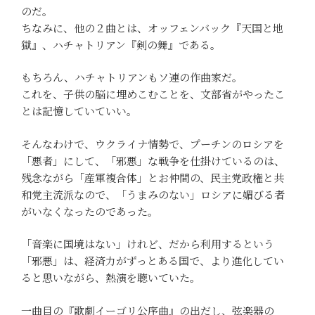
のだ。
ちなみに、他の２曲とは、オッフェンバック『天国と地
獄』、ハチャトリアン『剣の舞』である。
もちろん、ハチャトリアンもソ連の作曲家だ。
これを、子供の脳に埋めこむことを、文部省がやったこ
とは記憶していていい。
そんなわけで、ウクライナ情勢で、プーチンのロシアを
「悪者」にして、「邪悪」な戦争を仕掛けているのは、
残念ながら「産軍複合体」とお仲間の、民主党政権と共
和党主流派なので、「うまみのない」ロシアに媚びる者
がいなくなったのであった。
「音楽に国境はない」けれど、だから利用するという
「邪悪」は、経済力がずっとある国で、より進化してい
ると思いながら、熱演を聴いていた。
一曲目の『歌劇イーゴリ公序曲』の出だし、弦楽器の