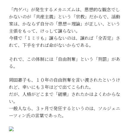
「内ゲバ」が発生するメカニズムは、思想的な観念でし
かないのが「共産主義」という「宗教」だからで、活動
家は、かならず自分の「思想＝理論」が正しい、という
主張をもって、けっして譲らない。
今様で「１ミリも」譲らないのは、譲れば「全否定」さ
れて、下手をすれば命がないからである。
それで、この体制には「自由剥奪」という「刑罰」があ
る。
岡田嘉子も、１０年の自由剥奪を言い渡されたというけ
れど、幸いにも３年ほどで出てこられた。
だが、人格がどこまで「破壊」されたかはよくわからな
い。
一般人なら、３ヶ月で発狂するというのは、ソルジェニ
ーツィン氏の言葉であった。