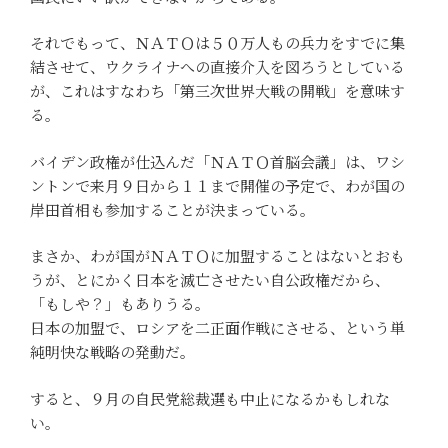
それでもって、ＮＡＴＯは５０万人もの兵力をすでに集
結させて、ウクライナへの直接介入を図ろうとしている
が、これはすなわち「第三次世界大戦の開戦」を意味す
る。
バイデン政権が仕込んだ「ＮＡＴＯ首脳会議」は、ワシ
ントンで来月９日から１１まで開催の予定で、わが国の
岸田首相も参加することが決まっている。
まさか、わが国がＮＡＴＯに加盟することはないとおも
うが、とにかく日本を滅亡させたい自公政権だから、
「もしや？」もありうる。
日本の加盟で、ロシアを二正面作戦にさせる、という単
純明快な戦略の発動だ。
すると、９月の自民党総裁選も中止になるかもしれな
い。