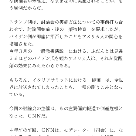
な候補者が未確定」なままなのに実施されることが、も
う異例だからだ。
トランプ側は、討論会の実施方法についての事前打ち合
わせで、討論開始前・後の「薬物検査」を要求したが、
バイデン側が即座に拒否したこともアメリカ人の関心を
増加させた。
今年３月の「一般教書演説」における、ふだんとは見違
えるほどのバイデン氏を観たアメリカ人は、それが覚醒
剤の効果にみえたからである。
もちろん、イタリアサミットにおける「徘徊」は、全世
界に放送されてしまったことも、一種の刷りこみとなっ
ている。
今回の討論会の主催は、あの左翼偏向報道で倒産危機と
なった、ＣＮＮだ。
４年前の前回、ＣＮＮは、モデレーター（司会）に、な