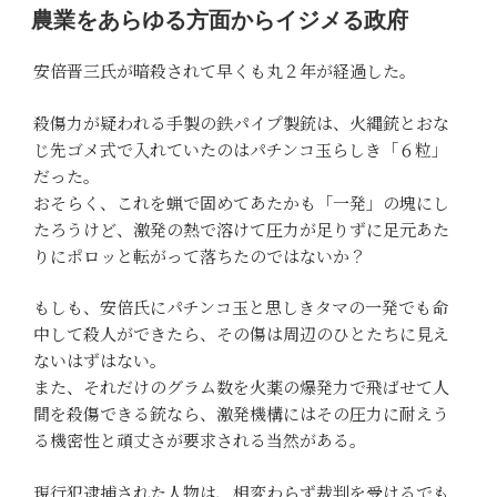
稿
農業をあらゆる方面からイジメる政府
日:
安倍晋三氏が暗殺されて早くも丸２年が経過した。
殺傷力が疑われる手製の鉄パイプ製銃は、火縄銃とおな
じ先ゴメ式で入れていたのはパチンコ玉らしき「６粒」
だった。
おそらく、これを蝋で固めてあたかも「一発」の塊にし
たろうけど、激発の熱で溶けて圧力が足りずに足元あた
りにポロッと転がって落ちたのではないか？
もしも、安倍氏にパチンコ玉と思しきタマの一発でも命
中して殺人ができたら、その傷は周辺のひとたちに見え
ないはずはない。
また、それだけのグラム数を火薬の爆発力で飛ばせて人
間を殺傷できる銃なら、激発機構にはその圧力に耐えう
る機密性と頑丈さが要求される当然がある。
現行犯逮捕された人物は、相変わらず裁判を受けるでも