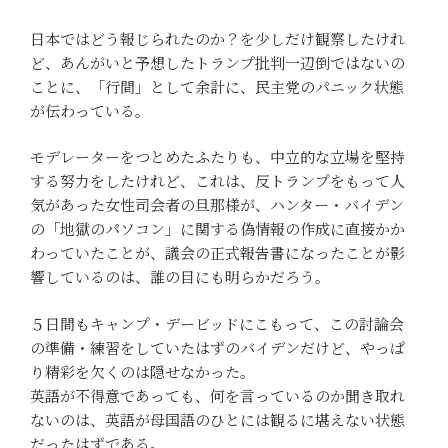
日本ではどう報じられたのか？を少しだけ観察したけれ
ど、あんがいと予想したトランプ批判一辺倒ではないの
ことに、「行間」として余計に、民主党のパニック状態
が伝わっている。
モデレーターをつとめたふたりも、中立的な立場を堅持
する努力をしたけれど、これは、反トランプをもって人
気があった女性司会者の旦那様が、ハンター・バイデン
の「地獄のパソコン」に関する偽情報の作成に直接かか
わっていたことが、議会の正式報告書になったことが影
響しているのは、誰の目にも明らかだろう。
５日間もキャンプ・デービッドにこもって、この討論会
の準備・練習をしていたはずのバイデンだけど、やっぱ
り精彩を欠くのは隠せなかった。
英語が不得意であっても、何を言っているのか聞き取れ
ないのは、英語が母国語のひとには観るに堪えない状態
だったはずである。