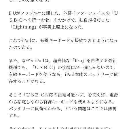
E Uがアップル社に課した、外部インターフェイスの「Ｕ
ＳＢ-Ｃへの統一命令」のおかげで、独自規格だった
「Lightning」が事実上廃止になった。
これでiPadに、有線キーボードが接続できるようになっ
たのである。
また、なぜかiPadは、超高価な「Pro」を自称する最新
機種でも、「ＵＳＢ-Ｃ」の接続口が一個しかないので、
有線キーボードを使うなら、iPad本体のバッテリーに依
存することになる。
そこで「ＵＳＢ-Ｃ対応の給電可能ハブ」を使えば、電源
から給電しながら有線キーボードも使えるようになる。
バッテリーに負荷がかかる、という問題はここでは無視
する。
そんなわけで、ちょっとしたお出かけ用ではあっても、