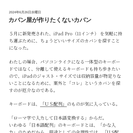
投
2024年6月26日水曜日
稿
カバン屋が作りたくないカバン
日:
５月に新発売された、iPad Pro（11インチ） を気軽に持
ち運ぶために、ちょうどいいサイズのカバンを探すこと
になった。
わたしの場合、パソコンライクになる一体型のキーボー
ドではなく、分離して使えるキーボードも持ち歩きたい
ので、iPadのジャスト・サイズでは収納容量が物足りな
いことになるために、案外と「コレ」というカバンを探
すのが厄介なのである。
キーボードは、
「ＵＳ配列」
のものが気に入っている。
「ローマ字で入力して日本語変換する」からだ。
いわゆる「日本語配列」のキーボードとは、「かな入
力」のためだから、用途としての合理性では、「U S配