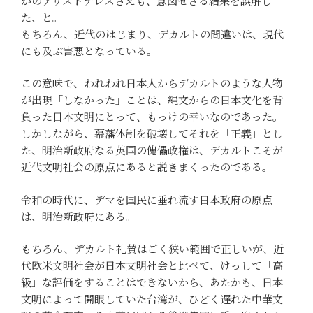
かのアリストテレスさえも、意図せざる結果を誤解し
た、と。
もちろん、近代のはじまり、デカルトの間違いは、現代
にも及ぶ害悪となっている。
この意味で、われわれ日本人からデカルトのような人物
が出現「しなかった」ことは、縄文からの日本文化を背
負った日本文明にとって、もっけの幸いなのであった。
しかしながら、幕藩体制を破壊してそれを「正義」とし
た、明治新政府なる英国の傀儡政権は、デカルトこそが
近代文明社会の原点にあると説きまくったのである。
令和の時代に、デマを国民に垂れ流す日本政府の原点
は、明治新政府にある。
もちろん、デカルト礼賛はごく狭い範囲で正しいが、近
代欧米文明社会が日本文明社会と比べて、けっして「高
級」な評価をすることはできないから、あたかも、日本
文明によって開眼していた台湾が、ひどく遅れた中華文