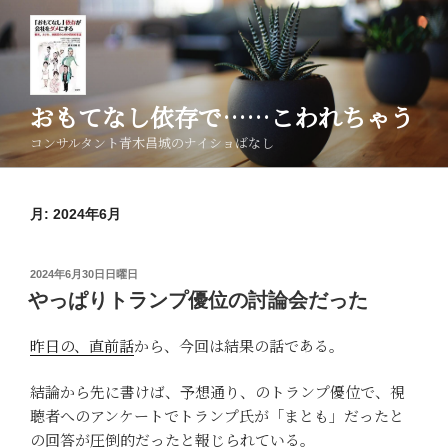
コ
ン
テ
ン
ツ
おもてなし依存で……こわれちゃう
へ
コンサルタント青木昌城のナイショばなし
ス
キ
ッ
月:
2024年6月
プ
投
2024年6月30日日曜日
稿
やっぱりトランプ優位の討論会だった
日:
昨日の、直前話
から、今回は結果の話である。
結論から先に書けば、予想通り、のトランプ優位で、視
聴者へのアンケートでトランプ氏が「まとも」だったと
の回答が圧倒的だったと報じられている。