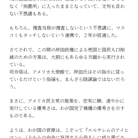
なく「拘置所」に入ったままとなっていて、文句も言わ
ない不思議もある。
もちろん、捜査当局が捜査しないという不思議に、マス
コミもタッチしないという連携で、２年が経過した。
さてそれで、この間の岸田政権による売国と国民人口削
減のための方策は、大胆にもあらゆる方面から実行され
ている。
司令塔は、アメリカ大使館で、岸田氏はその指示に従っ
ているだけという指摘も、まんざら陰謀論ではないだろ
う。
まさに、アメリカ民主党の施策を、忠実に勝、速やかに
実行している優秀さは、わが国完了機構の優秀さを示す
ものである。
ようは、わが国の官僚は、こぞって『エルサレムのアイヒ
マン』（上からの命令に盲従する小役人）に成り果てた