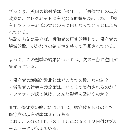
ざっくり、英国の総選挙は「保守」、「労働党」の二大
政党に、ブレグジットに多大なる影響を及ぼした、「極
右」ファラージ氏の党との三つ巴となっていると伝えら
れている。
結論から先に書けば、労働党の圧倒的勝利で、保守党の
壊滅的敗北がかなりの確実性を持って予想されている。
よって、この選挙の結果については、次の三点に注目が
集まっている。
・保守党の壊滅的敗北とはどこまでの敗北なのか？
・労働党の社会主義政策は、どこまで実行されるのか？
・ファラージ氏の党は、どんな影響を及ぼすのか？
まず、保守党の敗北については、総定数６５０のうち、
保守党の現有議席は３６５ある。
これが、３分の１以下の１１５になると１９日付けブル
ームバーグが伝えている。