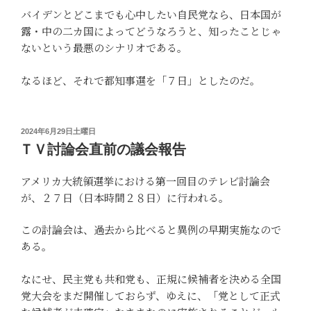
バイデンとどこまでも心中したい自民党なら、日本国が
露・中の二カ国によってどうなろうと、知ったことじゃ
ないという最悪のシナリオである。
なるほど、それで都知事選を「７日」としたのだ。
投
2024年6月29日土曜日
稿
ＴＶ討論会直前の議会報告
日:
アメリカ大統領選挙における第一回目のテレビ討論会
が、２７日（日本時間２８日）に行われる。
この討論会は、過去から比べると異例の早期実施なので
ある。
なにせ、民主党も共和党も、正規に候補者を決める全国
党大会をまだ開催しておらず、ゆえに、「党として正式