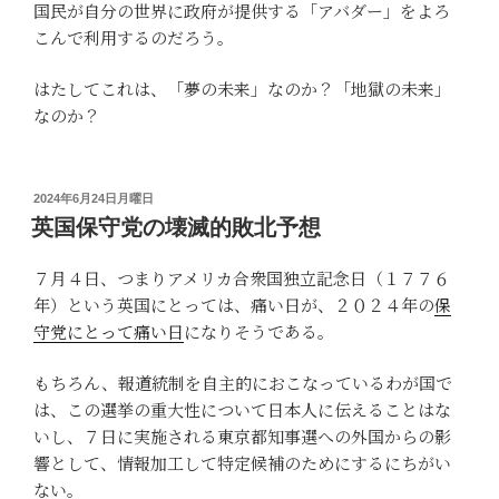
国民が自分の世界に政府が提供する「アバダー」をよろ
こんで利用するのだろう。
はたしてこれは、「夢の未来」なのか？「地獄の未来」
なのか？
投
2024年6月24日月曜日
稿
英国保守党の壊滅的敗北予想
日:
７月４日、つまりアメリカ合衆国独立記念日（１７７６
年）という英国にとっては、痛い日が、２０２４年の
保
守党にとって痛い日
になりそうである。
もちろん、報道統制を自主的におこなっているわが国で
は、この選挙の重大性について日本人に伝えることはな
いし、７日に実施される東京都知事選への外国からの影
響として、情報加工して特定候補のためにするにちがい
ない。