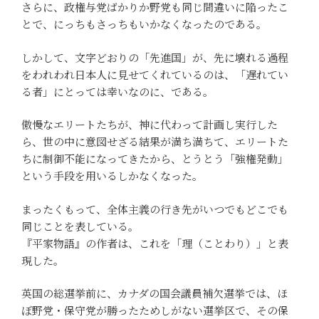
さらに、政権与党ばかりか野党も同じ間違いに陥ったこ
とで、にっちもさっちもいかなくなったのである。
しかして、文字どおりの「先進国」が、先に壊れる過程
をわれわれ日本人に見せてくれているのは、「遅れてい
る者」にとっては幸いなのに、である。
傲慢なエリートたちが、神に代わって計画し実行した
ら、世の中に意図せざる結果が満ち満ちて、エリートた
ちに制御不能になってきたから、とうとう「強権発動」
という手段を用いるしかなくなった。
まったくもって、全体主義の行き先がいつでもどこでも
同じことを表している。
『平家物語』の作者は、これを「理（ことわり）」と表
現した。
英国の総選挙前に、カナダの国会議員補欠選挙では、ほ
ぼ野党・保守党が勝ったためしがない選挙区で、その保