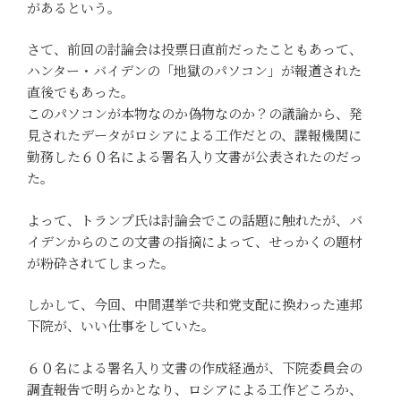
があるという。
さて、前回の討論会は投票日直前だったこともあって、
ハンター・バイデンの「地獄のパソコン」が報道された
直後でもあった。
このパソコンが本物なのか偽物なのか？の議論から、発
見されたデータがロシアによる工作だとの、諜報機関に
勤務した６０名による署名入り文書が公表されたのだっ
た。
よって、トランプ氏は討論会でこの話題に触れたが、バ
イデンからのこの文書の指摘によって、せっかくの題材
が粉砕されてしまった。
しかして、今回、中間選挙で共和党支配に換わった連邦
下院が、いい仕事をしていた。
６０名による署名入り文書の作成経過が、下院委員会の
調査報告で明らかとなり、ロシアによる工作どころか、