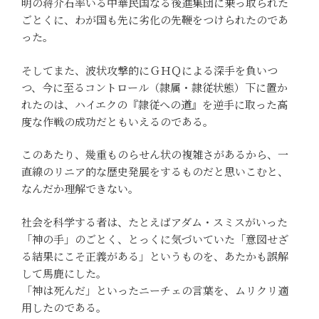
明の蒋介石率いる中華民国なる後進集団に乗っ取られた
ごとくに、わが国も先に劣化の先鞭をつけられたのであ
った。
そしてまた、波状攻撃的にＧＨＱによる深手を負いつ
つ、今に至るコントロール（隷属・隷従状態）下に置か
れたのは、ハイエクの『隷従への道』を逆手に取った高
度な作戦の成功だともいえるのである。
このあたり、幾重ものらせん状の複雑さがあるから、一
直線のリニア的な歴史発展をするものだと思いこむと、
なんだか理解できない。
社会を科学する者は、たとえばアダム・スミスがいった
「神の手」のごとく、とっくに気づいていた「意図せざ
る結果にこそ正義がある」というものを、あたかも誤解
して馬鹿にした。
「神は死んだ」といったニーチェの言葉を、ムリクリ適
用したのである。