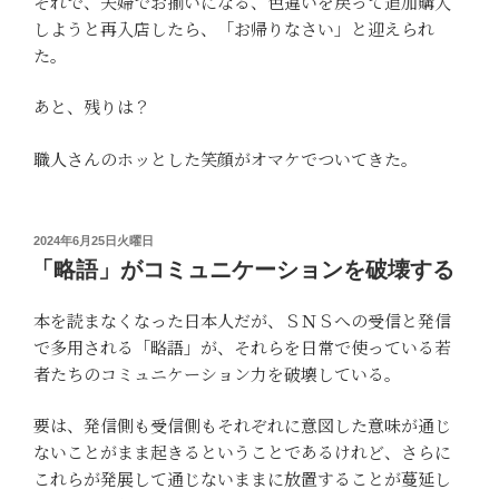
それで、夫婦でお揃いになる、色違いを戻って追加購入
しようと再入店したら、「お帰りなさい」と迎えられ
た。
あと、残りは？
職人さんのホッとした笑顔がオマケでついてきた。
投
2024年6月25日火曜日
稿
「略語」がコミュニケーションを破壊する
日:
本を読まなくなった日本人だが、ＳＮＳへの受信と発信
で多用される「略語」が、それらを日常で使っている若
者たちのコミュニケーション力を破壊している。
要は、発信側も受信側もそれぞれに意図した意味が通じ
ないことがまま起きるということであるけれど、さらに
これらが発展して通じないままに放置することが蔓延し