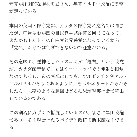
守党が圧倒的な勝利をおさめ、与党トルドー政権に衝撃
が走っている。
本国の英国・保守党は、カナダの保守党と党名では同じ
だが、中身はわが国の自民党＝共産党と同じになって、
あたかもトルドーの自由党と兄弟党になっているから、
「党名」だけでは判断できないので注意がいる。
その意味で、逆神化したマスコミが「極右」という政党
が、カナダ保守党で、もはやヨーロッパでの伸張と相似
なのであるし、あの南米にしても、アルゼンチンやエル・
サルバドルがそうであるように、もはやエリートたちから
したら、悪夢のような意図せざる結果が現実社会で続出
しているのである。
この潮流に力ずくで抵抗しているのが、まさに岸田政権
であり、その親会社たるバイデン政権の断末魔なのであ
る。