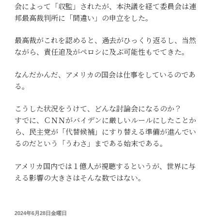
会によって「収監」されたが、本決議を経て委員会は連
邦最高裁判所に「間違い」の申立をした。
最高裁がこれを認めると、過去がひっくり返るし、当然
ながら、責任追及がペロシに及ぶ可能性もでてきた。
なんだかんだ、アメリカの国会は仕事をしているのであ
る。
こうした状況をうけて、どんな討論会になるのか？
すでに、ＣＮＮがバイデンに厳しいルールにしたことか
ら、民主党が「代替候補」にすり替える準備が進んでい
るのだという「うわさ」まである始末である。
アメリカ国内では１億人が視聴するというが、世界に与
える影響の大きさはそんな数ではない。
投
2024年6月28日金曜日