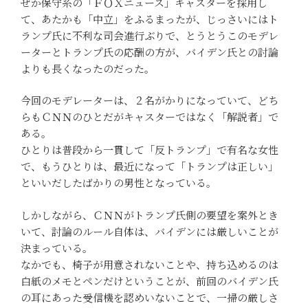
ぜか保守系の「ＦＯＸニュース」キャスターを採用し
て、あたかも「中立」をふるまったが、じっさいにはト
ランプ氏に不利な司会進行ぶりで、とうとうこのモデレ
ーターとトランプ氏の応酬の方が、バイデン氏との討論
よりも長くなったのだった。
今回のモデレーターは、２名がかりになっていて、どち
らもＣＮＮのひとだがキャスターではなく「解説者」で
ある。
ひとりは普段から一貫して「反トランプ」で有名な女性
で、もうひとりは、最近になって「トランプは正しい」
といいだしたばかりの男性となっている。
しかしながら、ＣＮＮがトランプ氏側の要望を案外とき
いて、討論のルール自体は、バイデンには厳しいことが
決まっている。
なかでも、椅子が用意されないことや、持ち込めるのは
白紙のメモとペンだけということが、前回のバイデン氏
の耳にあった受信機を認めいないことで、一掃の厳しさ