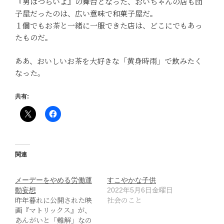
『男はつらいよ』の舞台となった、おいちゃんの店も団
子屋だったのは、広い意味で和菓子屋だ。
１個でもお茶と一緒に一服できた店は、どこにでもあっ
たものだ。
ああ、おいしいお茶を大好きな「黄身時雨」で飲みたく
なった。
共有:
関連
メーデーをやめる労働運
すこやかな子供
動妄想
2022年5月6日金曜日
昨年暮れに公開された映
社会のこと
画『マトリックス』が、
あんがいと「難解」なの