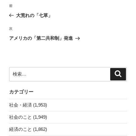
投
前
前
稿
の
大荒れの「七草」
ナ
投
ビ
稿
次
次
ゲ
の
アメリカの「第二共和制」発進
投
ー
稿
シ
ョ
ン
検
検
索
索:
カテゴリー
社会・経済 (1,953)
社会のこと (1,949)
経済のこと (1,862)