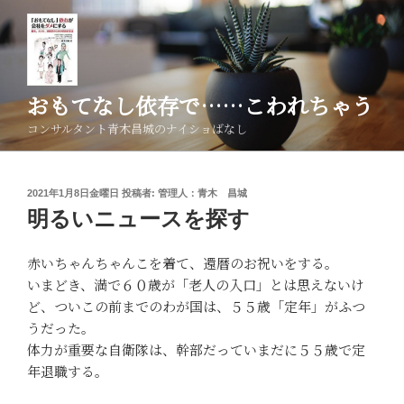
コ
ン
テ
ン
ツ
おもてなし依存で……こわれちゃう
へ
コンサルタント青木昌城のナイショばなし
ス
キ
ッ
投
2021年1月8日金曜日
投稿者:
管理人：青木 昌城
プ
稿
明るいニュースを探す
日:
赤いちゃんちゃんこを着て、還暦のお祝いをする。
いまどき、満で６０歳が「老人の入口」とは思えないけ
ど、ついこの前までのわが国は、５５歳「定年」がふつ
うだった。
体力が重要な自衛隊は、幹部だっていまだに５５歳で定
年退職する。