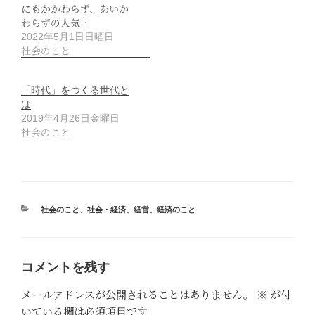
にもかかわらず、あいか
わらずの人気…
2022年5月1日日曜日
社会のこと
「時代」をつくる世代と
は
2019年4月26日金曜日
社会のこと
カ
社会のこと
、
社会・経済
、
経営
、
経済のこと
テ
ゴ
リ
ー
コメントを残す
メールアドレスが公開されることはありません。
※
が付
いている欄は必須項目です