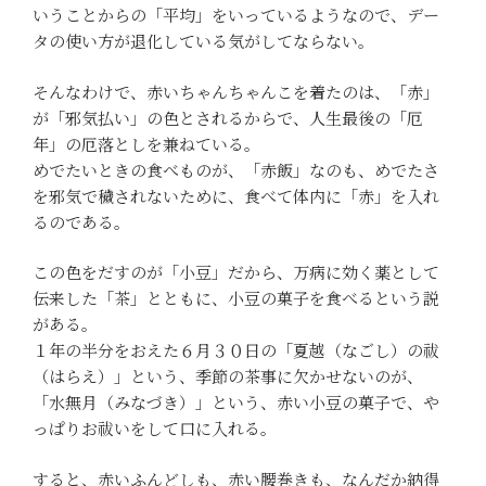
いうことからの「平均」をいっているようなので、デー
タの使い方が退化している気がしてならない。
そんなわけで、赤いちゃんちゃんこを着たのは、「赤」
が「邪気払い」の色とされるからで、人生最後の「厄
年」の厄落としを兼ねている。
めでたいときの食べものが、「赤飯」なのも、めでたさ
を邪気で穢されないために、食べて体内に「赤」を入れ
るのである。
この色をだすのが「小豆」だから、万病に効く薬として
伝来した「茶」とともに、小豆の菓子を食べるという説
がある。
１年の半分をおえた６月３０日の「夏越（なごし）の祓
（はらえ）」という、季節の茶事に欠かせないのが、
「水無月（みなづき）」という、赤い小豆の菓子で、や
っぱりお祓いをして口に入れる。
すると、赤いふんどしも、赤い腰巻きも、なんだか納得