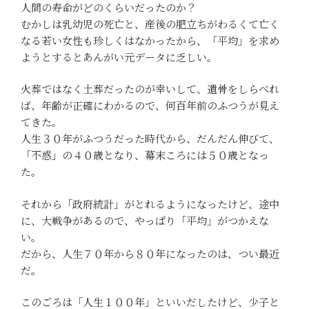
人間の寿命がどのくらいだったのか？
むかしは乳幼児の死亡と、産後の肥立ちがわるくて亡く
なる若い女性も珍しくはなかったから、「平均」を求め
ようとするとあんがい元データに乏しい。
火葬ではなく土葬だったのが幸いして、遺骨をしらべれ
ば、年齢が正確にわかるので、何百年前のふつうが見え
てきた。
人生３０年がふつうだった時代から、だんだん伸びて、
「不惑」の４０歳となり、幕末ころには５０歳となっ
た。
それから「政府統計」がとれるようになったけど、途中
に、大戦争があるので、やっぱり「平均」がつかえな
い。
だから、人生７０年から８０年になったのは、つい最近
だ。
このごろは「人生１００年」といいだしたけど、少子と