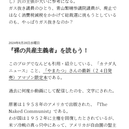
し）氏の主張が大いに参考になる。
ガス抜き議員のひとり、青山繁晴参議院議員が、廃止で
はなく消費税減税をかかげて総裁選に挑もうとしている
のも、やっぱりガス抜きなのか？
投
2024年8月28日水曜日
稿
『裸の共産主義者』を読もう！
日:
このブログでなんども引用・紹介している、「カナダ人
ニュース」こと、
「やまたつ」さんの最新（２４日発
売）アマゾン限定本
である。
過去に何度か動画にして配信したのを、文字にされた。
原著は１９５８年のアメリカで出版された、『The
Naked Communist』である。
わが国は１９５２年に主権を回復したとされているが、
米ソ冷戦の真っ只中にあって、アメリカが自由圏の盟主