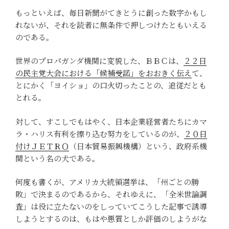
もっといえば、毎日新聞がてきとうに創った数字かもし
れないが、それを読者に無条件で押しつけたともいえる
のである。
世界のプロパガンダ機関に変貌した、ＢＢＣは、
２２日
の民主党大会における「候補受諾」をおおきく伝え
て、
とにかく「ヨイショ」の口火切ったことの、追従だとも
とれる。
対して、すこしでもはやく、日本企業経営者たちにカマ
ラ・ハリス有利を擦り込む努力をしているのが、
２０日
付けＪＥＴＲＯ
（日本貿易振興機構）という、政府系機
関という名の犬である。
何度も書くが、アメリカ大統領選挙は、「州ごとの勝
敗」で決まるのであるから、それゆえに、「全米世論調
査」は役に立たないのをしっていてこうした記事で誘導
しようとするのは、もはや悪質としか評価のしようがな