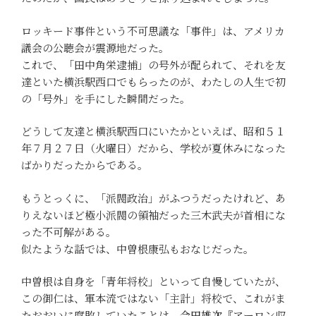
ロッキード事件という不可思議な「事件」は、アメリカ
議会の公聴会が震源地だった。
これで、「田中角栄逮捕」の号外が配られて、それを友
達といた横浜駅西口でもらったのが、わたしの人生で初
の「号外」を手にした瞬間だった。
どうして友達と横浜駅西口にいたかといえば、昭和５１
年７月２７日（火曜日）だから、学校が夏休みになった
ばかりだったからである。
もうとっくに、「派閥政治」がふつうだったけれど、あ
りえないほど極小派閥の領袖だった三木武夫が首相にな
った不可解がある。
似たような話では、中曽根康弘もおなじだった。
中曽根は自身を「青年将校」といって自慢していたが、
この御仁は、軍本流ではない「主計」将校で、これがま
たおおいに腐敗していたことは、
会田雄次『アーロン収