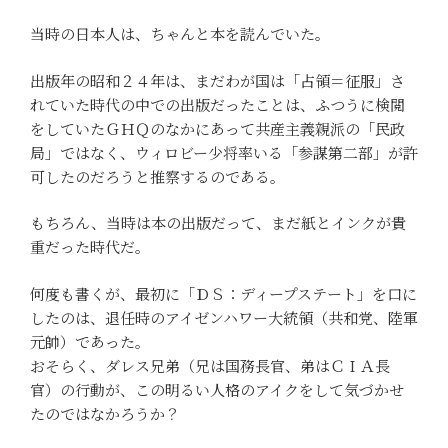
当時の日本人は、ちゃんと本を読んでいた。
出版年の昭和２４年は、まだわが国は「占領＝征服」さ
れていた時代の中での出版だったことは、ふつうに検閲
をしていたＧＨＱのなかにあって共産主義親派の「民政
局」ではなく、ウィロビー少将率いる「参謀第二部」が許
可したのだろうと推察するのである。
もちろん、当時は本の出版だって、まだ紙とインクが貴
重だった時代だ。
何度も書くが、最初に「ＤＳ：ディープステート」を口に
したのは、退任時のアイゼンハワー大統領（共和党、陸軍
元帥）であった。
おそらく、ダレス兄弟（兄は国務長官、弟はＣＩＡ長
官）の行動が、この明るい人格のアイクをして気づかせ
たのではなかろうか？