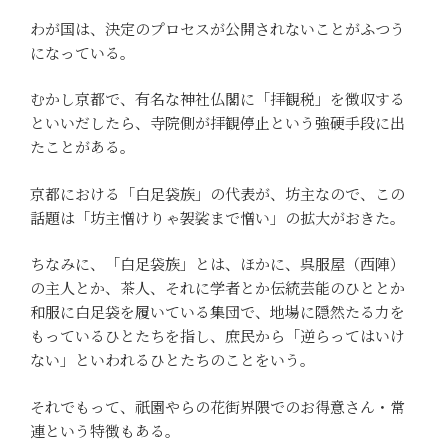
わが国は、決定のプロセスが公開されないことがふつう
になっている。
むかし京都で、有名な神社仏閣に「拝観税」を徴収する
といいだしたら、寺院側が拝観停止という強硬手段に出
たことがある。
京都における「白足袋族」の代表が、坊主なので、この
話題は「坊主憎けりゃ袈裟まで憎い」の拡大がおきた。
ちなみに、「白足袋族」とは、ほかに、呉服屋（西陣）
の主人とか、茶人、それに学者とか伝統芸能のひととか
和服に白足袋を履いている集団で、地場に隠然たる力を
もっているひとたちを指し、庶民から「逆らってはいけ
ない」といわれるひとたちのことをいう。
それでもって、祇園やらの花街界隈でのお得意さん・常
連という特徴もある。