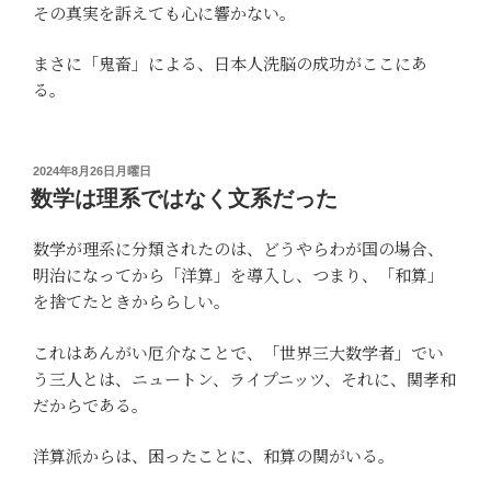
その真実を訴えても心に響かない。
まさに「鬼畜」による、日本人洗脳の成功がここにあ
る。
投
2024年8月26日月曜日
稿
数学は理系ではなく文系だった
日:
数学が理系に分類されたのは、どうやらわが国の場合、
明治になってから「洋算」を導入し、つまり、「和算」
を捨てたときかららしい。
これはあんがい厄介なことで、「世界三大数学者」でい
う三人とは、ニュートン、ライプニッツ、それに、関孝和
だからである。
洋算派からは、困ったことに、和算の関がいる。