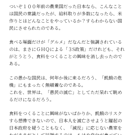
ついぞ１００年前の農業国だった日本なら、こんなこと
は国民の常識だったが、給料取りが多数になったら、米
作りとはどんなことをやっているか？すらわからない国
民にさせられたのである。
食べる場面だけが「グルメ」だなんだと強調されている
のは、まさにＧＨＱによる「３S政策」だけれども、それ
がとうとう、食料をつくることの興味を消し去ったので
ある。
この愚かな国民は、何年か後に来るだろう、「飢餓の危
機」にもまったく無頓着なのである。
これを、世界は、「愚民の滅亡」としてただ呆れて眺め
るだけになるだろう。
食料をつくることに興味がないばかりか、飢餓のリスク
すら想像できないので、日本人を滅亡させようと躍起の
日本政府を疑うこともなく、「減反」に応じない農家を
わがままだとして糾弾するのは、もはや自分が食べてい