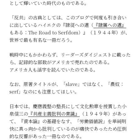
として輝いていた時代のものである。
「反共」の古典としては、このブログで何度も引き合い
に出しているハイエクの『隷従への道（
『隷属への道』
もある：The Road to Serfdom）』（１９４４年）が、
世界で最も有名な一冊だろう。
戦時中にもかかわらず、リーダーズダイジェストに載った
ら、記録的な部数がアメリカで売れたのである。
アメリカ人も活字を読んでいたのである。
なお、原著タイトルが、「slave」ではなく、「農奴：
serf」なのにも注意してほしい。
日本では、慶應義塾の塾長にして文化勲章を授賞した小
泉信三の
『共産主義批判の常識』
（１９４９年）があっ
て、『資本論』の基礎をなす、「労働価値説」を単純明
快に真っ向から批判しているのが痛快であったため圧倒
的な反響があった一冊なのである。