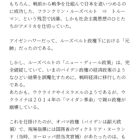
もちろん、戦前から戦争を仕組んで日本を追いつめるの
に成功した、フランクリン・ルーズベルト ⇒ トルー
マン、という残忍で凶暴、しかも社会主義思想のひとた
ちがアメリカを仕切っていた。
アイゼンハワーだって、ルーズベルト政権下における「元
帥」だったのである。
しかし、ルーズベルトの「ニュー・ディール政策」は、完
全破綻していて、いまのバイデン政権の経済政策のよう
なひどい結果を誤魔化すために、戦時経済に移行したの
である。
あたかも、ウクライナやイスラエルのようであるが、ウ
クライナは２０１４年の「マイダン革命」で親ロ政権が
崩壊している。
これを仕掛けたのが、オバマ政権（バイデンは副大統
領）で、現場指揮には国務省のヴィクトリア・ヌーラン
ド（当時、ヨーロッパ担当次官補）があたったのは、も