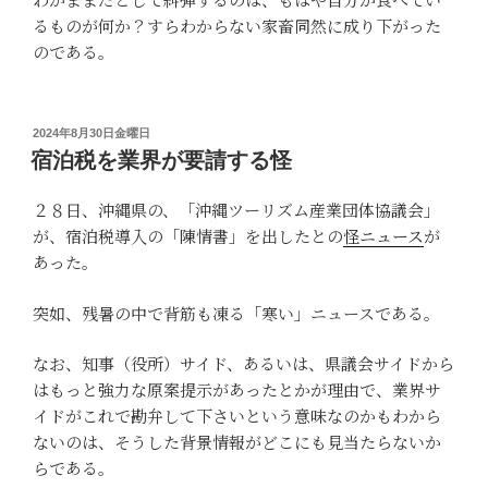
るものが何か？すらわからない家畜同然に成り下がった
のである。
投
2024年8月30日金曜日
稿
宿泊税を業界が要請する怪
日:
２８日、沖縄県の、「沖縄ツーリズム産業団体協議会」
が、宿泊税導入の「陳情書」を出したとの
怪ニュース
が
あった。
突如、残暑の中で背筋も凍る「寒い」ニュースである。
なお、知事（役所）サイド、あるいは、県議会サイドから
はもっと強力な原案提示があったとかが理由で、業界サ
イドがこれで勘弁して下さいという意味なのかもわから
ないのは、そうした背景情報がどこにも見当たらないか
らである。