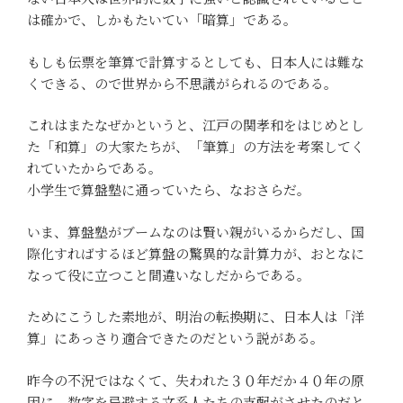
は確かで、しかもたいてい「暗算」である。
もしも伝票を筆算で計算するとしても、日本人には難な
くできる、ので世界から不思議がられるのである。
これはまたなぜかというと、江戸の関孝和をはじめとし
た「和算」の大家たちが、「筆算」の方法を考案してく
れていたからである。
小学生で算盤塾に通っていたら、なおさらだ。
いま、算盤塾がブームなのは賢い親がいるからだし、国
際化すればするほど算盤の驚異的な計算力が、おとなに
なって役に立つこと間違いなしだからである。
ためにこうした素地が、明治の転換期に、日本人は「洋
算」にあっさり適合できたのだという説がある。
昨今の不況ではなくて、失われた３０年だか４０年の原
因に、数字を忌避する文系人たちの支配がさせたのだと