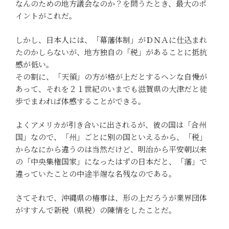
なんのための地方議会なのか？を問うたとき、最大のポ
イントがこれだ。
しかし、日本人には、「幕藩体制」がＤＮＡに仕込まれ
たのかしらないが、地方独自の「税」があることに抵抗
感が低い。
その割に、「天領」の方が格が上だとするヘンな自慢が
あって、それを２１世紀のいまでも滋賀県の大津だと徒
歩でまわれば体感することができる。
よくアメリカが引き合いに出されるが、彼の国は「合州
国」なので、「州」ごとに別の国といえるから、「税」
からなにから違うのは当然だけど、明治から平安朝以来
の「中央集権国家」になったはずの日本だと、「藩」で
違っていたことの中途半端な名残なのである。
さてそれで、沖縄県の椿事は、形の上だろうが業界団体
がすすんで新税（県税）の陳情をしたことだ。