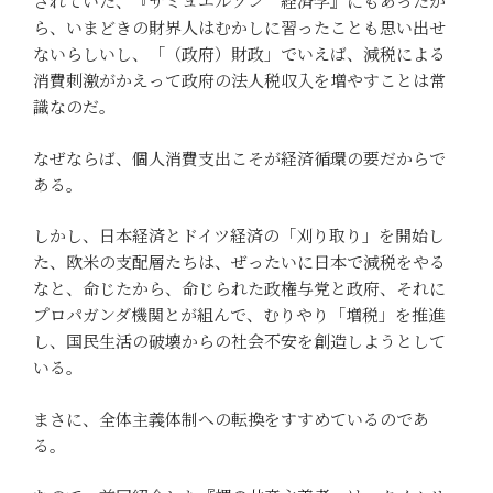
されていた、『サミュエルソン 経済学』にもあったか
ら、いまどきの財界人はむかしに習ったことも思い出せ
ないらしいし、「（政府）財政」でいえば、減税による
消費刺激がかえって政府の法人税収入を増やすことは常
識なのだ。
なぜならば、個人消費支出こそが経済循環の要だからで
ある。
しかし、日本経済とドイツ経済の「刈り取り」を開始し
た、欧米の支配層たちは、ぜったいに日本で減税をやる
なと、命じたから、命じられた政権与党と政府、それに
プロパガンダ機関とが組んで、むりやり「増税」を推進
し、国民生活の破壊からの社会不安を創造しようとして
いる。
まさに、全体主義体制への転換をすすめているのであ
る。