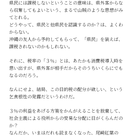
県民には課税しないということの意味は、県外客からな
ら収奪してもよいという、まるで山賊のような思想がみ
てとれる。
どうやって、県民と他県民を認識するのか？は、よくわ
からない。
沖縄の友人から予約してもらって、「県民」を装えば、
課税されないのかもしれない。
それに、税率の「３％」とは、あたかも消費税導入時を
思い出すが、県外客が相手だからそのうちいくらにでも
なるのだろう。
なんにせよ、結局、この目的税の配分が欲しい、という
乞食根性の発露だというわけだ。
３％の利益をあげる方策をかんがえることを放棄して、
社会主義による役所からの安易な分配に目がくらんだの
か？
なんだか、いまはだれも読まなくなった、尾崎紅葉の