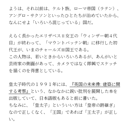
ようは、それ以前は、ケルト族、ローマ帝国（ラテン）、
アングロ・サクソンといったひとたちが治めていたから、
なんにせよ「いろいろ混じっている」国だ。
えらく長かったエリザベスⅡ女王の「ウィンザー朝４代
目」が終わって、「マウントバッテン朝」に移行した初
代王が、いまのチャールズⅢ国王である。
この人物は、若いときからいろいろあるが、あんがいと
芸術家の側面があって、カメラではなく即興でスケッチ
を描くのを得意としている。
皇太子時代の１９９１年には、
『英国の未来像: 建築に関
する考察』
という、なかなかに鋭い批判を展開した本を
出版していて、日本語版もあると前に書いた。
ちなみに、「皇太子」といういい方は「皇帝の跡継ぎ」
なので正しくなく、「王国」であれば「王太子」が正し
い。