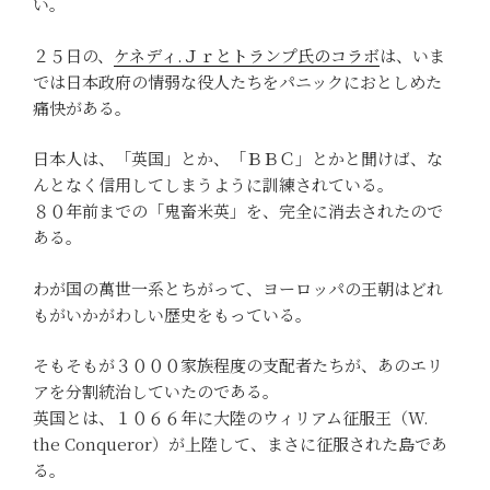
い。
２５日の、
ケネディ.Ｊｒとトランプ氏のコラボ
は、いま
では日本政府の情弱な役人たちをパニックにおとしめた
痛快がある。
日本人は、「英国」とか、「ＢＢＣ」とかと聞けば、な
んとなく信用してしまうように訓練されている。
８０年前までの「鬼畜米英」を、完全に消去されたので
ある。
わが国の萬世一系とちがって、ヨーロッパの王朝はどれ
もがいかがわしい歴史をもっている。
そもそもが３０００家族程度の支配者たちが、あのエリ
アを分割統治していたのである。
英国とは、１０６６年に大陸のウィリアム征服王（W.
the Conqueror）が上陸して、まさに征服された島であ
る。