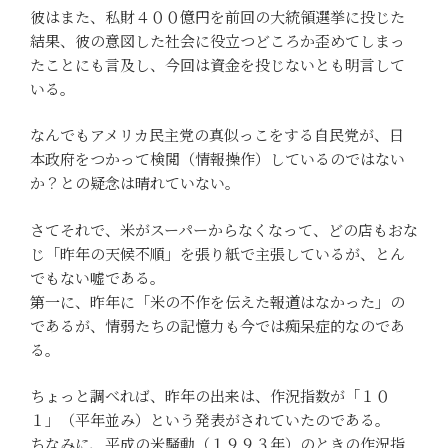
彼はまた、私財４００億円を前回の大統領選挙に投じた
結果、彼の意図した社会に役立つどころか歪めてしまっ
たことにも言及し、今回は資金を投じないとも明言して
いる。
なんでもアメリカ民主党の真似っこをする自民党が、日
本政府をつかって検閲（情報操作）しているのではない
か？との疑念は晴れていない。
さてそれで、米がスーパーからなくなって、どの店もおな
じ「昨年の天候不順」を張り紙で主張しているが、とん
でもない嘘である。
第一に、昨年に「米の不作を伝えた報道はなかった」の
であるが、情弱たちの記憶力も今では痴呆症的なのであ
る。
ちょっと調べれば、昨年の出来は、作況指数が「１０
１」（平年並み）という発表がされていたのである。
ちなみに、平成の米騒動（１９９３年）のときの作況指