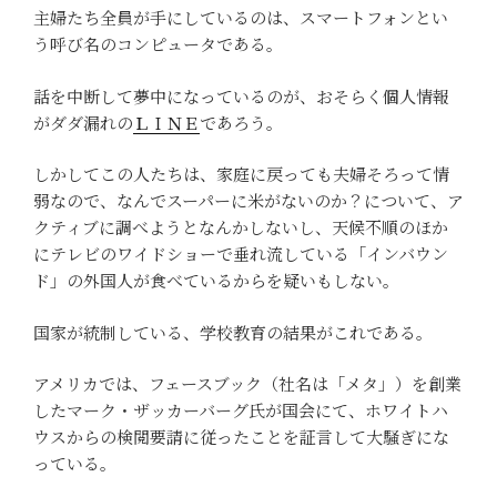
主婦たち全員が手にしているのは、スマートフォンとい
う呼び名のコンピュータである。
話を中断して夢中になっているのが、おそらく個人情報
がダダ漏れの
ＬＩＮＥ
であろう。
しかしてこの人たちは、家庭に戻っても夫婦そろって情
弱なので、なんでスーパーに米がないのか？について、ア
クティブに調べようとなんかしないし、天候不順のほか
にテレビのワイドショーで垂れ流している「インバウン
ド」の外国人が食べているからを疑いもしない。
国家が統制している、学校教育の結果がこれである。
アメリカでは、フェースブック（社名は「メタ」）を創業
したマーク・ザッカーバーグ氏が国会にて、ホワイトハ
ウスからの検閲要請に従ったことを証言して大騒ぎにな
っている。