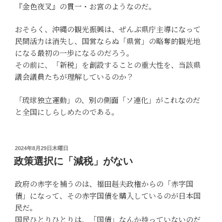
『金色夜叉』の貫一・お宮のようなのだ。
おそらく、沖縄の観光振興は、ぜんぶ県庁主導になって
民間活力は消失し、国営ならぬ「県営」の略奪的観光地
になる最初の一歩になるのだろう。
その前に、「新税」を創設することの重大性を、当該県
議会議員たちが理解しているのか？
「琉球独立運動」の、別の側面「ソ連化」がこれなのだ
と全国にしらしめたのである。
投
2024年8月29日木曜日
稿
政策選択に「減税」がない
日:
政府の赤字を補うのは、福田赳夫政権からの「赤字国
債」になって、その赤字国債を購入しているのが日本国
民だ。
国民ひとりひとりは、「国債」なんか持っていないのだ