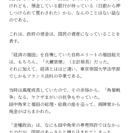
けれども、預金している銀行が持っている（日銀から押
しつけられて買わされた）から、なんのことはない話な
のである。
これは、政府の借金は、国民の資産になっていることを
表す。
「経済の福田」を自慢していた自称エリートの福田赳夫
は、もちろん、「大蔵官僚」（主計局長）だった。
それに加えて、経済とはほど遠い、東京帝国大学法学部
でしかもフランス法科の卒業である。
当時は高度成長していたので、その余裕から、「角福戦
争」なる、ヤクザまがいの抗争もやっていた。
田中角栄と福田の総理・総裁の座を巡って、両陣営から
現金がばらまかれた。
「金権政治」は、なにも田中角栄の専売特許ではなかっ
たのだが、国民はあっさりと擦り込まれてしまった。