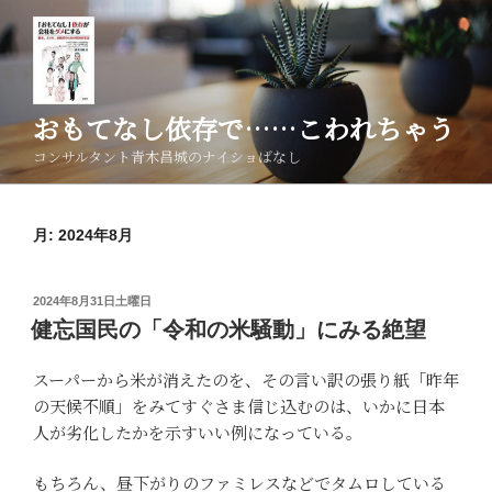
コ
ン
テ
ン
ツ
おもてなし依存で……こわれちゃう
へ
コンサルタント青木昌城のナイショばなし
ス
キ
ッ
月:
2024年8月
プ
投
2024年8月31日土曜日
稿
健忘国民の「令和の米騒動」にみる絶望
日:
スーパーから米が消えたのを、その言い訳の張り紙「昨年
の天候不順」をみてすぐさま信じ込むのは、いかに日本
人が劣化したかを示すいい例になっている。
もちろん、昼下がりのファミレスなどでタムロしている