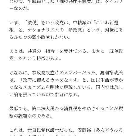
なので、前回紹介した
『裸の共産主義者』
は、タイムリ
ーなのだ。
いま、「減税」をいう政党は、中核派の「れいわ新選
組」と、ナショナリズムの「参政党」という、対極にあ
るふたつの弱小政党しかない。
あとは、共通の「指令」を受けている、まさに「既存政
党」だという特徴がある。
ちなみに、参政党設立時のメンバーだった、渡瀬裕哉氏
は、「政府に使えるカネをなくす」と、国民生活が豊か
になるメカニズムを明快に解説している、国内では珍し
い論を張っているので参考になる。
最低でも、第二法人税たる消費税をやめさせることが喫
緊の課題なのである。
これは、元自民党代議士だった、安藤裕（あんどうひろ