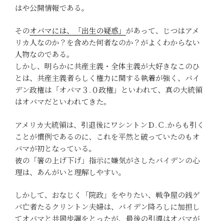
はや公開情報である。
その
オバマには、「出生の疑惑」
があって、じつはアメ
リカ人なのか？を含めた何者なのか？がよくわからない
人物なのである。
しかし、明らかに共産主義・全体主義が大好きなこのひ
とは、共産主義者らしく権力に関する執着が強く、バイ
デン政権は「オバマ３.０政権」といわれて、真の大統領
はオバマだといわれてきた。
アメリカ大統領は、引退後にワシントンＤ.Ｃ.からも引く
ことが慣例であるのに、これを平然と破っていたのもオ
バマが初となっている。
彼の「箸の上げ下げ」指示に嫌気がさしたバイデンの心
理は、あんがいと理解しやすい。
しかして、おなじく「院政」をやりたい、戦争屋の銭ゲ
バ亡者たるクリントン夫婦は、バイデン降ろしに加担し
てオバマと共同歩調をとったが、最後の引導はオバマが