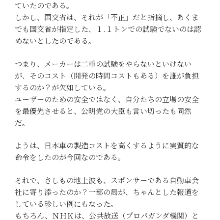
ていたのである。
しかし、国交省は、それが「不正」だと指摘し、あくま
でも国交省が指定した、１.１トンでの試験でないのは認
めないとしたのである。
つまり、メーカーは二重の試験をやらないといけない
が、そのコスト（開発の時間コストもある）を誰が負担
するのか？が欠如している。
ユーザーのための安全ではなく、自分たちの立場の安全
を最優先させると、公明党の大臣も言い切ったも同然
だ。
ようは、日本車の製造コストを高くするように実質的な
命令をしたのが今回なのである。
それで、さしもの地上波も、スポンサーである自動車会
社に寄り添ったのか？一部の局が、ちゃんとした報道を
している珍しい例にもなった。
もちろん、ＮＨＫは、公共放送（プロパガンダ機関）と