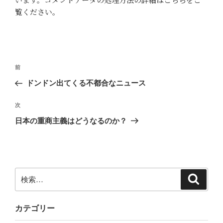
覧ください
。
投
前
前
稿
の
ドンドン出てくる不都合なニュース
ナ
投
ビ
稿
次
次
ゲ
の
日本の重商主義はどうなるのか？
投
ー
稿
シ
ョ
ン
検
検
索
索:
カテゴリー