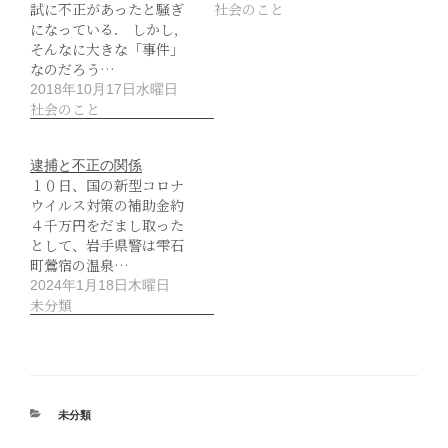
試に不正があったと騒ぎ
社会のこと
になっている． しかし，
そんなに大きな「事件」
なのだろう…
2018年10月17日水曜日
社会のこと
逮捕と不正の関係
１０日、国の新型コロナ
ウイルス対策の補助金約
４千万円をだまし取った
として、岩手県警は雫石
町鶯宿の温泉…
2024年1月18日木曜日
未分類
カ
未分類
テ