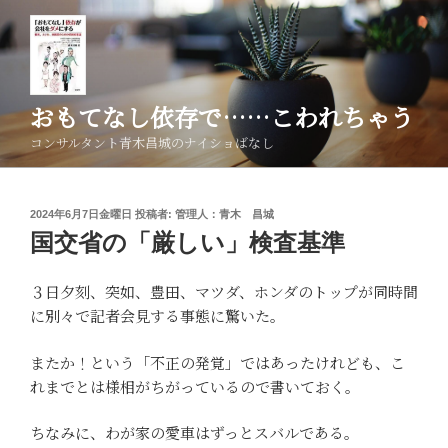
コ
ン
テ
ン
ツ
おもてなし依存で……こわれちゃう
へ
コンサルタント青木昌城のナイショばなし
ス
キ
ッ
投
2024年6月7日金曜日
投稿者:
管理人：青木 昌城
プ
稿
国交省の「厳しい」検査基準
日:
３日夕刻、突如、豊田、マツダ、ホンダのトップが同時間
に別々で記者会見する事態に驚いた。
またか！という「不正の発覚」ではあったけれども、こ
れまでとは様相がちがっているので書いておく。
ちなみに、わが家の愛車はずっとスバルである。