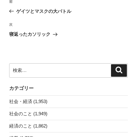
前
前
稿
の
ゲイツとマスクの大バトル
ナ
投
ビ
稿
次
次
ゲ
の
寝返ったカソリック
投
ー
稿
シ
ョ
ン
検
検
索
索:
カテゴリー
社会・経済 (1,953)
社会のこと (1,949)
経済のこと (1,862)