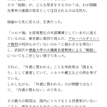
その「総帥」が、どんな発言をするのか？は、わが国観
光業界の重鎮の発言として注目されるのは当然だ。
結論から先に言えば、乞食だった。
「コロナ禍」を経営悪化の外部環境としていまだに捉え
ているのは、東京都に裁判で挑んだ、
グローバルダイニン
グ裁判
の判決もみていないのか？と疑わざるを得ない
し、武田氏や
徳島大学の大橋眞名誉教授による「解説」
についてもご存じない様子であった。
それに、「外資に買われる」ことを参政党は「国まも
り」として重視していて、ニセコや蔵王などの例を挙げ
ている。
しかしながら、「外資に買われる」のが問題ではなく
て、「内資が買わない」のである。
その最大の原因は、国内にリスクをとる投資家がいない
ことと、再生させるためのノウハウがないからだ。