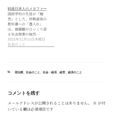
戦後日本人のメタファー
国民学校の生徒が「唖
然」とした、終戦直後の
教科書への「墨入れ」
は、価値観がひっくり返
る社会現象の強烈…
2021年11月11日木曜日
社会のこと
カ
宿泊業
、
社会のこと
、
社会・経済
、
経営
、
経済のこと
テ
ゴ
リ
ー
コメントを残す
メールアドレスが公開されることはありません。
※
が付
いている欄は必須項目です