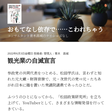
コ
ン
テ
ン
ツ
おもてなし依存で……こわれちゃう
へ
コンサルタント青木昌城のナイショばなし
ス
キ
ッ
投
2022年6月3日金曜日
投稿者:
管理人：青木 昌城
プ
稿
観光業の自滅宣言
日:
参政党の共同代表をつとめる、松田学氏は、言わずと知
れた元大蔵・財務官僚で、元・次世代の党⇒元・たちあ
がれ日本に籍を置いた衆議院議員であったひとだ。
ふつうのひとになってから、「松田政策研究所」を立ち
上げて、YouTuberとして、さまざまな情報発信を行って
きている。