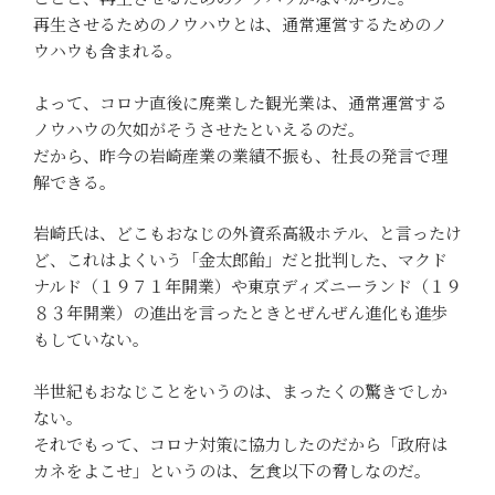
再生させるためのノウハウとは、通常運営するためのノ
ウハウも含まれる。
よって、コロナ直後に廃業した観光業は、通常運営する
ノウハウの欠如がそうさせたといえるのだ。
だから、昨今の岩崎産業の業績不振も、社長の発言で理
解できる。
岩崎氏は、どこもおなじの外資系高級ホテル、と言ったけ
ど、これはよくいう「金太郎飴」だと批判した、マクド
ナルド（１９７１年開業）や東京ディズニーランド（１９
８３年開業）の進出を言ったときとぜんぜん進化も進歩
もしていない。
半世紀もおなじことをいうのは、まったくの驚きでしか
ない。
それでもって、コロナ対策に協力したのだから「政府は
カネをよこせ」というのは、乞食以下の脅しなのだ。