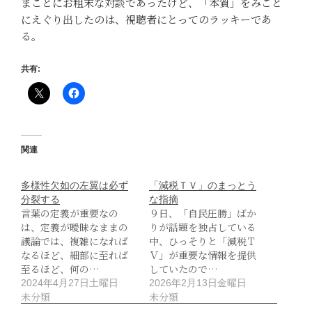
まことにお粗末な対談であったけど、「本質」をみごと
にえぐり出したのは、視聴者にとってのラッキーであ
る。
共有:
関連
多様性欠如の左翼は必ず
「減税ＴＶ」のまっとう
分裂する
な指摘
言葉の定義が重要なの
９日、「自民圧勝」ばか
は、定義が曖昧なままの
りが話題を独占している
議論では、複雑になれば
中、ひっそりと「減税Ｔ
なるほど、細部に至れば
Ｖ」が重要な情報を提供
至るほど、何の…
していたので…
2024年4月27日土曜日
2026年2月13日金曜日
未分類
未分類