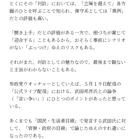
とくにその「対談」においては、「立場を超えて」各方
面のひとを呼ぶことで知られ、保守系としては「異例」
だとの評価も高い。
「聞き上手」だとの評価がある一方で、相づちが嵩じて
「迎合する」こともあるから、おそらく事前にシナリオ
がない「ぶっつけ」ゆえのリスクもある。
それがまた、対談としての魅力なので、最後まで観ない
と主旨がわからないこともある。
参政党ウオッチャーとしていえば、５月１９日配信の
「公式ライブ配信」における、武田邦彦氏との論争
（「言い争い」）にひとつのポイントがあったと思って
いる。
あくまでも「国民・生活者目線」で発言する武田氏に対
して、「官僚・政府の目線」で論じたゆえのすれ違いに
なったのである。