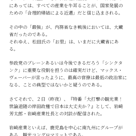
にあっては、すべての産業を牛耳ることが、国家発展の
ための「合理的帰結による近道」だと信じ込まされる。
その中の「最強」が、内務省なき戦後においては、大蔵
省だったのである。
それゆえ、松田氏の「お里」は、いまだに大蔵省にあ
る。
参政党のブレーンあるいは今後できるだろう「シンクタ
ンク」に重要な役割を担うのは確実だけど、マックス・
ヴェーバーが言ったように、最高の官僚は最低の政治家に
なる、ことの典型ではないかと疑うのである。
さてそれで、２日（昨夜）、『特番「大打撃の観光業！
世論追随の岸田政権で日本は大丈夫か？』として、岩崎
芳太郎・岩崎産業社長との対談が配信された。
岩崎産業といえば、鹿児島を中心に南九州にグループが
ある、観光コングロマリットである。