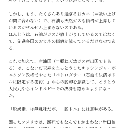
利を上げようかなぁ」、という状況になっている。
しかし、もう、たくさんあり過ぎるおカネ（＝吸い上げ
が間に合わない）で、石油も天然ガスも価格が上昇して
いるのがぜんぜん止まらないのである。
ほんとうは、石油がガスが値上がりしているのではなく
て、先進各国のおカネの価値が減っているだけなのであ
る。
これに加えて、産油国（＝概ね天然ガス産出国でもあ
る）は、こないだ天寿をまっとうしたキッシンジャーが
ニクソン政権でやった「ペトロダラー（石油の決済はド
ルに限定する密約）」からの脱却を意識して、とうとう
人民元やらインドルピーでの決済も認めるようになっ
た。
「脱炭素」は無意味だが、「脱ドル」には意味がある。
困ったアメリカは、瀕死でもなんでもかまわない岸田首