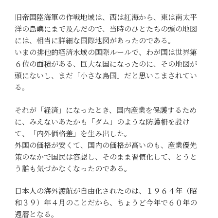
旧帝国陸海軍の作戦地域は、西は紅海から、東は南太平
洋の島嶼にまで及んだので、当時のひとたちの頭の地図
には、相当に詳細な国際地図があったのである。
いまの排他的経済水域の国際ルールで、わが国は世界第
６位の面積がある、巨大な国になったのに、その地図が
頭にないし、まだ「小さな島国」だと思いこまされてい
る。
それが「経済」になったとき、国内産業を保護するため
に、みえないあたかも「ダム」のような防護柵を設け
て、「内外価格差」を生み出した。
外国の価格が安くて、国内の価格が高いのも、産業優先
策のなかで国民は容認し、そのまま習慣化して、とうと
う誰も気づかなくなったのである。
日本人の海外渡航が自由化されたのは、１９６４年（昭
和３９）年４月のことだから、ちょうど今年で６０年の
還暦となる。