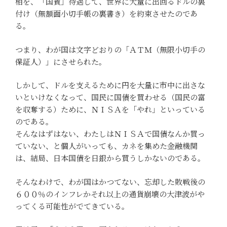
相を、「国賓」待遇して、世界に大量に出回るドルの裏
付け（無額面小切手帳の裏書き）を約束させたのであ
る。
つまり、わが国は文字どおりの「ＡＴＭ（無限小切手の
保証人）」にさせられた。
しかして、ドルを支えるために円を大量に市中に出さな
いといけなくなって、国民に国債を買わせる（国民の富
を収奪する）ために、ＮＩＳＡを「やれ」といっている
のである。
そんなはずはない、わたしはＮＩＳＡで国債なんか買っ
ていない、と個人がいっても、カネを集めた金融機関
は、結局、日本国債を日銀から買うしかないのである。
そんなわけで、わが国はかつてない、忘却した敗戦後の
６００％のインフレかそれ以上の通貨崩壊の大津波がや
ってくる可能性がでてきている。