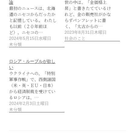
世の中は、「金価格上
論
最初のニュースは、北海
昇」と書きたてているけ
道のニセコからだったか
れど、金の販売社がかな
と記憶している。 わたし
らずパンフレットに書
も以前（２０年前ほ
く、「太古からの…
ど）、ニセコの…
2023年8月31日木曜日
社会のこと
2024年5月15日水曜日
未分類
ロシア・ルーブルが欲し
い
ウクライナへの、「特別
軍事作戦」で、西側諸国
（米・英・ＥＵ・日本）
から経済制裁を受けてい
るロシアは、…
2024年2月3日土曜日
未分類