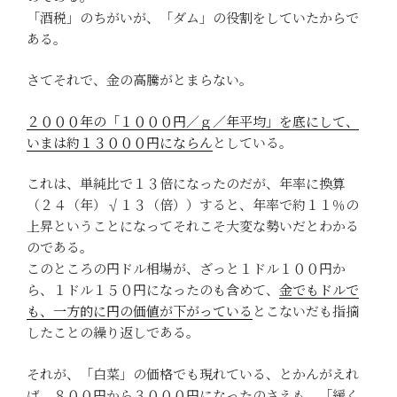
「酒税」のちがいが、「ダム」の役割をしていたからで
ある。
さてそれで、金の高騰がとまらない。
２０００年の「１０００円／ｇ／年平均」を底にして、
いまは約１３０００円にならん
としている。
これは、単純比で１３倍になったのだが、年率に換算
（２４（年）√１３（倍））すると、年率で約１１％の
上昇ということになってそれこそ大変な勢いだとわかる
のである。
このところの円ドル相場が、ざっと１ドル１００円か
ら、１ドル１５０円になったのも含めて、
金でもドルで
も、一方的に円の価値が下がっている
とこないだも指摘
したことの繰り返しである。
それが、「白菜」の価格でも現れている、とかんがえれ
ば、８００円から３０００円になったのさえも、「緩く