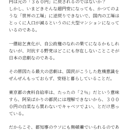
円は元の「３６０円」に戻されるのではないか？
しかし、いまどきそんな超円安になっても、かつてのよ
うな「世界の工場」に逆戻りできないで、国内の工場は
とっくに人口が減るというのに大型マンションになって
いるのである。
一億総乞食化が、自公政権のなれの果てになるかもしれ
ないが、対抗する野党はどこにも存在しないことこそが
日本の悲劇なのである。
その原因たる最大の悲劇は、国民がこうした危機意識を
ぜんぜんもっておらず、安穏と暮らしていることだ。
東京都の食料自給率は、たったの「２％」だという意味
すら、阿呆ばかりの都民には理解できないから、３００
０円の白菜なら買わないでキャベツでよい、とだけ思っ
ている。
だからこそ、都知事のウソにも無頓着でいられるのであ