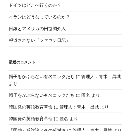
ドイツはどこへ行くのか？
イランはどうなっているのか？
日銀とアメリカの円協調介入
報道されない「ファウチ日記」
最近のコメント
帽子をかぶらない有名コックたち
に
管理人：青木 昌城
より
帽子をかぶらない有名コックたち
に
匿名
より
韓国発の英語教育革命
に
管理人：青木 昌城
より
韓国発の英語教育革命
に
匿名
より
「国葬」反対論とその反対論
に
管理人：青木 昌城
より