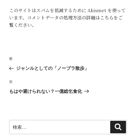
このサイトはスパムを低減するために Akismet を使って
います。
コメントデータの処理方法の詳細はこちらをご
覧ください
。
投
前
前
稿
の
ジャンルとしての「ノーブラ散歩」
ナ
投
ビ
稿
次
次
ゲ
の
もはや避けられない？一億総乞食化
投
ー
稿
シ
ョ
ン
検
検
索
索: