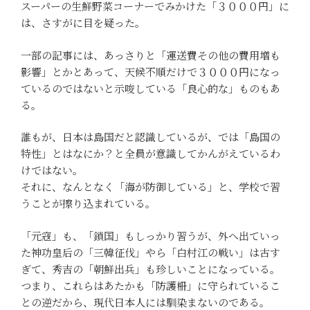
スーパーの生鮮野菜コーナーでみかけた「３０００円」に
は、さすがに目を疑った。
一部の記事には、あっさりと「運送費その他の費用増も
影響」とかとあって、天候不順だけで３０００円になっ
ているのではないと示唆している「良心的な」ものもあ
る。
誰もが、日本は島国だと認識しているが、では「島国の
特性」とはなにか？と全員が意識してかんがえているわ
けではない。
それに、なんとなく「海が防御している」と、学校で習
うことが擦り込まれている。
「元寇」も、「鎖国」もしっかり習うが、外へ出ていっ
た神功皇后の「三韓征伐」やら「白村江の戦い」は古す
ぎて、秀吉の「朝鮮出兵」も珍しいことになっている。
つまり、これらはあたかも「防護柵」に守られているこ
との逆だから、現代日本人には馴染まないのである。