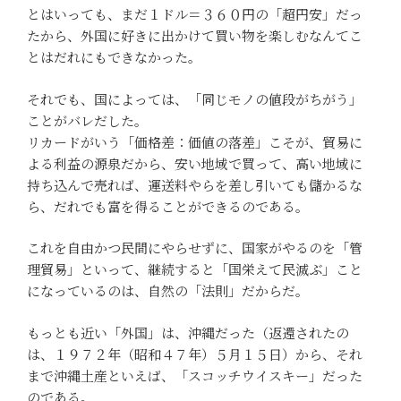
とはいっても、まだ１ドル＝３６０円の「超円安」だっ
たから、外国に好きに出かけて買い物を楽しむなんてこ
とはだれにもできなかった。
それでも、国によっては、「同じモノの値段がちがう」
ことがバレだした。
リカードがいう「価格差：価値の落差」こそが、貿易に
よる利益の源泉だから、安い地域で買って、高い地域に
持ち込んで売れば、運送料やらを差し引いても儲かるな
ら、だれでも富を得ることができるのである。
これを自由かつ民間にやらせずに、国家がやるのを「管
理貿易」といって、継続すると「国栄えて民滅ぶ」こと
になっているのは、自然の「法則」だからだ。
もっとも近い「外国」は、沖縄だった（返還されたの
は、１９７２年（昭和４７年）５月１５日）から、それ
まで沖縄土産といえば、「スコッチウイスキー」だった
のである。