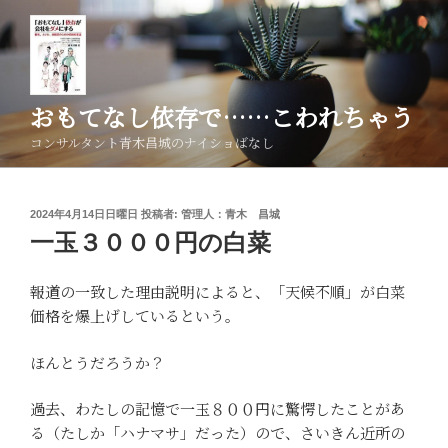
コ
ン
テ
ン
ツ
おもてなし依存で……こわれちゃう
へ
コンサルタント青木昌城のナイショばなし
ス
キ
ッ
投
2024年4月14日日曜日
投稿者:
管理人：青木 昌城
プ
稿
一玉３０００円の白菜
日:
報道の一致した理由説明によると、「天候不順」が白菜
価格を爆上げしているという。
ほんとうだろうか？
過去、わたしの記憶で一玉８００円に驚愕したことがあ
る（たしか「ハナマサ」だった）ので、さいきん近所の