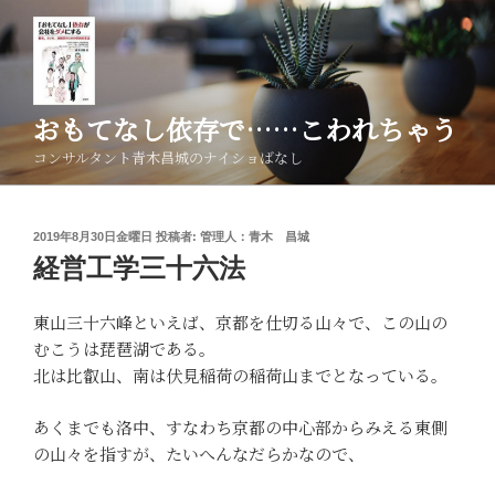
コ
ン
テ
ン
ツ
おもてなし依存で……こわれちゃう
へ
コンサルタント青木昌城のナイショばなし
ス
キ
ッ
投
2019年8月30日金曜日
投稿者:
管理人：青木 昌城
プ
稿
経営工学三十六法
日:
東山三十六峰といえば、京都を仕切る山々で、この山の
むこうは琵琶湖である。
北は比叡山、南は伏見稲荷の稲荷山までとなっている。
あくまでも洛中、すなわち京都の中心部からみえる東側
の山々を指すが、たいへんなだらかなので、