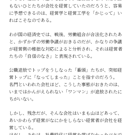
もないひとたちが会社を経営していたのだろうと、容易
に予想できるのは、経営学と経営工学を「かじって」い
ればこそなのである。
わが国の経済史では、戦後、労働組合が合法化されたあ
と、かずかずの労働争議がおきるのだが、かなりの争議
が経営側の稚拙な対応によると分析され、それは経営者
たちの「自信のなさ」と表現されている。
公職追放でトップをうしなった「番頭」たちが、突如経
営トップに「なってしまった」ことを指すのだろう。
名門といわれた会社ほど、こうした事態がおきたのは、
いまではかんがえられない「ワンマン」が追放されたに
ちがいない。
しかし、残念だが、そんな会社はいまも山ほどあって、
あいかわらず経営がなにかをしらない経営者が会社を経
営している。
けだし、それは、社員時代に経営を学ばなかったツケで