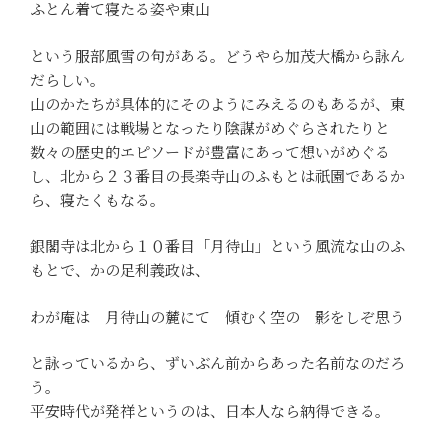
ふとん着て寝たる姿や東山
という服部風雪の句がある。どうやら加茂大橋から詠ん
だらしい。
山のかたちが具体的にそのようにみえるのもあるが、東
山の範囲には戦場となったり陰謀がめぐらされたりと
数々の歴史的エピソードが豊富にあって想いがめぐる
し、北から２３番目の長楽寺山のふもとは祇園であるか
ら、寝たくもなる。
銀閣寺は北から１０番目「月待山」という風流な山のふ
もとで、かの足利義政は、
わが庵は 月待山の麓にて 傾むく空の 影をしぞ思う
と詠っているから、ずいぶん前からあった名前なのだろ
う。
平安時代が発祥というのは、日本人なら納得できる。