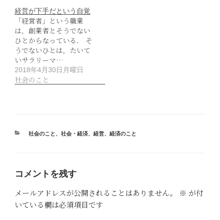
経営が下手だという自覚
「経営者」という職業
は，創業者とそうでない
ひとからなっている． そ
うでないひとは，たいて
いサラリーマ…
2018年4月30日月曜日
社会のこと
カ
社会のこと
、
社会・経済
、
経営
、
経済のこと
テ
ゴ
リ
ー
コメントを残す
メールアドレスが公開されることはありません。
※
が付
いている欄は必須項目です