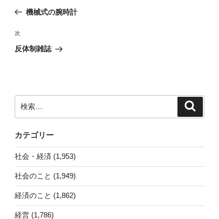
稿
の
機械式の腕時計
ナ
投
ビ
稿
次
次
ゲ
の
反体制雑誌
投
ー
稿
シ
ョ
ン
検
検
索
索:
カテゴリー
社会・経済 (1,953)
社会のこと (1,949)
経済のこと (1,862)
経営 (1,786)