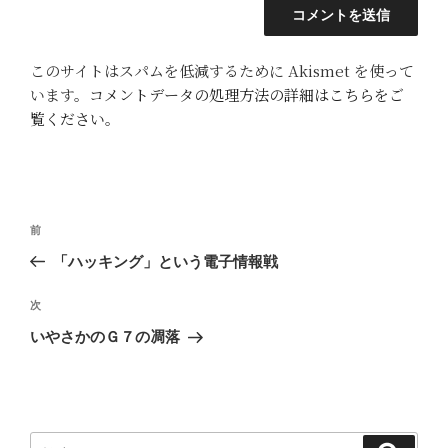
このサイトはスパムを低減するために Akismet を使って
います。
コメントデータの処理方法の詳細はこちらをご
覧ください
。
投
前
前
稿
の
「ハッキング」という電子情報戦
ナ
投
ビ
稿
次
次
ゲ
の
いやさかのＧ７の凋落
投
ー
稿
シ
ョ
ン
検