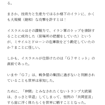
る。
まさか、技術力と生産力ではるか格下のイランに、かく
も大規模（飽和）な攻撃を許すとは！
イスラエルはその諜報力で、イラン軍のトップを排除す
ることに成功した（居場所の把握をしていた）という
が、ミサイルとドローンの在庫数をどう勘定していたの
か？まことに怪しい。
しかも、イスラエルが仕掛けたのは「Ｇ７サミット」の
直前であった。
いまや「Ｇ７」は、戦争屋の集団に過ぎないと判断され
ていることも世界は承知した。
ために、「仲間」とみなされたくないトランプ大統領
は、さっさと早退」してしまって、恒例の「共同宣言」
すら宙に浮く体たらくを世界に晒すこととなった。