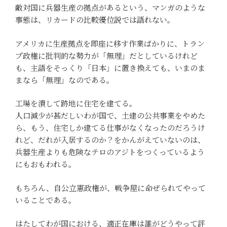
敵対国に兵器生産の拠点があるという、マンガのような
事態は、リカードの比較優位説では語れない。
アメリカに生産拠点を即座に移す作業ばかりに、トラン
プ政権に批判的な勢力が「無理」だとしているけれど
も、主語をそっくり「日本」に置き換えても、いまのま
まなら「無理」なのである。
工場を潰して跡地に住宅を建てる。
人口減少が甚だしいわが国で、土建の公共事業をやめた
ら、もう、住宅しか建てる仕事がなくなったのだろうけ
れど、だれが入居するのか？をかんがえていないのは、
兵器生産よりも危険なテロのアジトをつくっているよう
にもおもわれる。
もちろん、自公立憲政権が、戦争屋に命ぜられてやって
いることである。
はたしてわが国における、適正在庫は誰がどうやって評