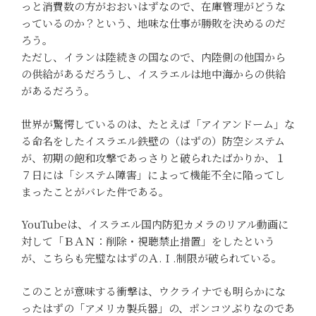
っと消費数の方がおおいはずなので、在庫管理がどうな
っているのか？という、地味な仕事が勝敗を決めるのだ
ろう。
ただし、イランは陸続きの国なので、内陸側の他国から
の供給があるだろうし、イスラエルは地中海からの供給
があるだろう。
世界が驚愕しているのは、たとえば「アイアンドーム」な
る命名をしたイスラエル鉄壁の（はずの）防空システム
が、初期の飽和攻撃であっさりと破られたばかりか、１
７日には「システム障害」によって機能不全に陥ってし
まったことがバレた件である。
YouTubeは、イスラエル国内防犯カメラのリアル動画に
対して「ＢＡＮ：削除・視聴禁止措置」をしたという
が、こちらも完璧なはずのＡ.Ｉ.制限が破られている。
このことが意味する衝撃は、ウクライナでも明らかにな
ったはずの「アメリカ製兵器」の、ポンコツぶりなのであ