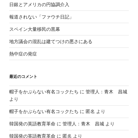
日銀とアメリカの円協調介入
報道されない「ファウチ日記」
スペイン大量移民の黒幕
地方議会の混乱は建てつけの悪さにある
熱中症の発症
最近のコメント
帽子をかぶらない有名コックたち
に
管理人：青木 昌城
より
帽子をかぶらない有名コックたち
に
匿名
より
韓国発の英語教育革命
に
管理人：青木 昌城
より
韓国発の英語教育革命
に
匿名
より