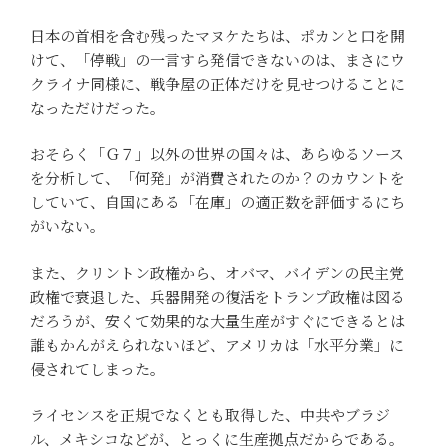
日本の首相を含む残ったマヌケたちは、ポカンと口を開
けて、「停戦」の一言すら発信できないのは、まさにウ
クライナ同様に、戦争屋の正体だけを見せつけることに
なっただけだった。
おそらく「Ｇ７」以外の世界の国々は、あらゆるソース
を分析して、「何発」が消費されたのか？のカウントを
していて、自国にある「在庫」の適正数を評価するにち
がいない。
また、クリントン政権から、オバマ、バイデンの民主党
政権で衰退した、兵器開発の復活をトランプ政権は図る
だろうが、安くて効果的な大量生産がすぐにできるとは
誰もかんがえられないほど、アメリカは「水平分業」に
侵されてしまった。
ライセンスを正規でなくとも取得した、中共やブラジ
ル、メキシコなどが、とっくに生産拠点だからである。