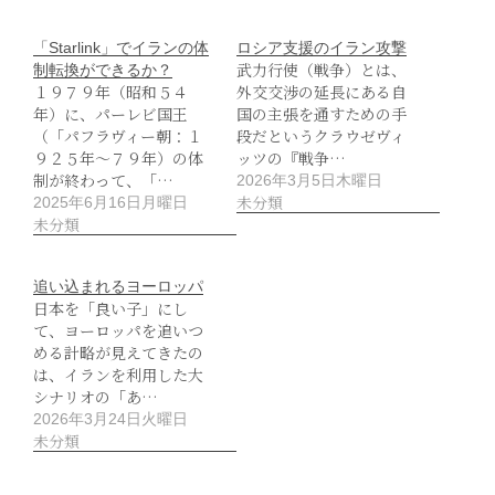
「Starlink」でイランの体
ロシア支援のイラン攻撃
武力行使（戦争）とは、
制転換ができるか？
１９７９年（昭和５４
外交交渉の延長にある自
年）に、パーレビ国王
国の主張を通すための手
（「パフラヴィー朝：１
段だというクラウゼヴィ
９２５年～７９年）の体
ッツの『戦争…
制が終わって、「…
2026年3月5日木曜日
未分類
2025年6月16日月曜日
未分類
追い込まれるヨーロッパ
日本を「良い子」にし
て、ヨーロッパを追いつ
める計略が見えてきたの
は、イランを利用した大
シナリオの「あ…
2026年3月24日火曜日
未分類