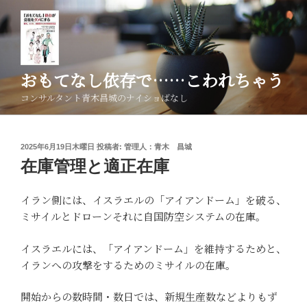
コ
ン
テ
ン
ツ
おもてなし依存で……こわれちゃう
へ
コンサルタント青木昌城のナイショばなし
ス
キ
ッ
投
2025年6月19日木曜日
投稿者:
管理人：青木 昌城
プ
稿
在庫管理と適正在庫
日:
イラン側には、イスラエルの「アイアンドーム」を破る、
ミサイルとドローンそれに自国防空システムの在庫。
イスラエルには、「アイアンドーム」を維持するためと、
イランへの攻撃をするためのミサイルの在庫。
開始からの数時間・数日では、新規生産数などよりもず