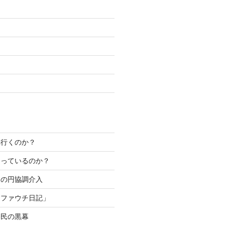
へ行くのか？
なっているのか？
カの円協調介入
「ファウチ日記」
移民の黒幕