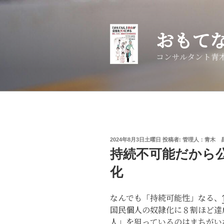
コ
ン
テ
おもて
ン
ツ
コンサルタント青
へ
ス
キ
ッ
プ
投
2024年8月3日土曜日
投稿者:
管理人：青木 
稿
持続不可能だから
日:
化
なんでも「持続可能性」なる、
国民個人の奴隷化に８割ほど達
人」を狙っているのはまちがい