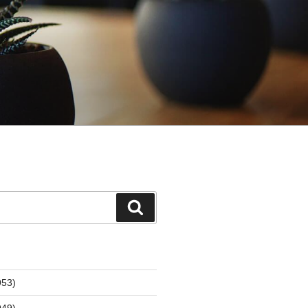
検
索
53)
49)