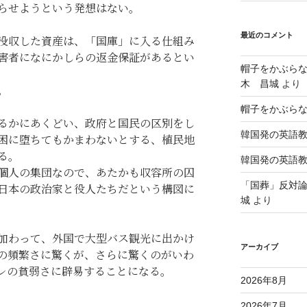
らせようという発想はない。
最近のコメント
没収した資産は、「国庫」に入る仕組み
害者になにかしらの返金保証があるとい
帽子をかぶら
木 昌城
より
。
帽子をかぶら
るかにあくどい、政府と国民の区別をし
韓国発の英語
困に堕ちてもかまわないとする、植民地
る。
韓国発の英語
個人の集団なので、あたかも収容所の囚
「国葬」反対
日本の政治家と役人たちだという構図に
城
より
加わって、外国で大型バス観光に出かけ
アーカイブ
の頻繁さに驚くが、さらに驚くのがいわ
レの貧弱さに辟易することになる。
2026年8月
。
2026年7月