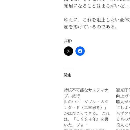
発展になることはまちがいない
ゆえに、これを阻止したい全体
屈を掲げているのである。
共有:
関連
持続不可能なサスティナ
観光庁
ブル旅行
向上ガ
世の中に「ダブル・スタ
暇人が
ンダード（二重思考）」
にしよ
がはびこってきた。 これ
らずア
は、『１９８４年』を書
るもの
いた、ジョ…
役人に