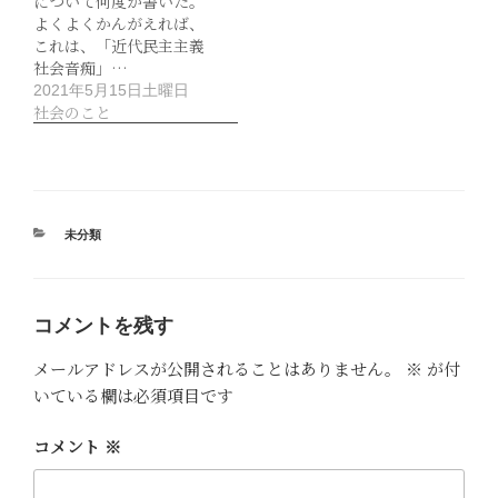
について何度か書いた。
よくよくかんがえれば、
これは、「近代民主主義
社会音痴」…
2021年5月15日土曜日
社会のこと
カ
未分類
テ
ゴ
リ
ー
コメントを残す
メールアドレスが公開されることはありません。
※
が付
いている欄は必須項目です
コメント
※