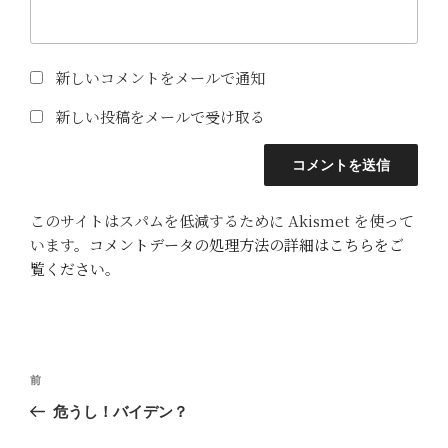
新しいコメントをメールで通知
新しい投稿をメールで受け取る
このサイトはスパムを低減するために Akismet を使って
います。
コメントデータの処理方法の詳細はこちらをご
覧ください
。
投
前
前
稿
の
危うし！バイデン？
ナ
投