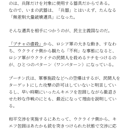
のは、兵隊だけを対象に使用する器具だからである。
なので、いまの武器は、「兵器」とはいえず、たんなる
「無差別大量破壊道具」になった。
そんな道具を相手につかうのが、民主主義国なのだ。
「ブチャの虐殺」
から、ロシア軍の大きな動き、すなわ
ち、ウクライナ側から観たら「不利」な事態になると、
ロシア軍がウクライナの民間人を殺めるケチをつけるの
が、ひとつのパターン（ワンパターン）になっている。
プーチン氏は、軍事施設などへの空爆はするが、民間人を
ターゲットにした攻撃の許可はしていないと明言してい
るし、早い時期にいったんキエフを包囲しながら撤退さ
せた妙な作戦のにとも、最近になって理由を説明してい
る。
和平交渉を実施するにあたって、ウクライナ側から、キ
エフ包囲はあたかも銃を突きつけられた状態で交渉に応