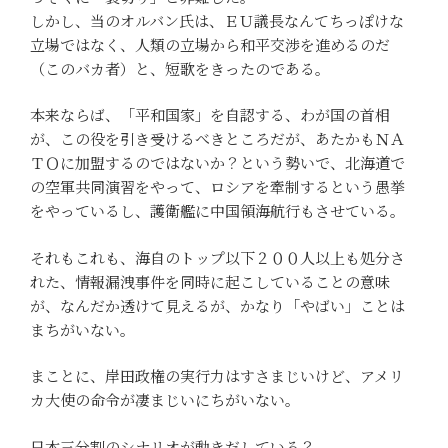
しかし、当のオルバン氏は、ＥＵ議長なんてちっぽけな
立場ではなく、人類の立場から和平交渉を進めるのだ
（このバカ者）と、短歌をきったのである。
本来ならば、「平和国家」を自認する、わが国の首相
が、この役を引き受けるべきところだが、あたかもＮＡ
ＴＯに加盟するのではないか？という勢いで、北海道で
の空軍共同演習をやって、ロシアを牽制するという愚挙
をやっているし、護衛艦に中国領海航行もさせている。
それもこれも、海自のトップ以下２００人以上も処分さ
れた、情報漏洩事件を同時に起こしていることの意味
が、なんだか透けて見えるが、かなり「やばい」ことは
まちがいない。
まことに、岸田政権の実行力はすさまじいけど、アメリ
カ大使の命令が凄まじいにちがいない。
日本三分割のシナリオが動きだしている？