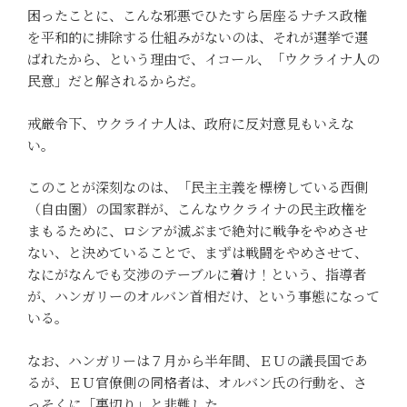
困ったことに、こんな邪悪でひたすら居座るナチス政権
を平和的に排除する仕組みがないのは、それが選挙で選
ばれたから、という理由で、イコール、「ウクライナ人の
民意」だと解されるからだ。
戒厳令下、ウクライナ人は、政府に反対意見もいえな
い。
このことが深刻なのは、「民主主義を標榜している西側
（自由圏）の国家群が、こんなウクライナの民主政権を
まもるために、ロシアが滅ぶまで絶対に戦争をやめさせ
ない、と決めていることで、まずは戦闘をやめさせて、
なにがなんでも交渉のテーブルに着け！という、指導者
が、ハンガリーのオルバン首相だけ、という事態になって
いる。
なお、ハンガリーは７月から半年間、ＥＵの議長国であ
るが、ＥＵ官僚側の同格者は、オルバン氏の行動を、さ
っそくに「裏切り」と非難した。