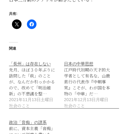
共有:
関連
「長州」は存在しない
日本の中華思想
先月、ほぼ３０年ぶりに
江戸時代初期の天才的大
訪問した「萩」のこと
学者として有名な、山鹿
が、なんだか引っかかる
素行の代表作『中朝事
ので、改めて「明治維
実』こそが、わが国を本
新」の不思議を整…
物の「中華」だ…
2021年11月13日土曜日
2021年12月13日月曜日
社会のこと
社会のこと
政治「音痴」の譜系
前に、資本主義「音痴」