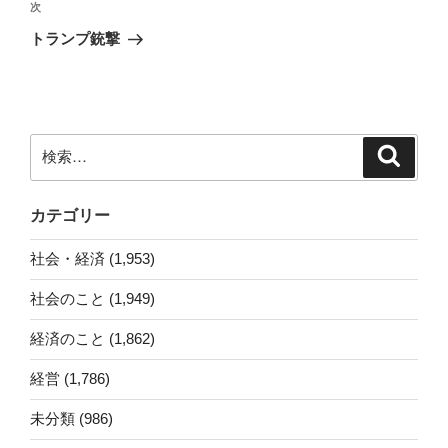
ビ
稿
次
次
ゲ
の
トランプ銃撃
投
ー
稿
シ
ョ
ン
検
検
索
索:
カテゴリー
社会・経済 (1,953)
社会のこと (1,949)
経済のこと (1,862)
経営 (1,786)
未分類 (986)