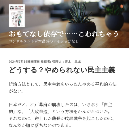
コ
ン
テ
ン
ツ
おもてなし依存で……こわれちゃう
へ
コンサルタント青木昌城のナイショばなし
ス
キ
ッ
投
2024年7月14日日曜日
投稿者:
管理人：青木 昌城
プ
稿
どうする？やめられない民主主義
日:
統治方法として、民主主義をいったんやめる平和的方法
がない。
日本だと、江戸幕府が崩壊したのは、いちおう「自主
的」な、「大政奉還」という方法をかんがえついた。
それなのに、逆上した薩長が戊辰戦争を起こしたのは、
なんだか腑に落ちないのである。