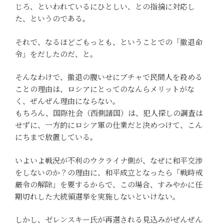
じろ、といわれているにひとしい、との指摘に対応し
た、というのである。
それで、なるほどごもっとも、ということでの「撤退命
令」をだしたのだ、と。
そんなわけで、撤退の腹いせにブチャで民間人を殺める
ことの理由は、ロシアにとってのなんらメリットがな
く、ぜんぜん理由にならない。
もちろん、国際社会（西側諸国）は、犯人探しの調査は
せずに、一方的にロシア軍の仕業だと決めつけて、こん
にちまで放置している。
いよいよ戦況が不利のウクライナ側が、なぜに和平交渉
をしないのか？の理由に、和平成立となったら「戦時戒
厳令の解除」を要するからで、この場合、すみやかに任
期切れした大統領選挙を実施しないといけない。
しかし、ゼレンスキー氏が再選される見込みがぜんぜん