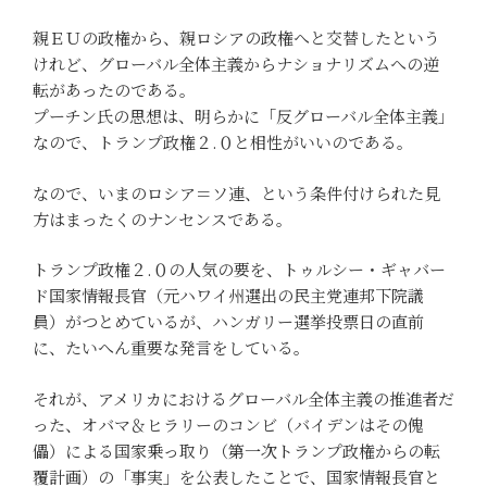
親ＥＵの政権から、親ロシアの政権へと交替したという
けれど、グローバル全体主義からナショナリズムへの逆
転があったのである。
プーチン氏の思想は、明らかに「反グローバル全体主義」
なので、トランプ政権２.０と相性がいいのである。
なので、いまのロシア＝ソ連、という条件付けられた見
方はまったくのナンセンスである。
トランプ政権２.０の人気の要を、トゥルシー・ギャバー
ド国家情報長官（元ハワイ州選出の民主党連邦下院議
員）がつとめているが、ハンガリー選挙投票日の直前
に、たいへん重要な発言をしている。
それが、アメリカにおけるグローバル全体主義の推進者だ
った、オバマ＆ヒラリーのコンビ（バイデンはその傀
儡）による国家乗っ取り（第一次トランプ政権からの転
覆計画）の「事実」を公表したことで、国家情報長官と