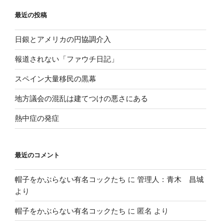
最近の投稿
日銀とアメリカの円協調介入
報道されない「ファウチ日記」
スペイン大量移民の黒幕
地方議会の混乱は建てつけの悪さにある
熱中症の発症
最近のコメント
帽子をかぶらない有名コックたち
に
管理人：青木 昌城
より
帽子をかぶらない有名コックたち
に
匿名
より