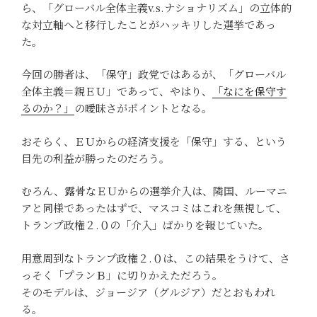
ら、「グローバル全体主義v.s.ナショナリズム」の立体的
な対立軸へと移行したことがハッキリした選挙であっ
た。
今回の勝者は、「保守」政党ではあるが、「グローバル
全体主義＝親ＥＵ」であって、やはり、
「なにを保守す
るのか？」
の曖昧さがポイントとなる。
おそらく、ＥＵからの経済支援を「保守」する、という
目先の利益が勝ったのだろう。
むろん、露骨なＥＵからの選挙介入は、隣国、ルーマニ
アと同様であったはずで、マスコミはこれを無視して、
トランプ政権２.０の「介入」ばかりを報じていた。
用意周到なトランプ政権２.０は、この結果をうけて、さ
っそく「プランＢ」に切りかえただろう。
そのモデルは、ジョージア（グルジア）だとおもわれ
る。