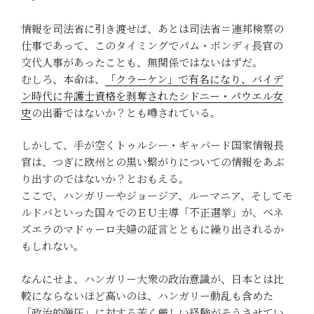
情報を司法省に引き渡せば、あとは司法省＝連邦検察の
仕事であって、このタイミングでパム・ボンディ長官の
交代人事があったことも、無関係ではないはずだ。
むしろ、本命は、
「クラーケン」で有名になり、バイデ
ン時代に弁護士資格を剥奪されたシドニー・パウエル女
史
の出番ではないか？とも噂されている。
しかして、手が空くトゥルシー・ギャバード国家情報長
官は、つぎに欧州との黒い繋がりについての情報をあぶ
り出すのではないか？とおもえる。
ここで、ハンガリーやジョージア、ルーマニア、そしてモ
ルドバといった国々でのＥＵ主導「不正選挙」が、ベネ
ズエラのマドゥーロ夫婦の証言とともに繰り出されるか
もしれない。
なんにせよ、ハンガリー大衆の政治意識が、日本とは比
較にならないほど高いのは、ハンガリー動乱も含めた
「政治的弾圧」に対する苦く厳しい経験がそうさせてい