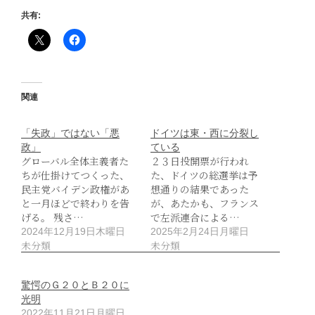
共有:
関連
「失政」ではない「悪
ドイツは東・西に分裂し
政」
ている
グローバル全体主義者た
２３日投開票が行われ
ちが仕掛けてつくった、
た、ドイツの総選挙は予
民主党バイデン政権があ
想通りの結果であった
と一月ほどで終わりを告
が、あたかも、フランス
げる。 残さ…
で左派連合による…
2024年12月19日木曜日
2025年2月24日月曜日
未分類
未分類
驚愕のＧ２０とＢ２０に
光明
2022年11月21日月曜日