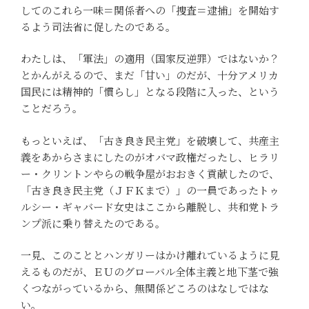
してのこれら一味＝関係者への「捜査＝逮捕」を開始す
るよう司法省に促したのである。
わたしは、「軍法」の適用（国家反逆罪）ではないか？
とかんがえるので、まだ「甘い」のだが、十分アメリカ
国民には精神的「慣らし」となる段階に入った、という
ことだろう。
もっといえば、「古き良き民主党」を破壊して、共産主
義をあからさまにしたのがオバマ政権だったし、ヒラリ
ー・クリントンやらの戦争屋がおおきく貢献したので、
「古き良き民主党（ＪＦＫまで）」の一員であったトゥ
ルシー・ギャバード女史はここから離脱し、共和党トラ
ンプ派に乗り替えたのである。
一見、このこととハンガリーはかけ離れているように見
えるものだが、ＥＵのグローバル全体主義と地下茎で強
くつながっているから、無関係どころのはなしではな
い。