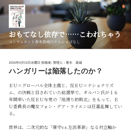
コ
ン
テ
ン
ツ
おもてなし依存で……こわれちゃう
へ
コンサルタント青木昌城のナイショばなし
ス
キ
ッ
投
2026年4月15日水曜日
投稿者:
管理人：青木 昌城
プ
稿
ハンガリーは陥落したのか？
日:
ＥＵ＝グローバル全体主義と、反ＥＵ＝ナショナリズ
ム、の決戦と目されていた総選挙で、オルバン氏が１６
年間率いた反ＥＵ与党の「地滑り的敗北」をもって、Ｅ
Ｕ委員長の魔女フォン・デア・ライエンは狂喜乱舞してい
る。
世界は、二次元的な「保守v.s.左派革新」なる対立軸か