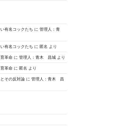
ない有名コックたち
に
管理人：青
ない有名コックたち
に
匿名
より
教育革命
に
管理人：青木 昌城
より
教育革命
に
匿名
より
論とその反対論
に
管理人：青木 昌