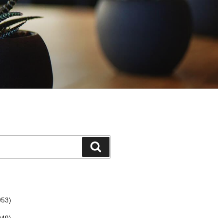
検
索
53)
49)