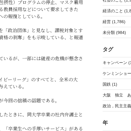
包摂性）プログラムの停止、マスク着用
る教員採用などについて要求してきた
経済のこと (1,8
への報復としている。
経営 (1,786)
を「政治団体」と見なし、課税対象とす
未分類 (984)
資格の剥奪」をも示唆している、と報道
タグ
ているが、一部には破産の危機が懸念さ
キャンペーン (1
ケンミンショー 
イビーリーグ」のすべてと、全米の大
国鉄 (1)
与えている。
大阪 独立 あり
が今回の拙稿の話題である。
政治，民主主義 
したときに、同大学卒業の社内弁護士と
年
、「卒業生への手厚いサービス」がある