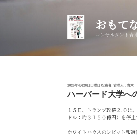
コ
ン
テ
おもて
ン
ツ
コンサルタント青
へ
ス
キ
ッ
プ
投
2025年4月20日日曜日
投稿者:
管理人：青木 
稿
ハーバード大学へ
日:
１５日、トランプ政権２.０は
ドル：約３１５０億円）を停止
ホワイトハウスのレビット報道