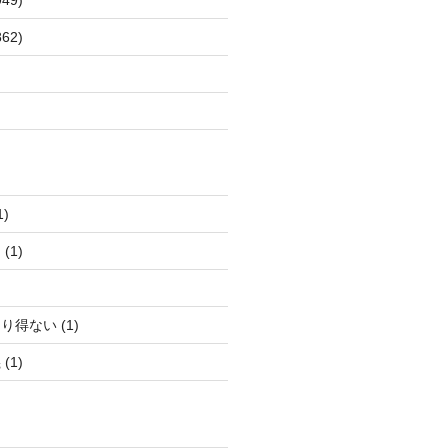
62)
)
(1)
得ない (1)
(1)