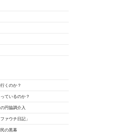
へ行くのか？
なっているのか？
カの円協調介入
「ファウチ日記」
移民の黒幕