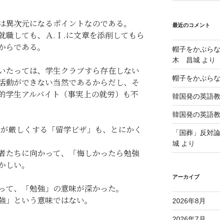
は異次元になるポイントなのである。
最近のコメント
就職しても、Ａ.Ｉ.に文章を添削してもら
からである。
帽子をかぶら
木 昌城
より
いたっては、学生クラブすら存在しない
帽子をかぶら
活動ができない当然であるからだし、そ
的学生アルバイト（事実上の就労）も不
韓国発の英語
韓国発の英語
０が厳しくする「留学ビザ」も、とにかく
「国葬」反対
城
より
者たちに向かって、「悔しかったら勉強
かしい。
アーカイブ
って、「勉強」の意味が深かった。
強」という意味ではない。
2026年8月
2026年7月