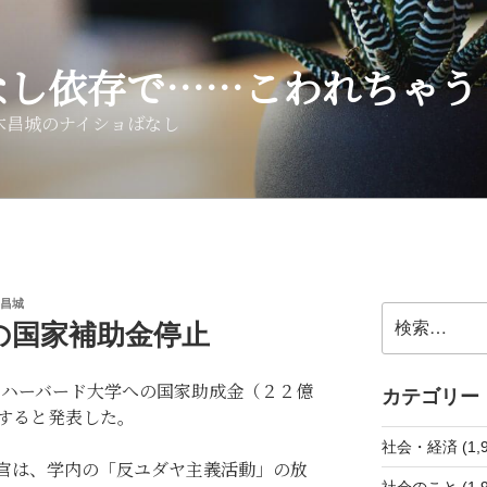
なし依存で……こわれちゃう
木昌城のナイショばなし
昌城
検
の国家補助金停止
索:
、ハーバード大学への国家助成金（２２億
カテゴリー
すると発表した。
社会・経済 (1,9
官は、学内の「反ユダヤ主義活動」の放
社会のこと (1,9