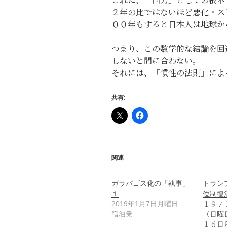
２年の比ではないほど悪化・ス
００年もすると日本人は地球か
つまり、この数学的な結論を回
しないと間に合わない。
それには、「慣性の法則」によ
共有:
関連
ガラパゴス化の「執事」
トラン
１
位制復
１９７
2019年1月7日月曜日
宿泊業
（日曜
１６日