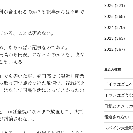
2026 (221)
料が含まれるのか？も記事からは不明で
2025 (365)
2024 (370)
ている、ことは否めない。
2023 (363)
る、あらっぽい記事なのである。
2022 (367)
円高から円安」になったのか？も、政府
ともいえる。
最近の投稿
」
でも書いたが、超円高で（製造）産業
っ取り刀で駆けつけた風情で、遅ればせ
ドイツはどこ
、はたして国民生活にとってよかったの
イランはどう
日銀とアメリ
ど、ほぼ全焼になるまで放置して、火消
報道されない
が議論されない。
スペイン大量
である、「人口」が減る状況は、２０１