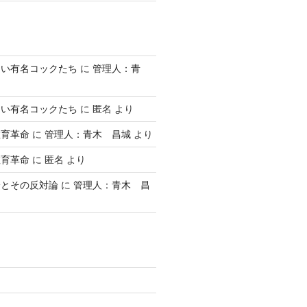
ない有名コックたち
に
管理人：青
ない有名コックたち
に
匿名
より
教育革命
に
管理人：青木 昌城
より
教育革命
に
匿名
より
論とその反対論
に
管理人：青木 昌