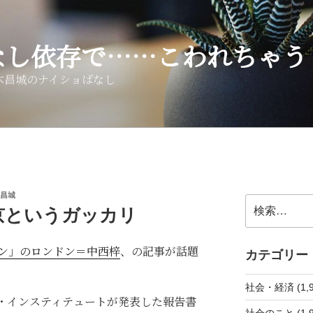
なし依存で……こわれちゃう
木昌城のナイショばなし
昌城
検
京というガッカリ
索:
ン」のロンドン＝中西梓
、の記事が話題
カテゴリー
社会・経済 (1,9
・インスティテュートが発表した報告書
社会のこと (1,9