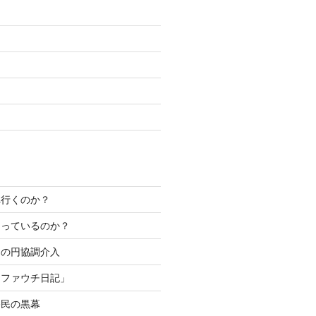
へ行くのか？
なっているのか？
カの円協調介入
「ファウチ日記」
移民の黒幕