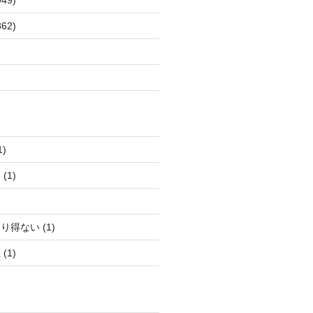
62)
)
(1)
得ない (1)
(1)