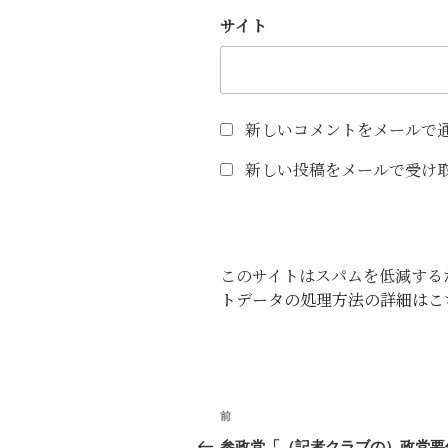
サイト
新しいコメントをメールで
新しい投稿をメールで受け
このサイトはスパムを低減するため
トデータの処理方法の詳細はこ
投
前
前
稿
の
参政党「（記者クラブの）政党要