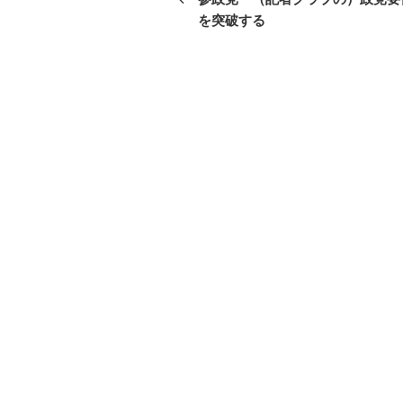
投
を突破する
ナ
稿
ビ
ゲ
ー
シ
ョ
ン