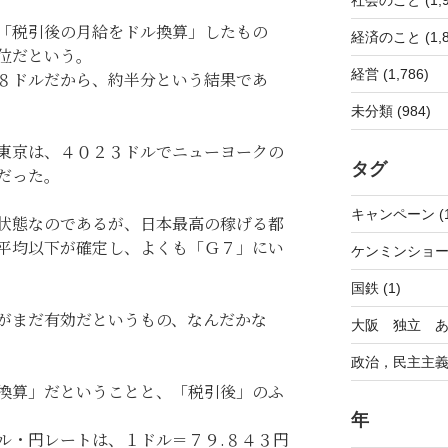
「税引後の月給をドル換算」したもの
経済のこと (1,8
位だという。
経営 (1,786)
８ドルだから、約半分という結果であ
未分類 (984)
東京は、４０２３ドルでニューヨークの
タグ
だった。
キャンペーン (1
状態なのであるが、日本最高の稼げる都
平均以下が確定し、よくも「Ｇ７」にい
ケンミンショー 
国鉄 (1)
がまだ有効だというもの、なんだかな
大阪 独立 あり
政治，民主主義 
換算」だということと、「税引後」のふ
年
ル・円レートは、１ドル＝７９.８４３円