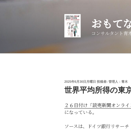
コ
ン
テ
おもて
ン
ツ
コンサルタント青
へ
ス
キ
ッ
プ
投
2025年6月30日月曜日
投稿者:
管理人：青木 
稿
世界平均所得の東
日:
２６日付け「読売新聞オンライ
になっている。
ソースは、ドイツ銀行リサーチ