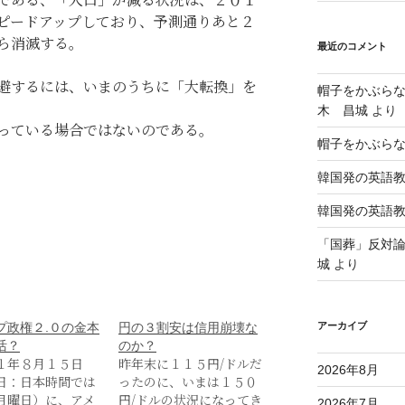
ピードアップしており、予測通りあと２
ら消滅する。
最近のコメント
避するには、いまのうちに「大転換」を
帽子をかぶら
木 昌城
より
っている場合ではないのである。
帽子をかぶら
韓国発の英語
韓国発の英語
「国葬」反対
城
より
アーカイブ
プ政権２.０の金本
円の３割安は信用崩壊な
活？
のか？
１年８月１５日
昨年末に１１５円/ドルだ
2026年8月
日：日本時間では
ったのに、いまは１５０
月曜日）に、アメ
円/ドルの状況になってき
2026年7月