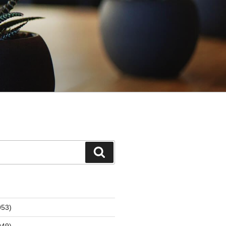
検
索
53)
49)