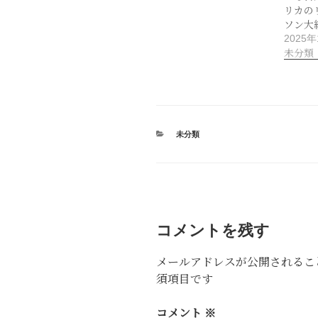
リカの
ソン大
2025
未分類
カ
未分類
テ
ゴ
リ
ー
コメントを残す
メールアドレスが公開されるこ
須項目です
コメント
※