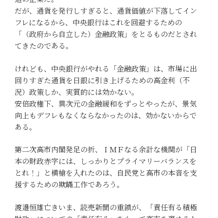
だが、通貨を発行しすぎると、通貨価値が下落してイン
フレになるから、中央銀行はこれを回避するための
「（政府から自立した）金融政策」をとるものだとされ
てきたのである。
けれども、中央銀行がやれる「金融政策」は、市場に出
回りすぎた通貨を日銀に引き上げるための高金利（不
況）政策しか、実質的には効かない。
安倍政権下、異次元の金融緩和をずっとやったが、景気
向上もデフレもなくならなかったのは、効かないからで
ある。
第二次高市内閣発足の折、ＩＭＦなる余計な機関が「日
本の財政赤字には、しっかりとプライマリーバランスを
とれ！」と横槍を入れたのは、自民党と高市の本音を支
援するための欺瞞工作であろう。
渡邉恒雄亡きいま、読売新聞の重鎮が、「責任有る積極