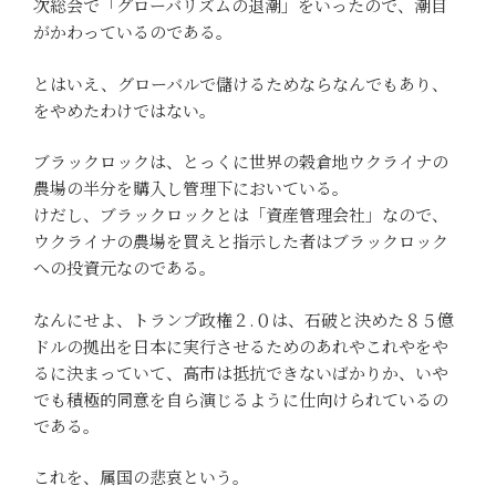
次総会で「グローバリズムの退潮」をいったので、潮目
がかわっているのである。
とはいえ、グローバルで儲けるためならなんでもあり、
をやめたわけではない。
ブラックロックは、とっくに世界の穀倉地ウクライナの
農場の半分を購入し管理下においている。
けだし、ブラックロックとは「資産管理会社」なので、
ウクライナの農場を買えと指示した者はブラックロック
への投資元なのである。
なんにせよ、トランプ政権２.０は、石破と決めた８５億
ドルの拠出を日本に実行させるためのあれやこれやをや
るに決まっていて、高市は抵抗できないばかりか、いや
でも積極的同意を自ら演じるように仕向けられているの
である。
これを、属国の悲哀という。