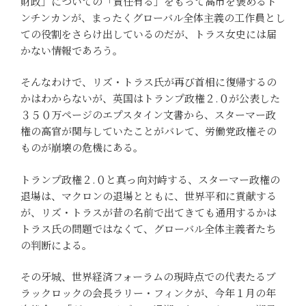
財政」についての「責任有る」をもって高市を褒めるト
ンチンカンが、まったくグローバル全体主義の工作員とし
ての役割をさらけ出しているのだが、トラス女史には届
かない情報であろう。
そんなわけで、リズ・トラス氏が再び首相に復帰するの
かはわからないが、英国はトランプ政権２.０が公表した
３５０万ページのエプスタイン文書から、スターマー政
権の高官が関与していたことがバレて、労働党政権その
ものが崩壊の危機にある。
トランプ政権２.０と真っ向対峙する、スターマー政権の
退場は、マクロンの退場とともに、世界平和に貢献する
が、リズ・トラスが昔の名前で出てきても通用するかは
トラス氏の問題ではなくて、グローバル全体主義者たち
の判断による。
その牙城、世界経済フォーラムの現時点での代表たるブ
ラックロックの会長ラリー・フィンクが、今年１月の年