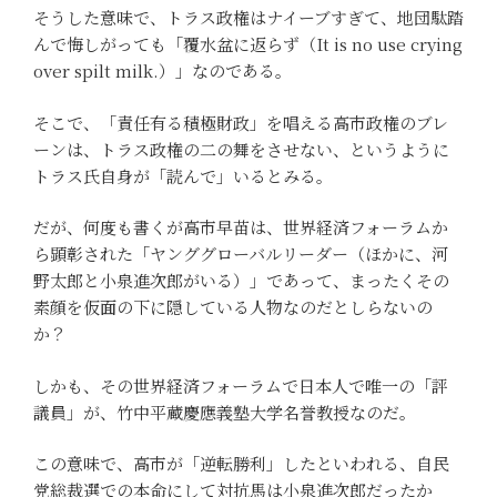
そうした意味で、トラス政権はナイーブすぎて、地団駄踏
んで悔しがっても「覆水盆に返らず（It is no use crying
over spilt milk.）」なのである。
そこで、「責任有る積極財政」を唱える高市政権のブレ
ーンは、トラス政権の二の舞をさせない、というように
トラス氏自身が「読んで」いるとみる。
だが、何度も書くが高市早苗は、世界経済フォーラムか
ら顕彰された「ヤンググローバルリーダー（ほかに、河
野太郎と小泉進次郎がいる）」であって、まったくその
素顔を仮面の下に隠している人物なのだとしらないの
か？
しかも、その世界経済フォーラムで日本人で唯一の「評
議員」が、竹中平蔵慶應義塾大学名誉教授なのだ。
この意味で、高市が「逆転勝利」したといわれる、自民
党総裁選での本命にして対抗馬は小泉進次郎だったか