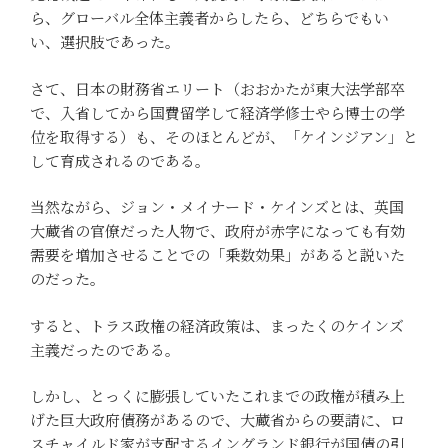
ら、グローバル全体主義者からしたら、どちらでもい
い、選択肢であった。
さて、日本の財務省エリート（おおかたが東大法学部卒
で、入省してから国費留学して経済学修士やら博士の学
位を取得する）も、そのほとんどが、「ケインジアン」と
して育成されるのである。
当然ながら、ジョン・メイナード・ケインズとは、英国
大蔵省の官僚だった人物で、政府が赤字になっても有効
需要を増加させることでの「乗数効果」があると説いた
のだった。
すると、トラス政権の経済政策は、まったくのケインズ
主義だったのである。
しかし、とっくに膨張していたこれまでの政権が積み上
げた巨大政府債務があるので、大蔵省からの要請に、ロ
スチャイルド家が支配するイングランド銀行が国債の引