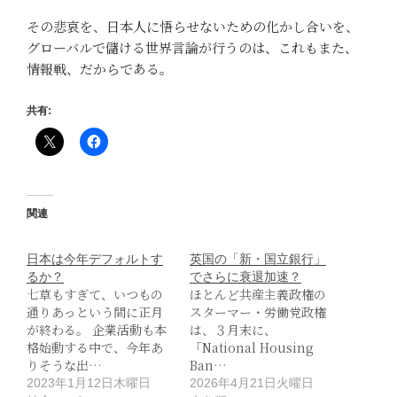
その悲哀を、日本人に悟らせないための化かし合いを、
グローバルで儲ける世界言論が行うのは、これもまた、
情報戦、だからである。
共有:
関連
日本は今年デフォルトす
英国の「新・国立銀行」
るか？
でさらに衰退加速？
七草もすぎて、いつもの
ほとんど共産主義政権の
通りあっという間に正月
スターマー・労働党政権
が終わる。 企業活動も本
は、３月末に、
格始動する中で、今年あ
「National Housing
りそうな出…
Ban…
2023年1月12日木曜日
2026年4月21日火曜日