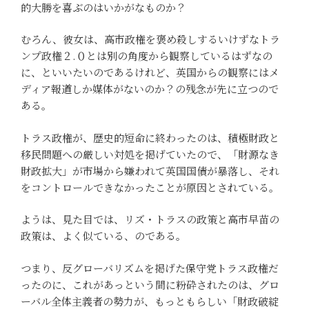
的大勝を喜ぶのはいかがなものか？
むろん、彼女は、高市政権を褒め殺しするいけずなトラ
ンプ政権２.０とは別の角度から観察しているはずなの
に、といいたいのであるけれど、英国からの観察にはメ
ディア報道しか媒体がないのか？の残念が先に立つので
ある。
トラス政権が、歴史的短命に終わったのは、積極財政と
移民問題への厳しい対処を掲げていたので、「財源なき
財政拡大」が市場から嫌われて英国国債が暴落し、それ
をコントロールできなかったことが原因とされている。
ようは、見た目では、リズ・トラスの政策と高市早苗の
政策は、よく似ている、のである。
つまり、反グローバリズムを掲げた保守党トラス政権だ
ったのに、これがあっという間に粉砕されたのは、グロ
ーバル全体主義者の勢力が、もっともらしい「財政破綻