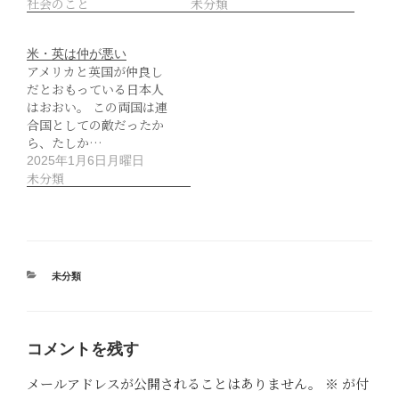
社会のこと
未分類
米・英は仲が悪い
アメリカと英国が仲良し
だとおもっている日本人
はおおい。 この両国は連
合国としての敵だったか
ら、たしか…
2025年1月6日月曜日
未分類
カ
未分類
テ
ゴ
リ
ー
コメントを残す
メールアドレスが公開されることはありません。
※
が付