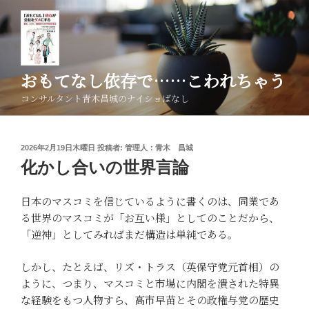
コ
ン
テ
ン
ツ
おもてなし依存で……こわれちゃう
へ
コンサルタント青木昌城のナイショばなし
ス
キ
ッ
投
2026年2月19日木曜日
投稿者:
管理人：青木 昌城
プ
稿
化かし合いの世界言論
日:
日本のマスコミを信じているように書くのは、同業であ
る世界のマスコミが「お互い様」としてのことだから、
「逆神」としてみればまだ構造は単純である。
しかし、たとえば、リズ・トラス（英保守党元首相）の
ように、つまり、マスコミと市場に内閣を潰された特異
な経験をもつ人物すら、高市早苗とその政権与党の歴史