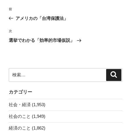
投
前
前
稿
の
アメリカの「台湾保護法」
ナ
投
ビ
稿
次
次
ゲ
の
選挙でわかる「効率的市場仮説」
投
ー
稿
シ
ョ
ン
検
検
索
索:
カテゴリー
社会・経済 (1,953)
社会のこと (1,949)
経済のこと (1,862)