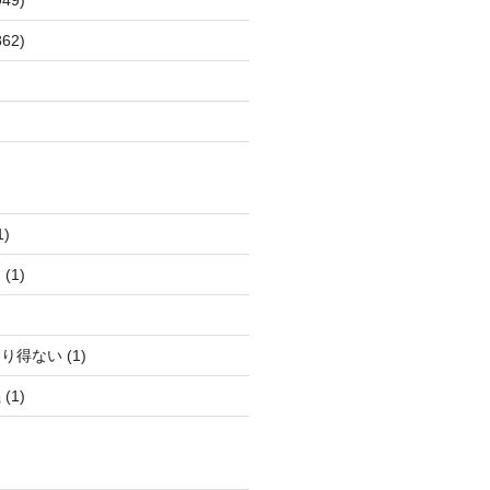
62)
)
(1)
得ない (1)
(1)