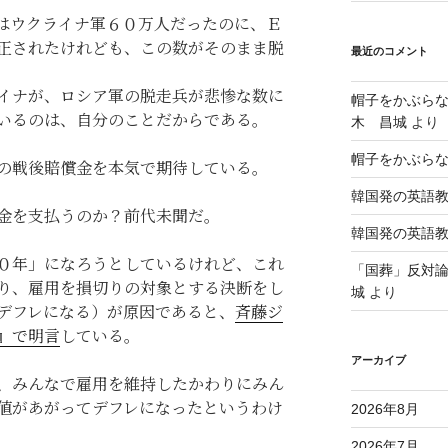
はウクライナ軍６０万人だったのに、Ｅ
正されたけれども、この数がそのまま脱
最近のコメント
イナが、ロシア軍の脱走兵が悲惨な数に
帽子をかぶら
いるのは、自分のことだからである。
木 昌城
より
帽子をかぶら
の戦後賠償金を本気で期待している。
韓国発の英語
金を支払うのか？前代未聞だ。
韓国発の英語
０年」になろうとしているけれど、これ
「国葬」反対
り、雇用を損切りの対象とする決断をし
城
より
デフレになる）が原因であると、
斉藤ジ
』で明言
している。
アーカイブ
、みんなで雇用を維持したかわりにみん
値があがってデフレになったというわけ
2026年8月
2026年7月