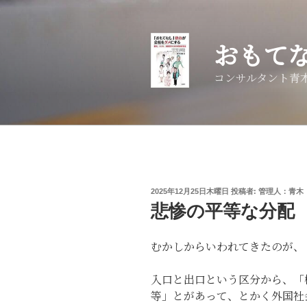
コ
ン
テ
おもて
ン
ツ
コンサルタント青
へ
ス
キ
ッ
プ
投
2025年12月25日木曜日
投稿者:
管理人：青木
稿
悲惨の平等な分配
日:
むかしからいわれてきたのが、
入口と出口という区分から、「
等」とがあって、とかく外国社