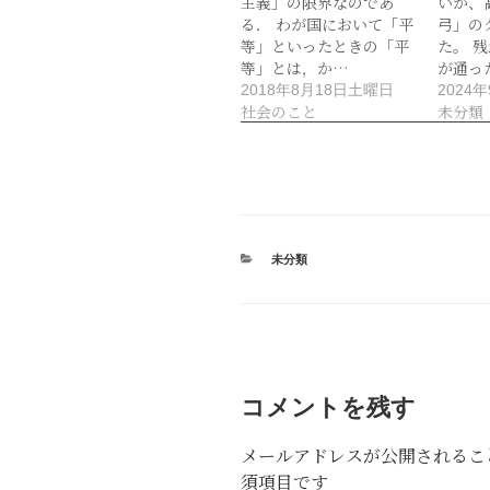
主義」の限界なのであ
いが、
る． わが国において「平
弓」の
等」といったときの「平
た。 
等」とは，か…
が通っ
2018年8月18日土曜日
2024
社会のこと
未分類
カ
未分類
テ
ゴ
リ
ー
コメントを残す
メールアドレスが公開されるこ
須項目です