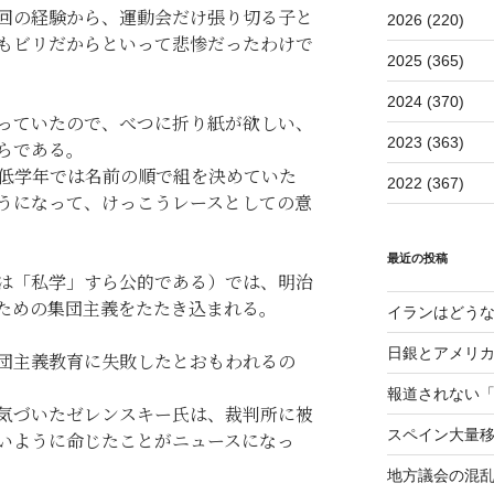
回の経験から、運動会だけ張り切る子と
2026 (220)
もビリだからといって悲惨だったわけで
2025 (365)
2024 (370)
っていたので、べつに折り紙が欲しい、
2023 (363)
らである。
低学年では名前の順で組を決めていた
2022 (367)
うになって、けっこうレースとしての意
最近の投稿
は「私学」すら公的である）では、明治
ための集団主義をたたき込まれる。
イランはどう
日銀とアメリ
団主義教育に失敗したとおもわれるの
報道されない
気づいたゼレンスキー氏は、裁判所に被
スペイン大量
いように命じたことがニュースになっ
地方議会の混