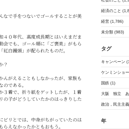
経済のこと (1,8
んなで手をつないでゴールすることが美
経営 (1,786)
未分類 (983)
和４０年代、高度成長期とはいえまだま
動会でも、ゴール順に「ご褒美」がもら
タグ
「紅白饅頭」が配られたものだ。
キャンペーン (1
か？
ケンミンショー 
かんがえることもしなかったが、家族も
国鉄 (1)
なのである。
か３着で、折り紙をゲットしたが、１着
大阪 独立 あり
リの子がどうしていたかのはっきりした
政治，民主主義 
にビリとでは、中身がちがっていたのは
年
もらえなかったかともおもう。