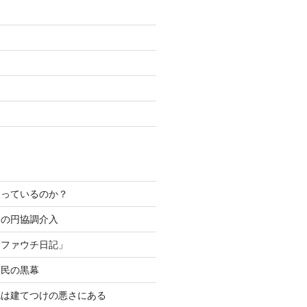
なっているのか？
カの円協調介入
「ファウチ日記」
移民の黒幕
乱は建てつけの悪さにある