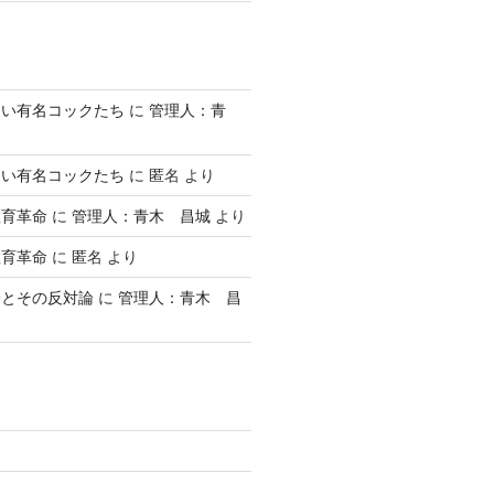
ない有名コックたち
に
管理人：青
ない有名コックたち
に
匿名
より
教育革命
に
管理人：青木 昌城
より
教育革命
に
匿名
より
論とその反対論
に
管理人：青木 昌