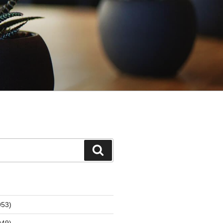
検
索
53)
49)