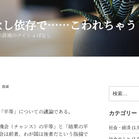
なし依存で……こわれちゃう
木昌城のナイショばなし
 昌城
検
索:
「平等」についての議論である。
カテゴリー
機会（チャンス）の平等」と「結果の平
社会・経済 (1,9
会は前者、わが国は後者だという指摘で
社会のこと (1,9