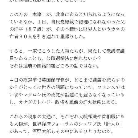
この方の「本籍」が、北京にあると知られるようになっ
ているなか、１日、自民党総裁で総理になれなかった父
の洋平（８７歳）が、その本籍地に財界人というカネの
亡者９０人を引き連れて里帰りした。
すると、一家でこうした人物たちが、果たして衆議院議
員であることも、公職選挙法に触れないか？
それは蓮舫の国籍問題どころの話ではない。
４日の総選挙で英国保守党が、どこまで議席を減らすの
か？がとっくに世界の話題になっていて、フランスでは
いまやマクロン氏の政党が話題にも登らなくなっている
し、カナダのトルドー政権も風前の灯火状態にある。
これらの現象の共通に、それぞれ大統領職や首相職にあ
る人物が、世界経済フォーラムのシュワブ氏「肝入り」
があって、河野太郎もその中にあるひとりなのだ。