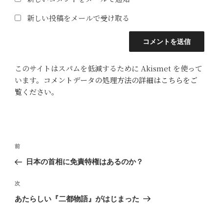
新しい投稿をメールで受け取る
このサイトはスパムを低減するために Akismet を使って
います。
コメントデータの処理方法の詳細はこちらをご
覧ください
。
投
前
前
稿
の
日本の首相に免責特権はあるのか？
ナ
投
ビ
稿
次
次
ゲ
の
あたらしい『二都物語』がはじまった
投
ー