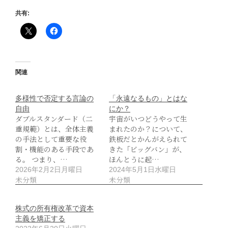
共有:
関連
多様性で否定する言論の
「永遠なるもの」とはな
自由
にか？
ダブルスタンダード（二
宇宙がいつどうやって生
重規範）とは、全体主義
まれたのか？について、
の手法として重要な役
鉄板だとかんがえられて
割・機能のある手段であ
きた「ビッグバン」が、
る。 つまり、…
ほんとうに起…
2026年2月2日月曜日
2024年5月1日水曜日
未分類
未分類
株式の所有権改革で資本
主義を矯正する