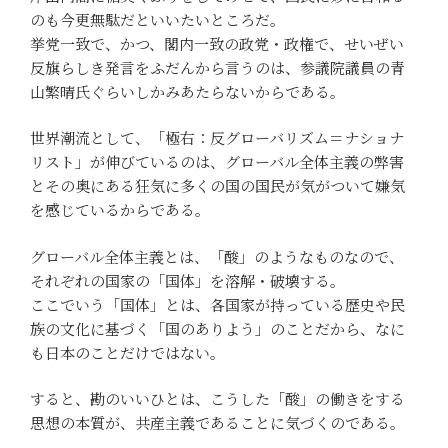
のも今更無駄だといいたいところだ。
挙党一致で、かつ、閣内一致の政党・政権で、せいぜい
反旗らしき発言をふだんから言うのは、参議院議員の青
山繁晴氏ぐらいしかみあたらないからである。
世界潮流として、「極右：反グローバリズム＝ナショナ
リスト」が伸びているのは、グローバル全体主義の弊害
とその奥にある狂気に多くの国の国民が気がついて嫌気
を感じているからである。
グローバル全体主義とは、「酸」のようなものなので、
それぞれの国家の「国体」を溶解・破壊する。
ここでいう「国体」とは、各国家が持っている歴史や民
族の文化に基づく「国のありよう」のことだから、なに
も日本のことだけではない。
すると、勘のいいひとは、こうした「酸」の働きをする
思想の本質が、共産主義であることに気づくのである。