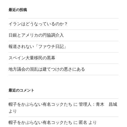
最近の投稿
イランはどうなっているのか？
日銀とアメリカの円協調介入
報道されない「ファウチ日記」
スペイン大量移民の黒幕
地方議会の混乱は建てつけの悪さにある
最近のコメント
帽子をかぶらない有名コックたち
に
管理人：青木 昌城
より
帽子をかぶらない有名コックたち
に
匿名
より