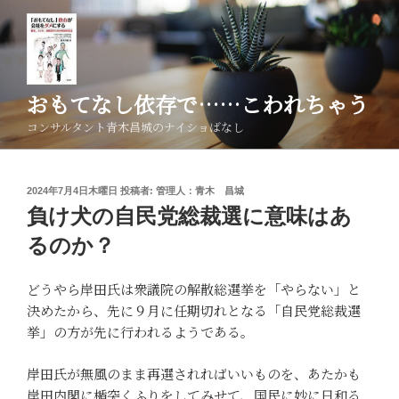
コ
ン
テ
ン
ツ
おもてなし依存で……こわれちゃう
へ
コンサルタント青木昌城のナイショばなし
ス
キ
ッ
投
2024年7月4日木曜日
投稿者:
管理人：青木 昌城
プ
稿
負け犬の自民党総裁選に意味はあ
日:
るのか？
どうやら岸田氏は衆議院の解散総選挙を「やらない」と
決めたから、先に９月に任期切れとなる「自民党総裁選
挙」の方が先に行われるようである。
岸田氏が無風のまま再選されればいいものを、あたかも
岸田内閣に楯突くふりをしてみせて、国民に妙に日和る