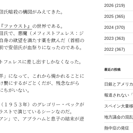
2026 (219)
倍氏暗殺の構図がみえてきた。
2025 (365)
『ファウスト』
の世界である。
2024 (370)
田氏で、悪魔（メフィストフェレス：ジ
2023 (363)
自身の欲望を満たす薬を飲んだ（首相の
前で安倍氏が血祭りになったのである。
2022 (367)
トフェレスに差し出すしかなくなった。
最近の投稿
羊」になって、これから焼かれることに
け贄にするがごとくだが、残念ながら
日銀とアメリ
にちがいない。
報道されない
（１９５３年）のグレゴリー・ペックが
スペイン大量
ラストで演じているシーンなのだ。
地方議会の混
アン」で、アブラハムと息子の結末が逆
熱中症の発症