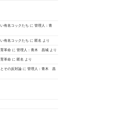
ない有名コックたち
に
管理人：青
ない有名コックたち
に
匿名
より
教育革命
に
管理人：青木 昌城
より
教育革命
に
匿名
より
論とその反対論
に
管理人：青木 昌