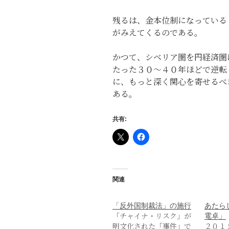
残るは、金本位制になっている
がみえてくるのである。
かつて、シベリア圏を円経済圏
たった３０～４０年ほどで逆転
に、もっと深く関心を寄せるべ
ある。
共有:
関連
「反外国制裁法」の施行
あたら
「チャイナ・リスク」が
電卓」
明文化された「事件」で
２０１