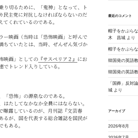
乗り切るために、「鬼神」となって、ト
カ民主党に対抗しなければならないのだ
最近のコメント
えてくれているのである。
帽子をかぶら
ラー映画（当時は「恐怖映画」と呼んで
木 昌城
より
満ちていたとは、当時、ぜんぜん気づか
帽子をかぶら
怖映画」としての
『サスペリア２』
にお
韓国発の英語
連でトレンド入りしている。
韓国発の英語
「国葬」反対
城
より
、「恐怖」の源泉なのである。
、はたしてなかなか全員にはならない。
で曝露しているのが、月刊誌『文芸春
アーカイブ
あるが、国を代表する総合雑誌を国民が
でもある。
2026年8月
2026年7月