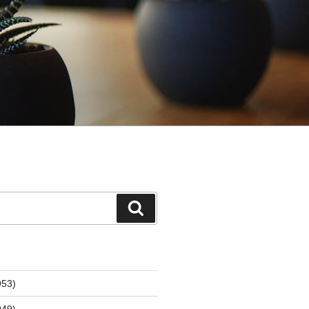
検
索
53)
49)