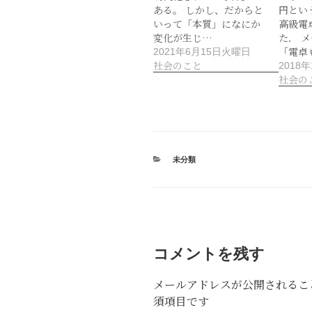
ある。 しかし、だからと
円とい
いって「本質」になにか
高級電
変化が生じ…
た． 
「電卓
2021年6月15日火曜日
社会のこと
2018
社会の
カ
未分類
テ
ゴ
リ
ー
コメントを残す
メールアドレスが公開されるこ
須項目です