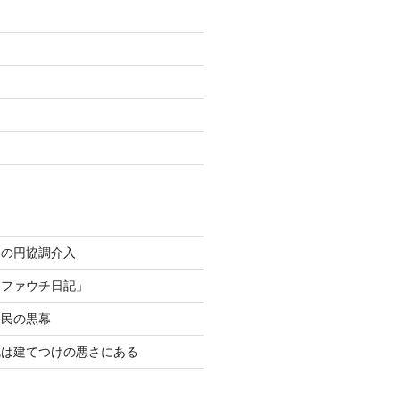
カの円協調介入
「ファウチ日記」
移民の黒幕
乱は建てつけの悪さにある