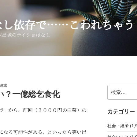
なし依存で……こわれちゃう
木昌城のナイショばなし
昌城
検
い？一億総乞食化
索:
歩」から、前回（３０００円の白菜）の
カテゴリー
社会・経済 (1,9
になる可能性がある、といったら笑い出
社会のこと (1,9