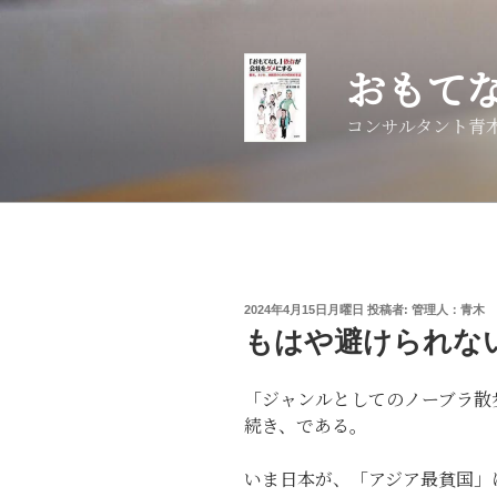
コ
ン
テ
おもて
ン
ツ
コンサルタント青
へ
ス
キ
ッ
プ
投
2024年4月15日月曜日
投稿者:
管理人：青木 
稿
もはや避けられな
日:
「ジャンルとしてのノーブラ散
続き、である。
いま日本が、「アジア最貧国」