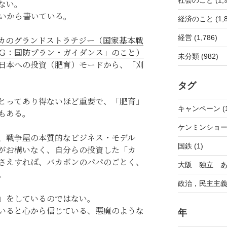
ない。
いから書いている。
経済のこと (1,8
経営 (1,786)
カのグランドストラテジー（国家基本戦
Ｇ：国防プラン・ガイダンス」のこと）
未分類 (982)
日本への投資（肥育）モードから、「刈
タグ
とってあり得ないほど重要で、「肥育」
キャンペーン (1
もある。
ケンミンショー 
、戦争屋の本質的なビジネス・モデル
国鉄 (1)
がお構いなく、自分らの投資した「カ
さえすれば、バカボンのパパのごとく、
大阪 独立 あり
。
政治，民主主義 
」をしているのではない。
いると心から信じている、悪魔のような
年