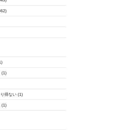
62)
)
(1)
得ない (1)
(1)