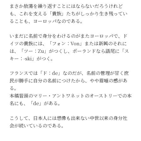
まさか放蕩を繰り返すことにはならないだろうけれど
も、これを支える「貴族」たちがしっかり生き残ってい
ることも、ヨーロッパなのである。
いまだに名前で身分をわけるのがまたヨーロッパで、ド
イツの貴族には、「フォン：Von」または新興のそれに
は、「ツー：Zu」がつくし、ポーランドなら語尾に「ス
キー：-ski」がつく。
フランスでは「ド：de」なのだが、名前の管理が甘く庶
民が勝手に自分の名前につけたから、やや眉唾の感があ
る。
本稿冒頭のマリー・アントワネットのオーストリーでの本
名にも、「de」がある。
こうして、日本人には想像も出来ない中世以来の身分社
会が続いているのである。