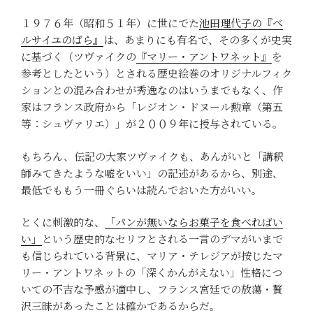
１９７６年（昭和５１年）に世にでた
池田理代子の『ベ
ルサイユのばら』
は、あまりにも有名で、その多くが史実
に基づく（ツヴァイクの
『マリー・アントワネット』
を
参考としたという）とされる歴史絵巻のオリジナルフィク
ションとの混み合わせが秀逸なのはいうまでもなく、作
家はフランス政府から「レジオン・ドヌール勲章（第五
等：シュヴァリエ）」が２００９年に授与されている。
もちろん、伝記の大家ツヴァイクも、あんがいと「講釈
師みてきたような嘘をいい」の記述があるから、別途、
最低でももう一冊ぐらいは読んでおいた方がいい。
とくに刺激的な、
「パンが無いならお菓子を食べればい
い」
という歴史的なセリフとされる一言のデマがいまで
も信じられている背景に、マリア・テレジアが按じたマ
リー・アントワネットの「深くかんがえない」性格につ
いての不吉な予感が適中し、フランス宮廷での放蕩・贅
沢三昧があったことは確かであるからだ。