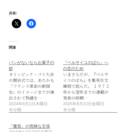
共有:
関連
パンがないならお菓子の
『ベルサイユのばら』へ
妙
の念のため
オリンピック・パリ大会
いまさらだが、『ベルサ
の開会式では、あたかも
イユのばら』を集英社文
「フランス革命の断頭
庫版で読んだ。 １９７２
台」のイメージまでが演
年から翌年までの連載が
出されて物議を…
発表の時期…
2024年8月1日木曜日
2025年8月22日金曜日
未分類
未分類
『魔笛』の危険な主張
2019年12月23日月曜日