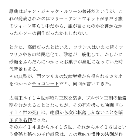
原典はジャン・ジャック・ルソーの著述だというが、こ
れが発表されたのはマリー・アントワネットがまだ８歳
のウィーン暮らし中だから、誰が言ったのかを書かなか
ったルソーの創作だったかもしれない。
ときに、高価だったとはいえ、フランスはいまに続くア
フリカやらの植民地化で、砂糖が一般化して、たしかに
砂糖をふんだんにつかったお菓子が身近になっていた時
代背景もある。
その典型が、西アフリカの奴隷労働から得られるカカオ
をつかった
チョコレート
だと、何回か書いてきた。
太陽王ルイ１４世が絶対王政を築き、ブルボン王朝の最盛
期をむかえることとなったが、その死を扱った映画
『ル
イ１４世の死』
は、
絶頂から次は転落しかないことを暗
示する名作
だった。
そのルイ１４世からルイ１５世、それからルイ１６世とい
う曾孫と孫への王位継承は、この意味で
慣性の法則
が作