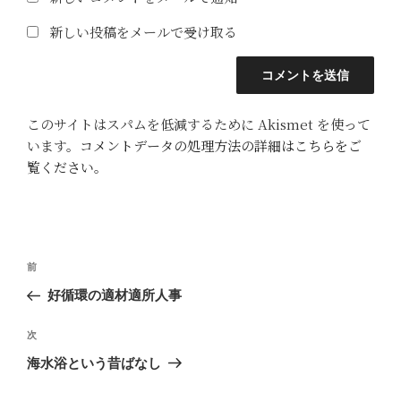
新しい投稿をメールで受け取る
このサイトはスパムを低減するために Akismet を使って
います。
コメントデータの処理方法の詳細はこちらをご
覧ください
。
投
前
前
稿
の
好循環の適材適所人事
ナ
投
ビ
稿
次
次
ゲ
の
海水浴という昔ばなし
投
ー
稿