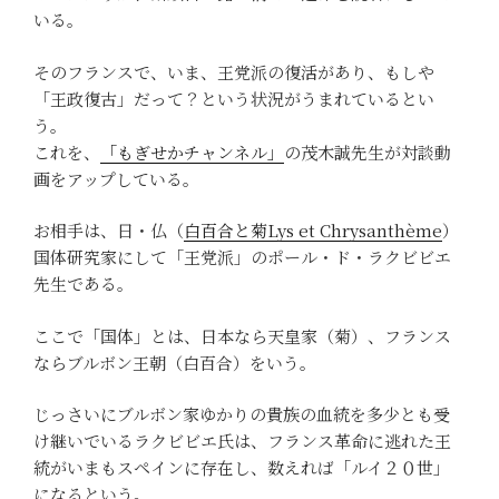
いる。
そのフランスで、いま、王党派の復活があり、もしや
「王政復古」だって？という状況がうまれているとい
う。
これを、
「もぎせかチャンネル」
の茂木誠先生が対談動
画をアップしている。
お相手は、日・仏（
白百合と菊Lys et Chrysanthème
）
国体研究家にして「王党派」のポール・ド・ラクビビエ
先生である。
ここで「国体」とは、日本なら天皇家（菊）、フランス
ならブルボン王朝（白百合）をいう。
じっさいにブルボン家ゆかりの貴族の血統を多少とも受
け継いでいるラクビビエ氏は、フランス革命に逃れた王
統がいまもスペインに存在し、数えれば「ルイ２０世」
になるという。