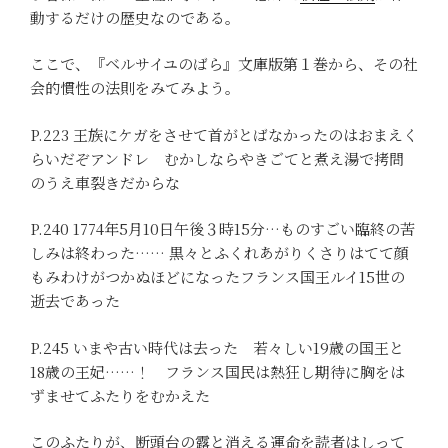
動するだけの歴史なのである。
ここで、『ベルサイユのばら』文庫版第１巻から、その社
会的慣性の法則をみてみよう。
P.223 王族にケガをさせて首がとばなかったのはおまえく
らいだぞアンドレ むかしならやきごてと煮え湯で拷問
のうえ車裂きだからな
P.240 1774年5月10日午後３時15分…ものすごい臨終の苦
しみは終わった…… 黒々とふくれあがりくさりはてて顔
もみわけがつかぬほどになったフランス国王ルイ15世の
逝去であった
P.245 いまや古い時代は去った 若々しい19歳の国王と
18歳の王妃……！ フランス国民は熱狂し期待に胸をは
ずませてふたりをむかえた
このふたりが、断頭台の露と消える運命を読者はしって