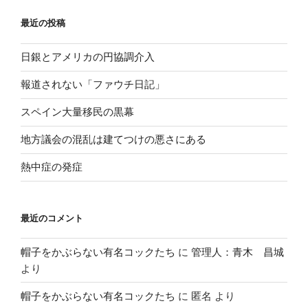
最近の投稿
日銀とアメリカの円協調介入
報道されない「ファウチ日記」
スペイン大量移民の黒幕
地方議会の混乱は建てつけの悪さにある
熱中症の発症
最近のコメント
帽子をかぶらない有名コックたち
に
管理人：青木 昌城
より
帽子をかぶらない有名コックたち
に
匿名
より