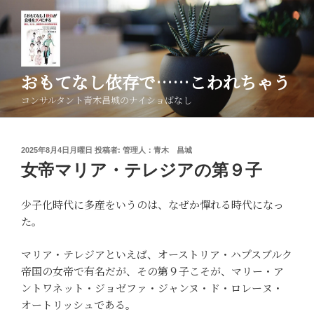
コ
ン
テ
ン
ツ
おもてなし依存で……こわれちゃう
へ
コンサルタント青木昌城のナイショばなし
ス
キ
ッ
投
2025年8月4日月曜日
投稿者:
管理人：青木 昌城
プ
稿
女帝マリア・テレジアの第９子
日:
少子化時代に多産をいうのは、なぜか憚れる時代になっ
た。
マリア・テレジアといえば、オーストリア・ハプスブルク
帝国の女帝で有名だが、その第９子こそが、マリー・ア
ントワネット・ジョゼファ・ジャンヌ・ド・ロレーヌ・
オートリッシュである。