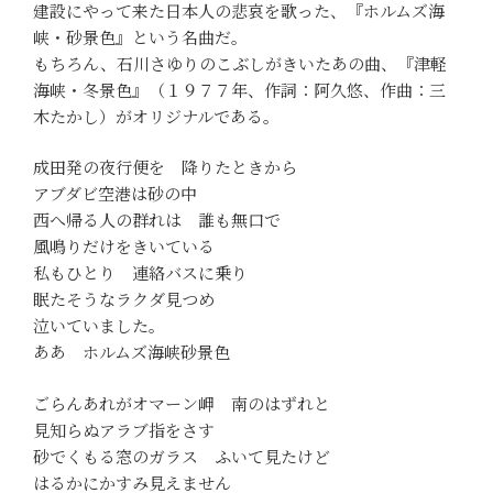
建設にやって来た日本人の悲哀を歌った、『ホルムズ海
峡・砂景色』という名曲だ。
もちろん、石川さゆりのこぶしがきいたあの曲、『津軽
海峡・冬景色』（１９７７年、作詞：阿久悠、作曲：三
木たかし）がオリジナルである。
成田発の夜行便を 降りたときから
アブダビ空港は砂の中
西へ帰る人の群れは 誰も無口で
風鳴りだけをきいている
私もひとり 連絡バスに乗り
眠たそうなラクダ見つめ
泣いていました。
ああ ホルムズ海峡砂景色
ごらんあれがオマーン岬 南のはずれと
見知らぬアラブ指をさす
砂でくもる窓のガラス ふいて見たけど
はるかにかすみ見えません