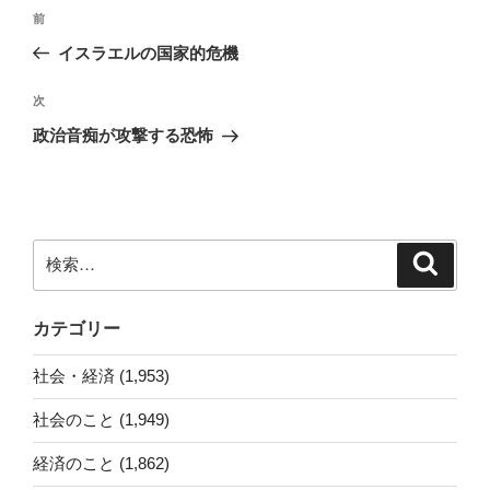
投
前
前
稿
の
イスラエルの国家的危機
ナ
投
ビ
稿
次
次
ゲ
の
政治音痴が攻撃する恐怖
投
ー
稿
シ
ョ
ン
検
検
索
索:
カテゴリー
社会・経済 (1,953)
社会のこと (1,949)
経済のこと (1,862)