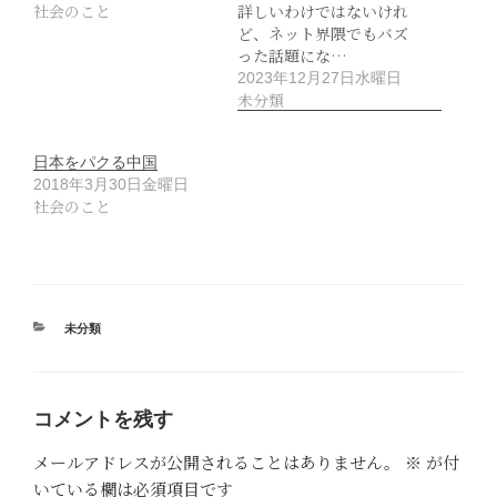
社会のこと
詳しいわけではないけれ
ど、ネット界隈でもバズ
った話題にな…
2023年12月27日水曜日
未分類
日本をパクる中国
2018年3月30日金曜日
社会のこと
カ
未分類
テ
ゴ
リ
ー
コメントを残す
メールアドレスが公開されることはありません。
※
が付
いている欄は必須項目です