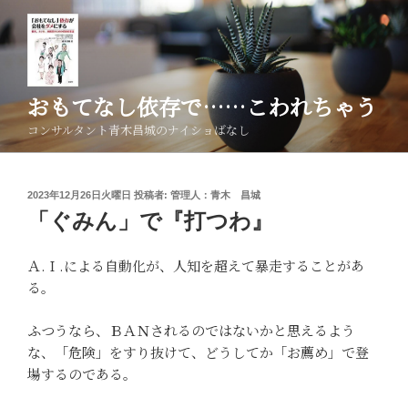
コ
ン
テ
ン
ツ
おもてなし依存で……こわれちゃう
へ
コンサルタント青木昌城のナイショばなし
ス
キ
ッ
投
2023年12月26日火曜日
投稿者:
管理人：青木 昌城
プ
稿
「ぐみん」で『打つわ』
日:
Ａ.Ｉ.による自動化が、人知を超えて暴走することがあ
る。
ふつうなら、ＢＡＮされるのではないかと思えるよう
な、「危険」をすり抜けて、どうしてか「お薦め」で登
場するのである。