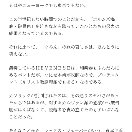
もはやニューヨークでも東京でもない。
この半世紀もない時間でのことだから、『ホルムズ海
峡・砂景色』を泣きながら歌っていたひとたちの努力の
成果となっているのである。
それに比べて、「ぐみん」の歌の哀しさは、ほんとうに
笑えない。
演奏しているＨＥＶＥＮＥＳＥは、和楽器もふんだんに
あるバンドだが、なにせ本業が牧師なので、プロテスタ
ント（キリスト教原理派でもある）なのである。
カソリックが批判されたのは、その通りのヤバさがあっ
たからではあるが、対するカルヴァン派の過激かつ厳格
度がはんぱなくて、脱落者を責め立てたのもずいぶんな
ことだった。
そんなことから、マックス・ヴェーバーがいう、資本主義