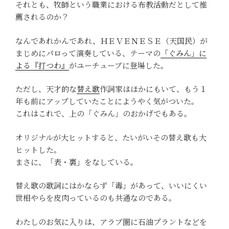
それとも、牧師という職業における布教活動だとして推
薦されるのか？
なんであれかんであれ、ＨＥＶＥＮＥＳＥ（天国民）が
まじめにパロって演奏している、テーマの
「ぐみん」に
よる『打つわ』
がユーチューブに登場した。
ただし、天才的な
替え歌
作詞家はほかにもいて、もう１
年も前にアップしていたことにようやく気がついた。
これはこれで、上の「ぐみん」のおかげでもある。
オリジナルが大ヒットすると、たいがいその替え歌も大
ヒットした。
まさに、「表・裏」をなしている。
替え歌の歌詞にはかならず「毒」があって、いいにくい
世相やらを皮肉っているのも共通なのである。
わたしのお気に入りは、アラブ圏に石油プラントなどを