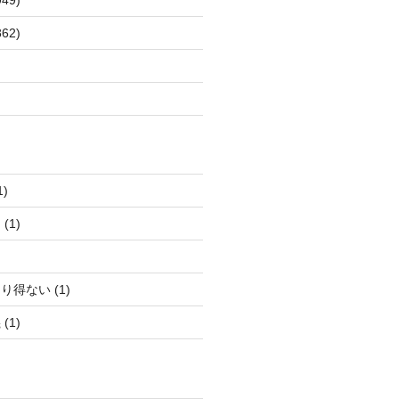
62)
)
(1)
得ない (1)
(1)