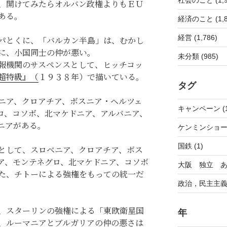
、開けてみたらオルバン政権よりもＥＵ
ある。
経済のこと (1,8
経営 (1,786)
パとくに、「バルカン半島」は、むかし
に、小国同士の仲が悪い。
未分類 (985)
報機関のサスペンスとして、ヒッチコッ
超特級』（
１９３８年）で描いている。
タグ
ニア、クロアチア、ボスニア・ヘルツェ
キャンペーン (1
ロ、コソボ、北マケドニア、アルバニア、
ニアがある。
ケンミンショー 
国鉄 (1)
として、スロベニア、クロアチア、ボス
ア、モンテネグロ、北マケドニア、コソボ
大阪 独立 あり
た、チトーによる強権をもっての統一だ
政治，民主主義 
、スターリンの強権による「東欧衛星国
年
、ルーマニアとブルガリアの仲の悪さは