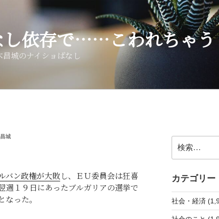
なし依存で……こわれちゃう
木昌城のナイショばなし
昌城
検
索:
ルバン政権が大敗
し、ＥＵ委員会は狂喜
カテゴリー
翌週１９日にあったブルガリアの選挙で
となった。
社会・経済 (1,9
社会のこと (1,9