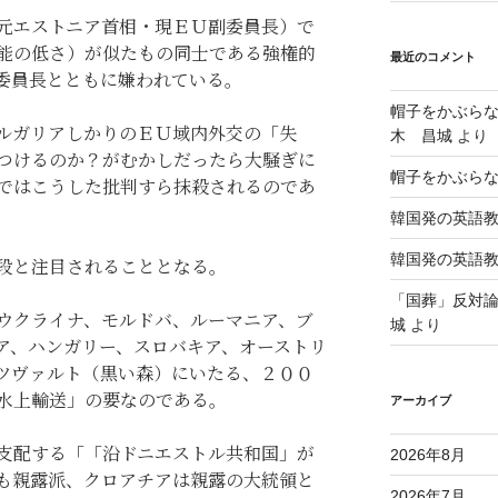
元エストニア首相・現ＥＵ副委員長）で
能の低さ）が似たもの同士である強権的
最近のコメント
委員長とともに嫌われている。
帽子をかぶら
ルガリアしかりのＥＵ域内外交の「失
木 昌城
より
つけるのか？がむかしだったら大騒ぎに
帽子をかぶら
ではこうした批判すら抹殺されるのであ
韓国発の英語
韓国発の英語
段と注目されることとなる。
「国葬」反対
ウクライナ、モルドバ、ルーマニア、ブ
城
より
ア、ハンガリー、スロバキア、オーストリ
ツヴァルト（黒い森）にいたる、２００
水上輸送」の要なのである。
アーカイブ
支配する「「沿ドニエストル共和国」が
2026年8月
も親露派、クロアチアは親露の大統領と
2026年7月