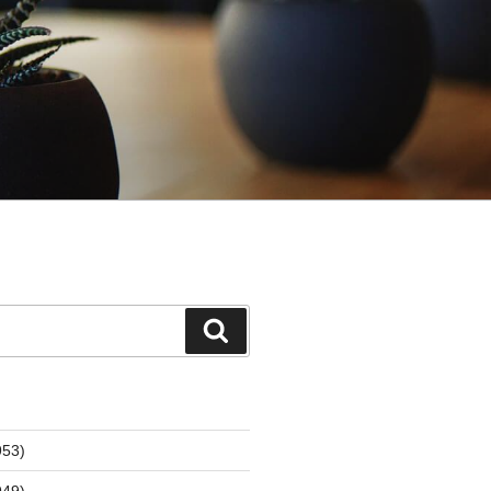
検
索
53)
49)