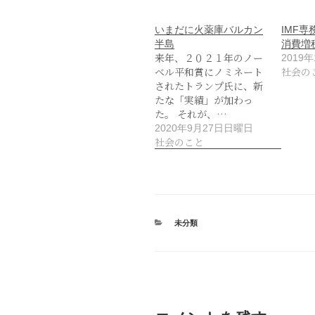
いまだに火薬庫バルカン
IMF
半島
消費増
来年、２０２１年のノー
2019
ベル平和賞にノミネート
社会の
されたトランプ氏に、新
たな「実績」が加わっ
た。 それが、…
2020年9月27日日曜日
社会のこと
カ
未分類
テ
ゴ
リ
ー