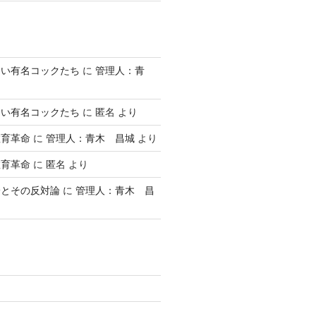
ない有名コックたち
に
管理人：青
ない有名コックたち
に
匿名
より
教育革命
に
管理人：青木 昌城
より
教育革命
に
匿名
より
論とその反対論
に
管理人：青木 昌