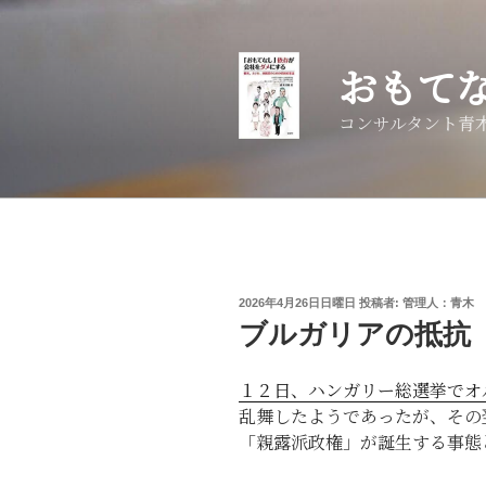
コ
ン
テ
おもて
ン
ツ
コンサルタント青
へ
ス
キ
ッ
プ
投
2026年4月26日日曜日
投稿者:
管理人：青木 
稿
ブルガリアの抵抗
日:
１２日、ハンガリー総選挙でオ
乱舞したようであったが、その
「親露派政権」が誕生する事態