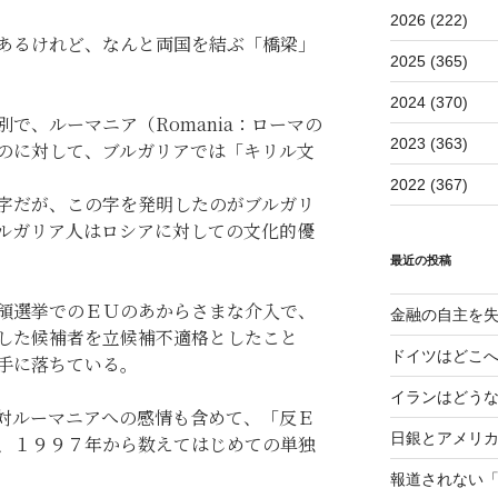
2026 (222)
あるけれど、なんと両国を結ぶ「橋梁」
2025 (365)
2024 (370)
で、ルーマニア（Romania：ローマの
2023 (363)
のに対して、ブルガリアでは「キリル文
2022 (367)
字だが、この字を発明したのがブルガリ
ルガリア人はロシアに対しての文化的優
最近の投稿
領選挙でのＥＵのあからさまな介入で、
金融の自主を
した候補者を立候補不適格としたこと
ドイツはどこ
手に落ちている。
イランはどう
対ルーマニアへの感情も含めて、「反Ｅ
日銀とアメリ
、１９９７年から数えてはじめての単独
報道されない