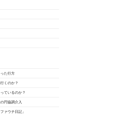
失った行方
へ行くのか？
なっているのか？
カの円協調介入
「ファウチ日記」