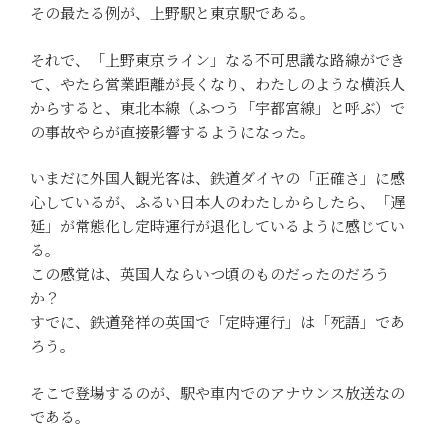
その最たる例が、上野駅と東京駅である。
それで、「上野東京ライン」なる不可思議な路線ができ
て、やたら営業距離が長くなり、わたしのような横浜人
からすると、東北本線（ふつう「宇都宮線」と呼ぶ）で
の事故やらが直接影響するようになった。
いまだに外国人観光客は、鉄道ダイヤの「正確さ」に感
心しているが、ふるい日本人のわたしからしたら、「遅
延」が常態化し定時運行が退化しているように感じてい
る。
この感覚は、英国人ならいつ頃のものだったのだろう
か？
すでに、鉄道発祥の英国で「定時運行」は「死語」であ
ろう。
そこで登場するのが、駅や車内でのアナウンス放送なの
である。