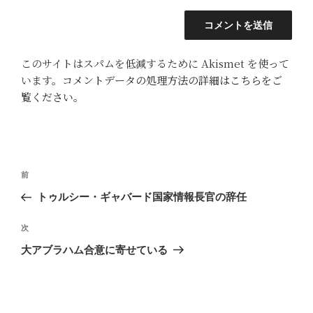
このサイトはスパムを低減するために Akismet を使って
います。
コメントデータの処理方法の詳細はこちらをご
覧ください
。
投
前
前
稿
の
トゥルシー・ギャバード国家情報長官の辞任
ナ
投
ビ
稿
次
次
ゲ
の
大アブラハム合意に寄せている
投
ー
稿
シ
ョ