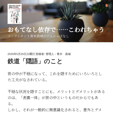
コ
ン
テ
ン
ツ
おもてなし依存で……こわれちゃう
へ
コンサルタント青木昌城のナイショばなし
ス
キ
ッ
投
2026年5月26日火曜日
投稿者:
管理人：青木 昌城
プ
稿
鉄道「隠語」のこと
日:
世の中が不穏になって、これを隠すためにいろいろとし
た工夫がなされている。
不穏な状況を隠すことにも、メリットとデメリットがある
のは、「表裏一体」が世の中というものだからでもあ
る。
しかし、それが一般的に無意識化されると、意外とデメ