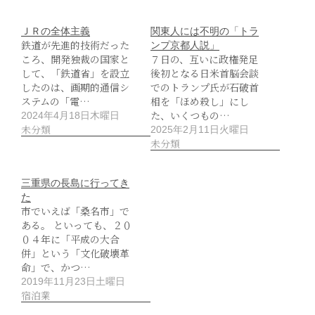
ＪＲの全体主義
関東人には不明の「トラ
鉄道が先進的技術だった
ンプ京都人説」
ころ、開発独裁の国家と
７日の、互いに政権発足
して、「鉄道省」を設立
後初となる日米首脳会談
したのは、画期的通信シ
でのトランプ氏が石破首
ステムの「電…
相を「ほめ殺し」にし
た、いくつもの…
2024年4月18日木曜日
未分類
2025年2月11日火曜日
未分類
三重県の長島に行ってき
た
市でいえば「桑名市」で
ある。 といっても、２０
０４年に「平成の大合
併」という「文化破壊革
命」で、かつ…
2019年11月23日土曜日
宿泊業