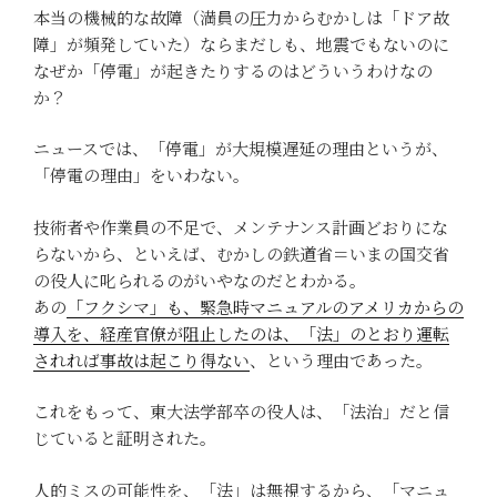
本当の機械的な故障（満員の圧力からむかしは「ドア故
障」が頻発していた）ならまだしも、地震でもないのに
なぜか「停電」が起きたりするのはどういうわけなの
か？
ニュースでは、「停電」が大規模遅延の理由というが、
「停電の理由」をいわない。
技術者や作業員の不足で、メンテナンス計画どおりにな
らないから、といえば、むかしの鉄道省＝いまの国交省
の役人に叱られるのがいやなのだとわかる。
あの
「フクシマ」も、緊急時マニュアルのアメリカからの
導入を、経産官僚が阻止したのは、「法」のとおり運転
されれば事故は起こり得ない
、という理由であった。
これをもって、東大法学部卒の役人は、「法治」だと信
じていると証明された。
人的ミスの可能性を、「法」は無視するから、「マニュ