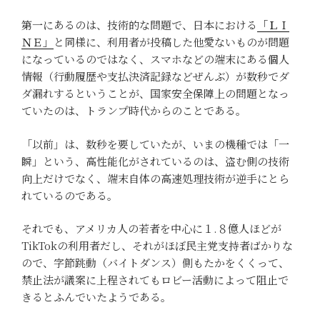
第一にあるのは、技術的な問題で、日本における
「ＬＩ
ＮＥ」
と同様に、利用者が投稿した他愛ないものが問題
になっているのではなく、スマホなどの端末にある個人
情報（行動履歴や支払決済記録などぜんぶ）が数秒でダ
ダ漏れするということが、国家安全保障上の問題となっ
ていたのは、トランプ時代からのことである。
「以前」は、数秒を要していたが、いまの機種では「一
瞬」という、高性能化がされているのは、盗む側の技術
向上だけでなく、端末自体の高速処理技術が逆手にとら
れているのである。
それでも、アメリカ人の若者を中心に１.８億人ほどが
TikTokの利用者だし、それがほぼ民主党支持者ばかりな
ので、字節跳動（バイトダンス）側もたかをくくって、
禁止法が議案に上程されてもロビー活動によって阻止で
きるとふんでいたようである。