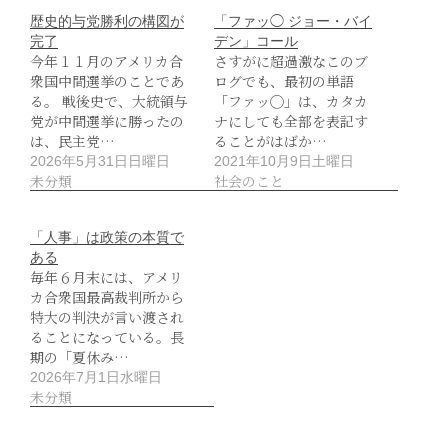
歴史的与党勝利の構図が
「ファッ◯ ジョー・バイ
完了
デン」コール
今年１１月のアメリカ合
さすがに超過激なこのブ
衆国中間選挙のことであ
ログでも、最初の単語
る。 戦後史で、大統領与
「ファッ◯」は、カタカ
党が中間選挙に勝ったの
ナにしても全部を表記す
は、民主党…
ることがはばか…
2026年5月31日日曜日
2021年10月9日土曜日
未分類
社会のこと
「人事」は政策の本質で
ある
毎年６月末には、アメリ
カ合衆国最高裁判所から
特大の判決が言い渡され
ることになっている。長
期の「夏休み…
2026年7月1日水曜日
未分類