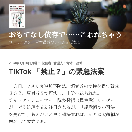
コ
ン
テ
ン
ツ
おもてなし依存で……こわれちゃう
へ
コンサルタント青木昌城のナイショばなし
ス
キ
ッ
投
2024年3月18日月曜日
投稿者:
管理人：青木 昌城
プ
稿
TikTok 「禁止？」の緊急法案
日:
１３日、アメリカ連邦下院は、超党派の支持を得て賛成
３５２、反対６５で可決し、上院へ送られた。
チャック・シューマー上院多数派（民主党）リーダー
が、どう処理するか注目されるが、「超党派での可決」
を受けて、あんがいと早く議決すれば、あとは大統領が
署名して成立する。