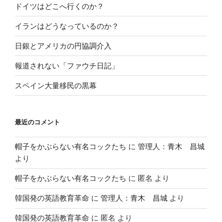
ドイツはどこへ行くのか？
イランはどうなっているのか？
日銀とアメリカの円協調介入
報道されない「ファウチ日記」
スペイン大量移民の黒幕
最近のコメント
帽子をかぶらない有名コックたち
に
管理人：青木 昌城
より
帽子をかぶらない有名コックたち
に
匿名
より
韓国発の英語教育革命
に
管理人：青木 昌城
より
韓国発の英語教育革命
に
匿名
より