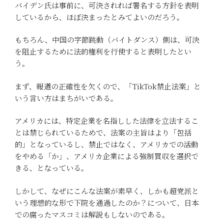
バイデン氏は事前に、可決されれば署名する方針を表明
しているから、ほぼ決まったとみてよいのだろう。
もちろん、中国の字節跳動（バイトダンス）側は、可決
を阻止するために法的権利を行使すると表明したとい
う。
まず、報道の正確性を欠くので、「TikTok禁止法案」と
いう言い方はまちがいである。
アメリカには、特定企業を名指しした法律を立法するこ
とは禁じられているためで、法案の主旨はより「包括
的」となっているし、禁止ではなく、アメリカでの活動
をやめる「か」、アメリカ企業による強制買収を選択で
きる、となっている。
しかして、なぜにこんな法案が素早く、しかも超党派と
いう理想的な形で下院を通過したのか？について、日本
での腐ったマスコミは解説もしないのである。