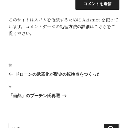
このサイトはスパムを低減するために Akismet を使って
います。
コメントデータの処理方法の詳細はこちらをご
覧ください
。
投
前
前
稿
の
ドローンの武器化が歴史の転換点をつくった
ナ
投
ビ
稿
次
次
ゲ
の
「当然」のプーチン氏再選
投
ー
稿
シ
ョ
ン
検
検