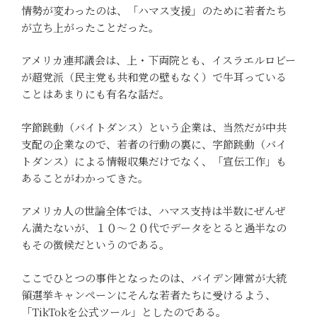
情勢が変わったのは、「ハマス支援」のために若者たち
が立ち上がったことだった。
アメリカ連邦議会は、上・下両院とも、イスラエルロビー
が超党派（民主党も共和党の壁もなく）で牛耳っている
ことはあまりにも有名な話だ。
字節跳動（バイトダンス）という企業は、当然だが中共
支配の企業なので、若者の行動の裏に、字節跳動（バイ
トダンス）による情報収集だけでなく、「宣伝工作」も
あることがわかってきた。
アメリカ人の世論全体では、ハマス支持は半数にぜんぜ
ん満たないが、１０～２０代でデータをとると過半なの
もその徴候だというのである。
ここでひとつの事件となったのは、バイデン陣営が大統
領選挙キャンペーンにそんな若者たちに受けるよう、
「TikTokを公式ツール」としたのである。