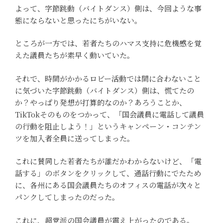
よって、字節跳動（バイトダンス）側は、今回ような事
態にならないと思ったにちがいない。
ところが一方では、若者たちのハマス支持に危機感を覚
えた議員たちが素早く動いていた。
それで、時間がかかるロビー活動では間に合わないこと
に気づいた字節跳動（バイトダンス）側は、慌てたの
か？やっぱり発想が打算的なのか？あろうことか、
TikTokそのものをつかって、「国会議員に電話して議員
の行動を阻止しよう！」というキャンペーン・コンテン
ツを加入者全員に送ってしまった。
これに賛同した若者たちが誰だかわからないけど、「電
話する」のボタンをクリックして、通話行動にでたため
に、各州にある国会議員たちのオフィスの電話が次々と
パンクしてしまったのだった。
これに、超党派の国会議員が震え上がったのである。