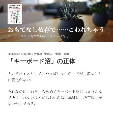
コ
ン
テ
ン
ツ
おもてなし依存で……こわれちゃう
へ
コンサルタント青木昌城のナイショばなし
ス
キ
ッ
投
2026年6月7日日曜日
投稿者:
管理人：青木 昌城
プ
稿
「キーボード沼」の正体
日:
入力デバイスとして、やっぱりキーボードが主流なこと
に変化がない。
それなのに、わたしも含めてキーボード沼にはまりこん
で抜けられないひとがおおいのは、単純に「決定版」が
ないからである。