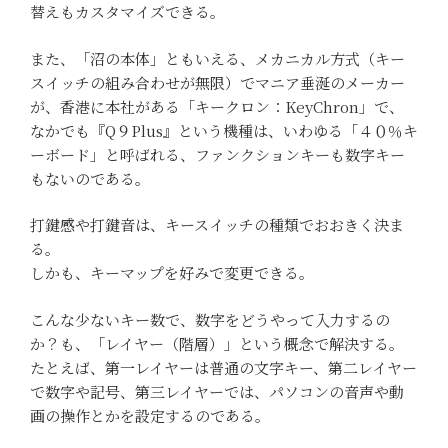
替えもカスタマイズできる。
また、「沼の本体」ともいえる、メカニカル方式（キー
スイッチの組み合わせが無限）でマニア垂涎のメーカー
が、香港に本社がある「キークロン：KeyChron」で、
なかでも『Q９Plus』という機種は、いわゆる「４０％キ
ーボード」と呼ばれる、ファンクションキーも数字キー
もないのである。
打鍵感や打鍵音は、キースイッチの種類でおおきく決ま
る。
しかも、キーマップを好みで変更できる。
こんな少ないキー数で、数字をどうやって入力するの
か？も、「レイヤー（階層）」という概念で解決する。
たとえば、第一レイヤーは普通の文字キー、第二レイヤー
で数字や記号、第三レイヤーでは、パソコンの音声や動
画の操作とかを設定するのである。