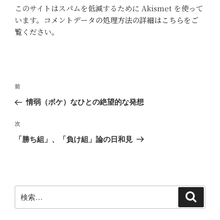
このサイトはスパムを低減するために Akismet を使って
います。
コメントデータの処理方法の詳細はこちらをご
覧ください
。
投
前
前
稿
の
情弱（ボケ）なひとの絶望的な発想
ナ
投
ビ
稿
次
次
ゲ
の
「勝ち組」、「負け組」論の日和見
投
ー
稿
シ
ョ
ン
検
検
索
索: