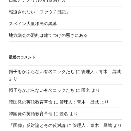
日銀とアメリカの円協調介入
報道されない「ファウチ日記」
スペイン大量移民の黒幕
地方議会の混乱は建てつけの悪さにある
最近のコメント
帽子をかぶらない有名コックたち
に
管理人：青木 昌城
より
帽子をかぶらない有名コックたち
に
匿名
より
韓国発の英語教育革命
に
管理人：青木 昌城
より
韓国発の英語教育革命
に
匿名
より
「国葬」反対論とその反対論
に
管理人：青木 昌城
より